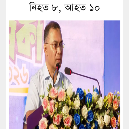
নিহত ৮, আহত ১০