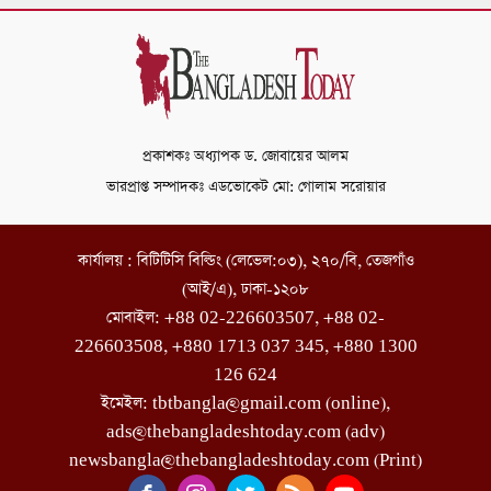
প্রকাশকঃ অধ্যাপক ড. জোবায়ের আলম
ভারপ্রাপ্ত সম্পাদকঃ এডভোকেট মো: গোলাম সরোয়ার
কার্যালয় : বিটিটিসি বিল্ডিং (লেভেল:০৩), ২৭০/বি, তেজগাঁও
(আই/এ), ঢাকা-১২০৮
মোবাইল: +88 02-226603507, +88 02-
226603508, +880 1713 037 345, +880 1300
126 624
ইমেইল: tbtbangla@gmail.com (online),
ads@thebangladeshtoday.com (adv)
newsbangla@thebangladeshtoday.com (Print)