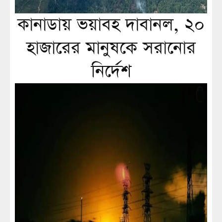
কানাডায় ভয়াবহ দাবানল, ২০
হাজারের মানুষকে সরানোর
নির্দেশ