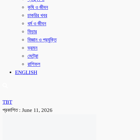
কৃষি ও জীবন
চাকরির খবর
ধর্ম ও জীবন
ফিচার
বিজ্ঞান ও প্রযুক্তি
ভ্রমন
মেট্রো
রাশিফল
ENGLISH
TBT
প্রকাশিত :
June 11, 2026