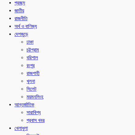
প্রচ্ছদ
জাতীয়
রাজনীতি
অর্থ ও বাণিজ্য
দেশজুড়ে
ঢাকা
চট্টগ্রাম
বরিশাল
রংপুর
রাজশাহী
খুলনা
সিলেট
ময়মনসিংহ
আন্তর্জাতিক
সারাবিশ্ব
প্রবাস খবর
খেলাধুলা