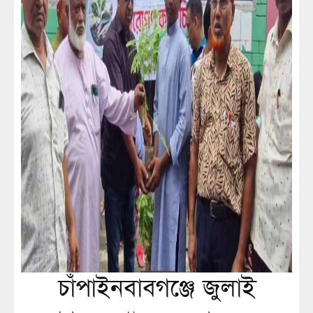
চাঁপাইনবাবগঞ্জে জুলাই