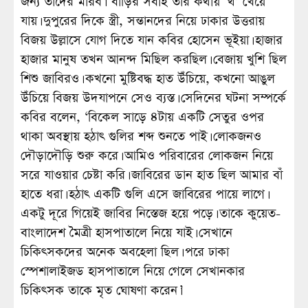
জন্য তাদের মারব।’ বাড়ির সবাই তার কথায় ‘থ’ খেয়ে
যায়। দুপুরের দিকে স্ত্রী, সন্তানদের নিয়ে ঢাকার উত্তরায়
বিজয় উল্লাসে যোগ দিতে যান কবির হোসেন ভূইয়া। হাজার
হাজার মানুষ তখন আনন্দ মিছিল করছিল। বেজায় খুশি ছিল
শিশু জাবিরও। কখনো মুষ্টিবদ্ধ হাত উঁচিয়ে, কখনো আঙুল
উঁচিয়ে বিজয় উদযাপনে সেও ব্যস্ত। সেদিনের ঘটনা সম্পর্কে
কবির বলেন, ‘বিকেল সাড়ে ৪টায় একটি সেতুর ওপর
থাকা অবস্থায় হঠাৎ গুলির শব্দ শুনতে পাই। লোকজনও
দৌড়াদৌড়ি শুরু করে। আমিও পরিবারের লোকজন নিয়ে
সরে যাওয়ার চেষ্টা করি। জাবিরের ডান হাত ছিল আমার বাঁ
হাতে ধরা। হঠাৎ একটি গুলি এসে জাবিরের পায়ে লাগে।
একটু দূরে গিয়েই জাবির নিস্তেজ হয়ে পড়ে। তাকে কুয়েত-
বাংলাদেশ মৈত্রী হাসপাতালে নিয়ে যাই। সেখানে
চিকিৎসকদের অনেক অবহেলা ছিল। পরে ঢাকা
স্পেশালাইজড হাসপাতালে নিয়ে গেলে সেখানকার
চিকিৎসক তাকে মৃত ঘোষণা করেন।’