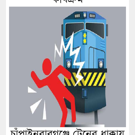
চাঁপাইনবাবগঞ্জে ট্রেনের ধাক্কায়