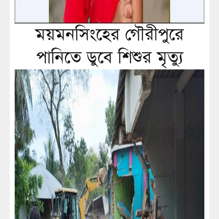
ময়মনসিংহের গৌরীপুরে
পানিতে ডুবে শিশুর মৃত্যু