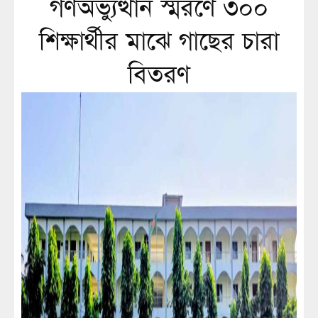
গণঅভ্যুত্থান স্মরণে ৩০০
শিক্ষার্থীর মাঝে গাছের চারা
বিতরণ