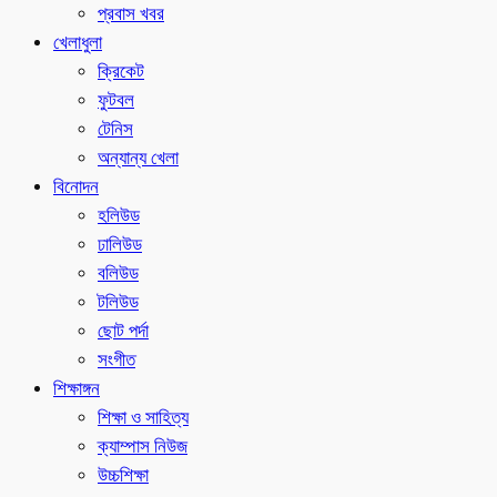
প্রবাস খবর
খেলাধুলা
ক্রিকেট
ফুটবল
টেনিস
অন্যান্য খেলা
বিনোদন
হলিউড
ঢালিউড
বলিউড
টলিউড
ছোট পর্দা
সংগীত
শিক্ষাঙ্গন
শিক্ষা ও সাহিত্য
ক্যাম্পাস নিউজ
উচ্চশিক্ষা