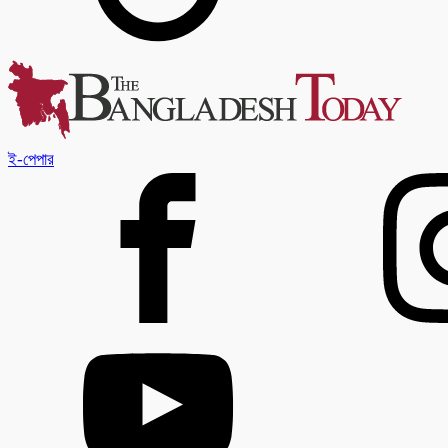
ই-পেপার