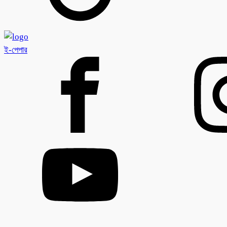
ই-পেপার