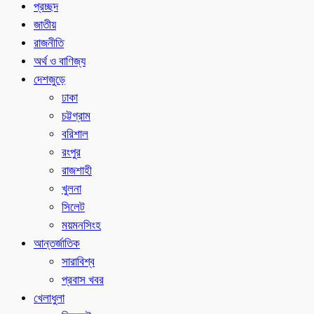
প্রচ্ছদ
জাতীয়
রাজনীতি
অর্থ ও বাণিজ্য
দেশজুড়ে
ঢাকা
চট্টগ্রাম
বরিশাল
রংপুর
রাজশাহী
খুলনা
সিলেট
ময়মনসিংহ
আন্তর্জাতিক
সারাবিশ্ব
প্রবাস খবর
খেলাধুলা