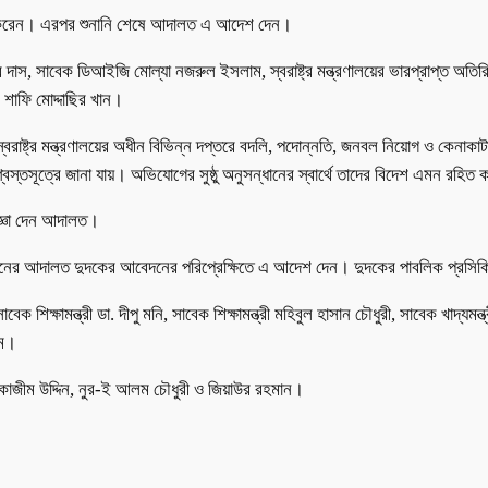
দন করেন। এরপর শুনানি শেষে আদালত এ আদেশ দেন।
য় কুমার দাস, সাবেক ডিআইজি মোল্যা নজরুল ইসলাম, স্বরাষ্ট্র মন্ত্রণালয়ের ভারপ্রাপ্ত অ
ও শাফি মোদ্দাছির খান।
ধে স্বরাষ্ট্র মন্ত্রণালয়ের অধীন বিভিন্ন দপ্তরে বদলি, পদোন্নতি, জনবল নিয়োগ ও কেনা
বস্তসূত্রে জানা যায়। অভিযোগের সুষ্ঠু অনুসন্ধানের স্বার্থে তাদের বিদেশ এমন রহিত
্ঞা ‌‌দেন আদালত।
নের আদালত দুদকের আবেদনের পরিপ্রেক্ষিতে এ আদেশ দেন। দুদকের পাবলিক প্রসিকিউ
েক শিক্ষামন্ত্রী ডা. দীপু মনি, সাবেক শিক্ষামন্ত্রী মহিবুল হাসান চৌধুরী, সাবেক খাদ্যমন্ত্র
াম।
রা, কাজীম উদ্দিন, নুর-ই আলম চৌধুরী ও জিয়াউর রহমান।