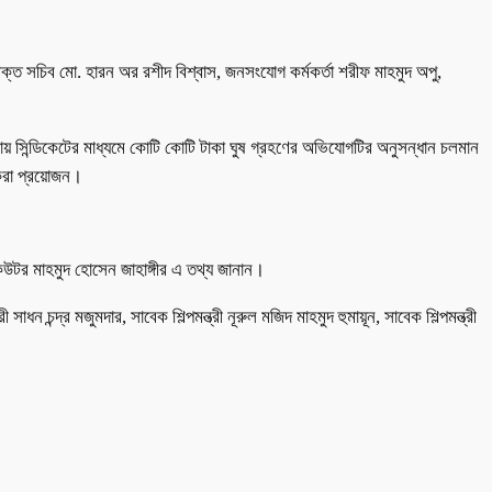
তিরিক্ত সচিব মো. হারন অর রশীদ বিশ্বাস, জনসংযোগ কর্মকর্তা শরীফ মাহমুদ অপু,
কাটায় সিন্ডিকেটের মাধ্যমে কোটি কোটি টাকা ঘুষ গ্রহণের অভিযোগটির অনুসন্ধান চলমান
 করা প্রয়োজন।
টর মাহমুদ হোসেন জাহাঙ্গীর এ তথ্য জানান।
ী সাধন চন্দ্র মজুমদার, সাবেক শিল্পমন্ত্রী নূরুল মজিদ মাহমুদ হুমায়ূন, সাবেক শিল্পমন্ত্রী