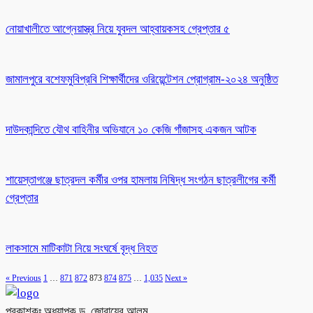
নোয়াখালীতে আগ্নেয়াস্ত্র নিয়ে যুবদল আহ্বায়কসহ গ্রেপ্তার ৫
জামালপুরে বশেফমুবিপ্রবি শিক্ষার্থীদের ওরিয়েন্টেশন প্রোগ্রাম-২০২৪ অনুষ্ঠিত
দাউদকান্দিতে যৌথ বাহিনীর অভিযানে ১০ কেজি গাঁজাসহ একজন আটক
শায়েস্তাগঞ্জে ছাত্রদল কর্মীর ওপর হামলায় নিষিদ্ধ সংগঠন ছাত্রলীগের কর্মী
গ্রেপ্তার
লাকসামে মাটিকাটা নিয়ে সংঘর্ষে বৃদ্ধ নিহত
« Previous
1
…
871
872
873
874
875
…
1,035
Next »
প্রকাশকঃ অধ্যাপক ড. জোবায়ের আলম