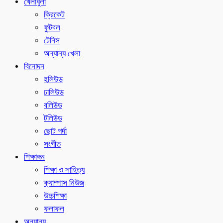
খেলাধুলা
ক্রিকেট
ফুটবল
টেনিস
অন্যান্য খেলা
বিনোদন
হলিউড
ঢালিউড
বলিউড
টলিউড
ছোট পর্দা
সংগীত
শিক্ষাঙ্গন
শিক্ষা ও সাহিত্য
ক্যাম্পাস নিউজ
উচ্চশিক্ষা
ফলাফল
অন্যান্য