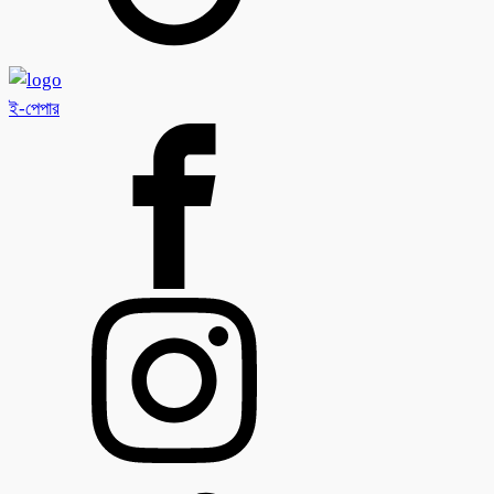
ই-পেপার