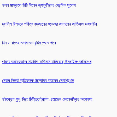
ইলন মাস্ককে চিঠি দিলেন জ্যাকুলিনের প্রেমিক সুকেশ
মুসলিম বিশ্বকে পবিত্র রমজানের শুভেচ্ছা জানালেন জাতিসংঘ মহাসচিব
দিন ও রাতের তাপমাত্রা বৃদ্ধি পেতে পারে
গাজায় ভয়াবহভাবে সামরিক অভিযান চালিয়েছে ইসরাইল: জাতিসংঘ
মেজর সিনহা স্মৃতিফলক উদ্বোধন করলেন সেনাপ্রধান
ইউক্রেন যুদ্ধ নিয়ে চিন্তিত ট্রাম্প, রয়েছেন জেলেনস্কির অপেক্ষায়