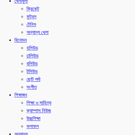
খেলাধুলা
ক্রিকেট
ফুটবল
টেনিস
অন্যান্য খেলা
বিনোদন
হলিউড
ঢালিউড
বলিউড
টলিউড
ছোট পর্দা
সংগীত
শিক্ষাঙ্গন
শিক্ষা ও সাহিত্য
ক্যাম্পাস নিউজ
উচ্চশিক্ষা
ফলাফল
অন্যান্য