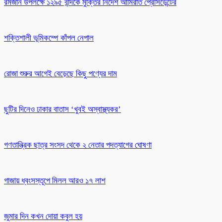
রমজান উপলক্ষে ১২৯৫ বন্দিকে মুক্তির নির্দেশ আমিরাত প্রেসিডেন্টের
শক্তিশালী ভূমিকম্পে কাঁপল নেপাল
রোজা শুরুর আগেই বেড়েছে কিছু পণ্যের দাম
ছুটির দিনেও ঢাকার বাতাস ‘খুবই অস্বাস্থ্যকর’
গণতান্ত্রিক ছাত্র সংসদ থেকে ২ নেতার পদত্যাগের ঘোষণা
গাজায় ধ্বংসস্তূপে মিলল আরও ১৭ লাশ
জুমার দিন কখন দোয়া কবুল হয়