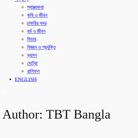
স্বাস্থ্যকথা
কৃষি ও জীবন
চাকরির খবর
ধর্ম ও জীবন
ফিচার
বিজ্ঞান ও প্রযুক্তি
ভ্রমন
মেট্রো
রাশিফল
ENGLISH
Author:
TBT Bangla