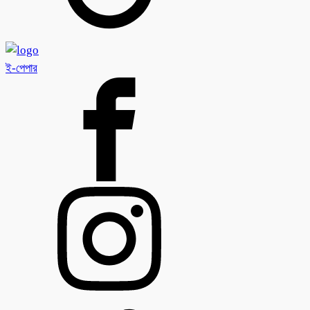
ই-পেপার