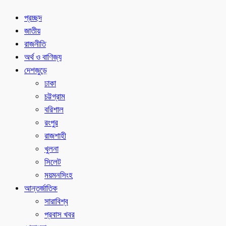
প্রচ্ছদ
জাতীয়
রাজনীতি
অর্থ ও বাণিজ্য
দেশজুড়ে
ঢাকা
চট্টগ্রাম
বরিশাল
রংপুর
রাজশাহী
খুলনা
সিলেট
ময়মনসিংহ
আন্তর্জাতিক
সারাবিশ্ব
প্রবাস খবর