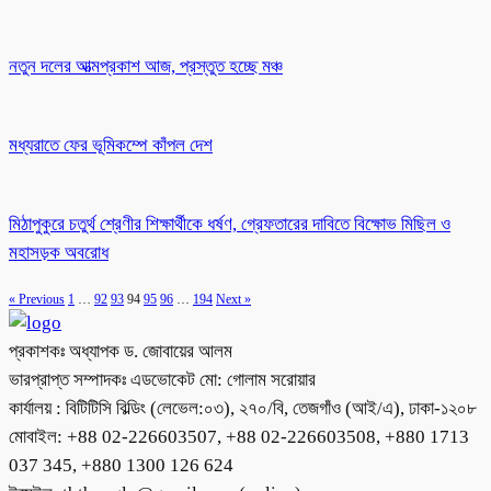
নতুন দলের আত্মপ্রকাশ আজ, প্রস্তুত হচ্ছে মঞ্চ
মধ্যরাতে ফের ভূমিকম্পে কাঁপল দেশ
মিঠাপুকুরে চতুর্থ শ্রেণীর শিক্ষার্থীকে ধর্ষণ, গ্রেফতারের দাবিতে বিক্ষোভ মিছিল ও
মহাসড়ক অবরোধ
« Previous
1
…
92
93
94
95
96
…
194
Next »
প্রকাশকঃ অধ্যাপক ড. জোবায়ের আলম
ভারপ্রাপ্ত সম্পাদকঃ এডভোকেট মো: গোলাম সরোয়ার
কার্যালয় : বিটিটিসি বিল্ডিং (লেভেল:০৩), ২৭০/বি, তেজগাঁও (আই/এ), ঢাকা-১২০৮
মোবাইল: +88 02-226603507, +88 02-226603508, +880 1713
037 345, +880 1300 126 624