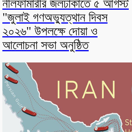
নীলফামারীর জলঢাকাতে ৫ আগস্ট
"জুলাই গণঅভ্যুত্থান দিবস
২০২৬" উপলক্ষে দোয়া ও
আলোচনা সভা অনুষ্ঠিত