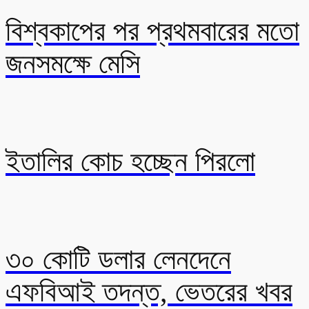
বিশ্বকাপের পর প্রথমবারের মতো
জনসমক্ষে মেসি
ইতালির কোচ হচ্ছেন পিরলো
৩০ কোটি ডলার লেনদেনে
এফবিআই তদন্ত, ভেতরের খবর