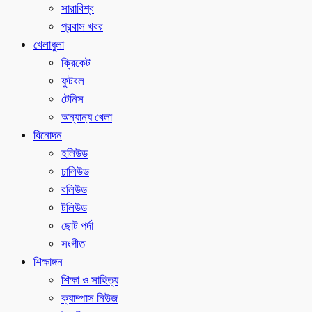
সারাবিশ্ব
প্রবাস খবর
খেলাধুলা
ক্রিকেট
ফুটবল
টেনিস
অন্যান্য খেলা
বিনোদন
হলিউড
ঢালিউড
বলিউড
টলিউড
ছোট পর্দা
সংগীত
শিক্ষাঙ্গন
শিক্ষা ও সাহিত্য
ক্যাম্পাস নিউজ