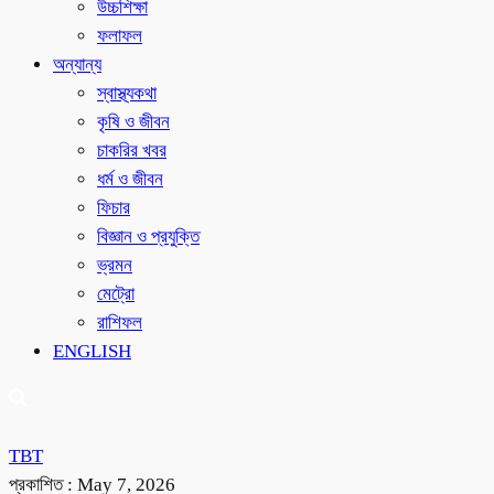
উচ্চশিক্ষা
ফলাফল
অন্যান্য
স্বাস্থ্যকথা
কৃষি ও জীবন
চাকরির খবর
ধর্ম ও জীবন
ফিচার
বিজ্ঞান ও প্রযুক্তি
ভ্রমন
মেট্রো
রাশিফল
ENGLISH
TBT
প্রকাশিত :
May 7, 2026