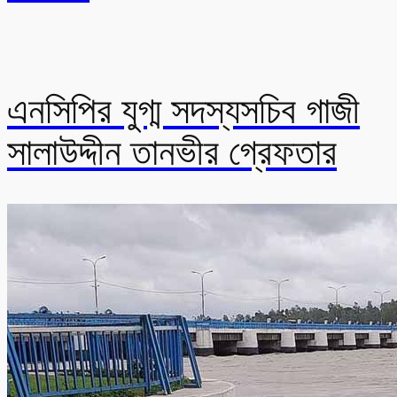
এনসিপির যুগ্ম সদস্যসচিব গাজী
সালাউদ্দীন তানভীর গ্রেফতার