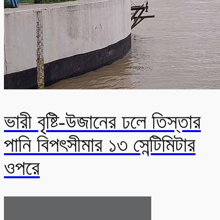
ভারী বৃষ্টি-উজানের ঢলে তিস্তার
পানি বিপৎসীমার ১৩ সেন্টিমিটার
ওপরে