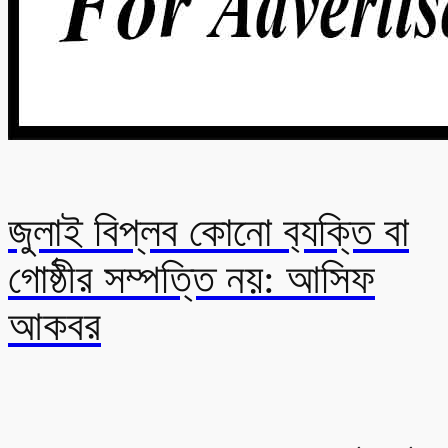
জুলাই বিপ্লব কোনো ব‍্যক্তি বা
গোষ্ঠীর সম্পত্তি নয়: আসিফ
আকবর