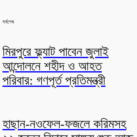
সর্বশেষ
মিরপুরে ফ্ল্যাট পাবেন জুলাই
আন্দোলনে শহীদ ও আহত
পরিবার: গণপূর্ত প্রতিমন্ত্রী
হাছান-নওফেল-ফজলে করিমসহ