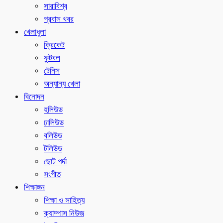
সারাবিশ্ব
প্রবাস খবর
খেলাধুলা
ক্রিকেট
ফুটবল
টেনিস
অন্যান্য খেলা
বিনোদন
হলিউড
ঢালিউড
বলিউড
টলিউড
ছোট পর্দা
সংগীত
শিক্ষাঙ্গন
শিক্ষা ও সাহিত্য
ক্যাম্পাস নিউজ