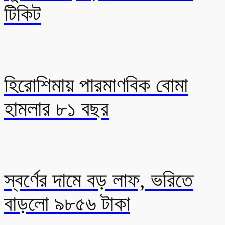
টিকিট
হিরোশিমায় পারমাণবিক বোমা
হামলার ৮১ বছর
স্বর্ণের দামে বড় লাফ, ভরিতে
বাড়লো ৯৮৫৬ টাকা