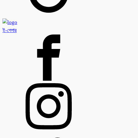
ই-পেপার