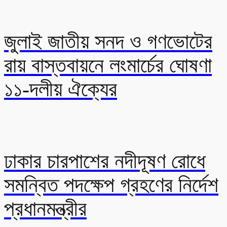
জুলাই জাতীয় সনদ ও গণভোটের
রায় বাস্তবায়নে লংমার্চের ঘোষণা
১১-দলীয় ঐক্যের
ঢাকার চারপাশের নদীদূষণ রোধে
সমন্বিত পদক্ষেপ গ্রহণের নির্দেশ
প্রধানমন্ত্রীর