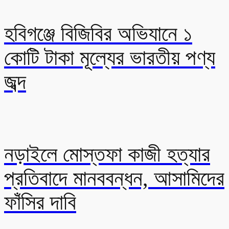
হবিগঞ্জে বিজিবির অভিযানে ১
কোটি টাকা মূল্যের ভারতীয় পণ্য
জব্দ
নড়াইলে মোস্তফা কাজী হত্যার
প্রতিবাদে মানববন্ধন, আসামিদের
ফাঁসির দাবি