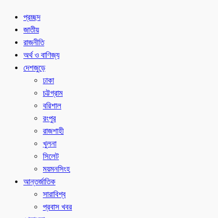
প্রচ্ছদ
জাতীয়
রাজনীতি
অর্থ ও বাণিজ্য
দেশজুড়ে
ঢাকা
চট্টগ্রাম
বরিশাল
রংপুর
রাজশাহী
খুলনা
সিলেট
ময়মনসিংহ
আন্তর্জাতিক
সারাবিশ্ব
প্রবাস খবর