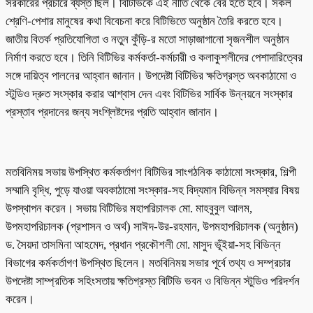
সরকারের প্রচারে ব্যস্ত ছিল। বিটিভিকে এই নীতি থেকে বের হতে হবে। সকল
শ্রেণি-পেশার মানুষের কথা বিবেচনা করে বিটিভিতে অনুষ্ঠান তৈরি করতে হবে।
জাতীয় বিতর্ক প্রতিযোগিতা ও নতুন কুঁড়ি-র মতো সাড়াজাগানো সৃজনশীল অনুষ্ঠান
নির্মাণ করতে হবে। তিনি বিটিভির কর্মকর্তা-কর্মচারী ও কলাকুশলীদের পেশাদারিত্বের
সঙ্গে দায়িত্ব পালনের আহ্বান জানান। উপদেষ্টা বিটিভির ক্ষতিগ্রস্ত অবকাঠামো ও
স্টুডিও দ্রুত সংস্কার করার আশ্বাস দেন এবং বিটিভির সার্বিক উন্নয়নে সংস্কার
প্রস্তাব প্রদানের জন্য সংশ্লিষ্টদের প্রতি আহ্বান জানান।
মতবিনিময় সভায় উপস্থিত কর্মকর্তাগণ বিটিভির সাংগঠনিক কাঠামো সংস্কার, শিল্পী
সম্মানি বৃদ্ধি, পুড়ে যাওয়া অবকাঠামো সংস্কার-সহ বিদ্যমান বিভিন্ন সমস্যার বিষয়
উপস্থাপন করেন। সভায় বিটিভির মহাপরিচালক মো. মাহবুবুল আলম,
উপমহাপরিচালক (প্রশাসন ও অর্থ) সাঈদ-উর-রহমান, উপমহাপরিচালক (অনুষ্ঠান)
ড. সৈয়দা তাসমিনা আহমেদ, প্রধান প্রকৌশলী মো. মাসুদ ভূঁইয়া-সহ বিভিন্ন
বিভাগের কর্মকর্তাগণ উপস্থিত ছিলেন। মতবিনিময় সভার পূর্বে তথ্য ও সম্প্রচার
উপদেষ্টা সাম্প্রতিক সহিংসতায় ক্ষতিগ্রস্ত বিটিভি ভবন ও বিভিন্ন স্টুডিও পরিদর্শন
করেন।