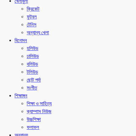
খেলাধুলা
ক্রিকেট
ফুটবল
টেনিস
অন্যান্য খেলা
বিনোদন
হলিউড
ঢালিউড
বলিউড
টলিউড
ছোট পর্দা
সংগীত
শিক্ষাঙ্গন
শিক্ষা ও সাহিত্য
ক্যাম্পাস নিউজ
উচ্চশিক্ষা
ফলাফল
অন্যান্য