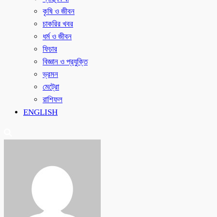
কৃষি ও জীবন
চাকরির খবর
ধর্ম ও জীবন
ফিচার
বিজ্ঞান ও প্রযুক্তি
ভ্রমন
মেট্রো
রাশিফল
ENGLISH