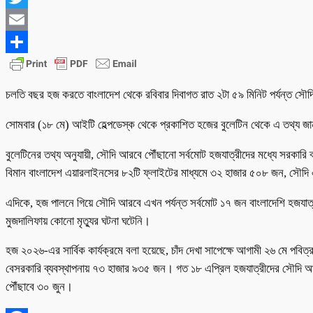
Twitter
Email
Share
চলতি বছর হজ করতে বাংলাদেশ থেকে রবিবার দিবাগত রাত ২টা ৫৯ মিনিট পর্যন্ত স
সোমবার (১৮ মে) আইটি হেল্পডেস্ক থেকে প্রকাশিত হজের বুলেটিন থেকে এ তথ্য জ
বুলেটিনের তথ্য অনুযায়ী, সৌদি আরবে পৌঁছানো সর্বমোট হজযাত্রীদের মধ্যে সরকা
বিমান বাংলাদেশ এয়ারলাইনসের ৮২টি ফ্লাইটের মাধ্যমে ৩২ হাজার ৫০৮ জন, সৌদ
এদিকে, হজ পালনে গিয়ে সৌদি আরবে এখন পর্যন্ত সর্বমোট ১৭ জন বাংলাদেশি হজযাত্রী
মুজদালিফায় কোনো মৃত্যুর ঘটনা ঘটেনি।
হজ ২০২৬-এর সার্বিক কার্যক্রমে বলা হয়েছে, চাঁদ দেখা সাপেক্ষে আগামী ২৬ মে পব
বেসরকারি ব্যবস্থাপনায় ৭৩ হাজার ৯৩৫ জন। গত ১৮ এপ্রিল হজযাত্রীদের সৌদি আরবে
পৌঁছাবে ৩০ জুন।