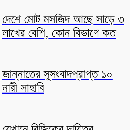
দেশে মোট মসজিদ আছে সাড়ে ৩
লাখের বেশি, কোন বিভাগে কত
জান্নাতের সুসংবাদপ্রাপ্ত ১০
নারী সাহাবি
যেখানে রিজিকের দায়িত্ব