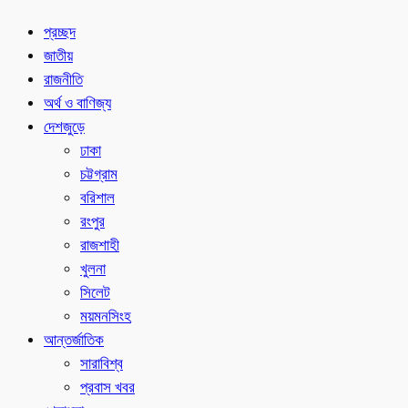
প্রচ্ছদ
জাতীয়
রাজনীতি
অর্থ ও বাণিজ্য
দেশজুড়ে
ঢাকা
চট্টগ্রাম
বরিশাল
রংপুর
রাজশাহী
খুলনা
সিলেট
ময়মনসিংহ
আন্তর্জাতিক
সারাবিশ্ব
প্রবাস খবর