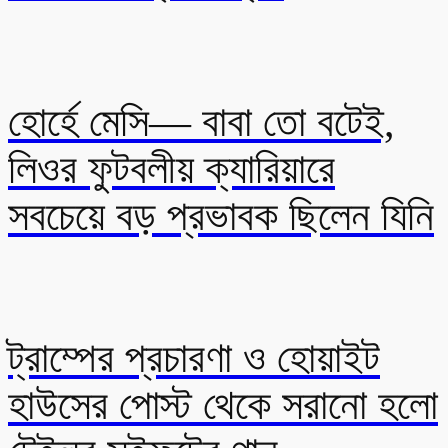
হোর্হে মেসি— বাবা তো বটেই,
লিওর ফুটবলীয় ক্যারিয়ারে
সবচেয়ে বড় প্রভাবক ছিলেন যিনি
ট্রাম্পের প্রচারণা ও হোয়াইট
হাউসের পোস্ট থেকে সরানো হলো