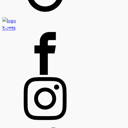
ই-পেপার