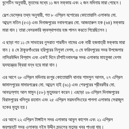
বুলেটিন অনুযায়ী, মৃতদের মধ্যে ১১ জন মক্কায় এবং ২ জন মদিনায় মারা গেছেন।
হেল্প ডেস্কের তথ্য অনুযায়ী, গত ৮ এপ্রিল যশোরের কোতোয়ালি এলাকার মো.
আব্দুল মতিন (৫৩) এবং দিনাজপুরের নবাবগঞ্জের মো. আজহারুল হক (৬৪) মক্কায়
মারা যান। তারা বেসরকারি ব্যবস্থাপনায় হজ পালন করতে গিয়েছিলেন।
এ ছাড়া গত ১১ মে সাভারের নুসরাত শারমীন নামের এক নারী হজযাত্রী মক্কায় মারা
যান। ৪ মে ঠাকুরগাঁওয়ের হরিপুরের নিলুফা বেগম, ৩ মে ফরিদপুরের সদর উপজেলার
নাসিরউদ্দিন বিশ্বাস এবং একই দিনে চাঁপাইনবাবগঞ্জ সদর এলাকার মাহফুজা বেগম
হৃদযন্ত্রের ক্রিয়া বন্ধ হয়ে মারা যান।
এর আগে ২৮ এপ্রিল মদিনায় রংপুর কোতোয়ালি থানার শামসুল আলম, ২৭ এপ্রিল
জামালপুরের মাদারগঞ্জের মো. আব্দুল হাই (৬১) এবং শেরপুরের শ্রীবরদীর মো.
আবদুল্লাহ আল মামুন (৫৮) মৃত্যুবরণ করেন। এছাড়া ২৬ এপ্রিল দিনাজপুরের
বিরামপুরের খলিলুর রহমান এবং ২৫ এপ্রিল ময়মনসিংহের পাগলা এলাকার সেরাজুল
হকের মৃত্যু হয়।
এর আগে ২২ এপ্রিল টাঙ্গাইল সদর এলাকার আবুল কাশেম এবং ২১ এপ্রিল
জয়পুরহাট সদর এলাকার নইম উদ্দীন মন্ডলের মৃত্যুর খবর পাওয়া যায়।