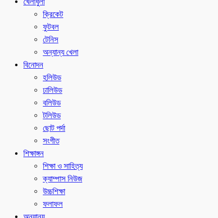
খেলাধুলা
ক্রিকেট
ফুটবল
টেনিস
অন্যান্য খেলা
বিনোদন
হলিউড
ঢালিউড
বলিউড
টলিউড
ছোট পর্দা
সংগীত
শিক্ষাঙ্গন
শিক্ষা ও সাহিত্য
ক্যাম্পাস নিউজ
উচ্চশিক্ষা
ফলাফল
অন্যান্য