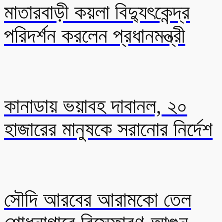
মাতারবাড়ী কয়লা বিদ্যুৎকেন্দ্র
পরিদর্শন করলেন প্রধানমন্ত্রী
কানাডায় ভয়াবহ দাবানল, ২০
হাজারের মানুষকে সরানোর নির্দেশ
সৌদি আরবের আরামকো তেল