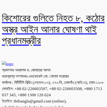
কিশোরের গুলিতে নিহত ৮, কঠোর
অস্ত্র আইন আনার ঘোষণা থাই
প্রধানমন্ত্রীর
প্রকাশকঃ অধ্যাপক ড. জোবায়ের আলম
ভারপ্রাপ্ত সম্পাদকঃ এডভোকেট মো: গোলাম সরোয়ার
কার্যালয় : বিটিটিসি বিল্ডিং (লেভেল:০৩), ২৭০/বি, তেজগাঁও (আই/এ), ঢাকা-১২০৮
মোবাইল: +88 02-226603507, +88 02-226603508, +880 1713
037 345, +880 1300 126 624
ইমেইল: tbtbangla@gmail.com (online),