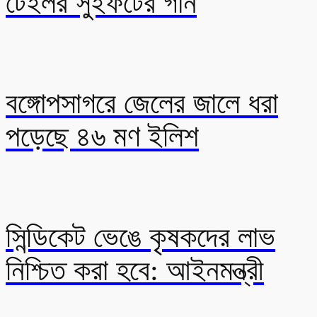
টেইলর সুইফটের গান
বঙ্গোপসাগরে জেলের জালে ধরা
পড়েছে ৪৬ মণ ইলিশ
সিন্ডিকেট ভেঙে কৃষকদের লাভ
নিশ্চিত করা হবে: আইনমন্ত্রী