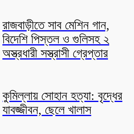
রাজবাড়ীতে সাব মেশিন গান,
বিদেশি পিস্তল ও গুলিসহ ২
অস্ত্রধারী সস্ত্রাসী গ্রেপ্তার
কুমিল্লায় সোহান হত্যা: বৃদ্ধের
যাবজ্জীবন, ছেলে খালাস