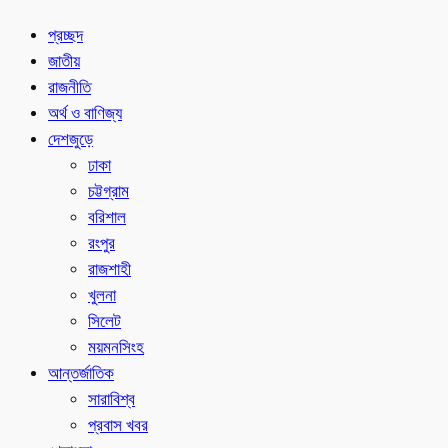
প্রচ্ছদ
জাতীয়
রাজনীতি
অর্থ ও বাণিজ্য
দেশজুড়ে
ঢাকা
চট্টগ্রাম
বরিশাল
রংপুর
রাজশাহী
খুলনা
সিলেট
ময়মনসিংহ
আন্তর্জাতিক
সারাবিশ্ব
প্রবাস খবর