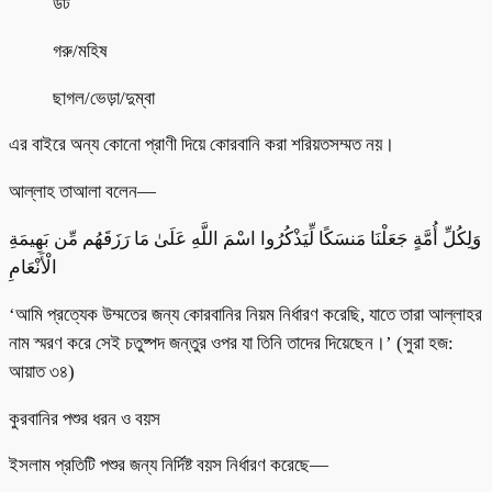
উট
গরু/মহিষ
ছাগল/ভেড়া/দুম্বা
এর বাইরে অন্য কোনো প্রাণী দিয়ে কোরবানি করা শরিয়তসম্মত নয়।
আল্লাহ তাআলা বলেন—
وَلِكُلِّ أُمَّةٍ جَعَلْنَا مَنسَكًا لِّيَذْكُرُوا اسْمَ اللَّهِ عَلَىٰ مَا رَزَقَهُم مِّن بَهِيمَةِ
الْأَنْعَامِ
‘আমি প্রত্যেক উম্মতের জন্য কোরবানির নিয়ম নির্ধারণ করেছি, যাতে তারা আল্লাহর
নাম স্মরণ করে সেই চতুষ্পদ জন্তুর ওপর যা তিনি তাদের দিয়েছেন।’ (সুরা হজ:
আয়াত ৩৪)
কুরবানির পশুর ধরন ও বয়স
ইসলাম প্রতিটি পশুর জন্য নির্দিষ্ট বয়স নির্ধারণ করেছে—