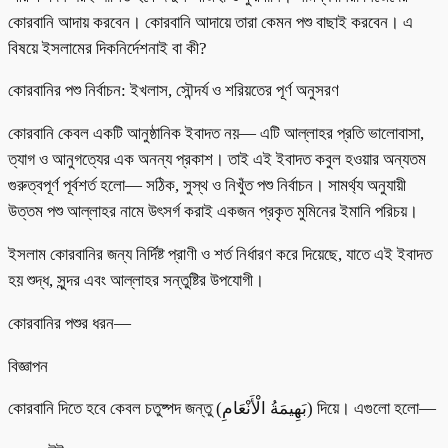
কোরবানি আদায় করবেন। কোরবানি আদায়ে তারা কেমন পশু বাছাই করবেন। এ
বিষয়ে ইসলামের দিকনির্দেশনাই বা কী?
কোরবানির পশু নির্বাচন: ইখলাস, সৌন্দর্য ও শরিয়তের পূর্ণ অনুসরণ
কোরবানি কেবল একটি আনুষ্ঠানিক ইবাদত নয়— এটি আল্লাহর প্রতি ভালোবাসা,
ত্যাগ ও আনুগত্যের এক অনন্য প্রকাশ। তাই এই ইবাদত কবুল হওয়ার অন্যতম
গুরুত্বপূর্ণ পূর্বশর্ত হলো— সঠিক, সুস্থ ও নিখুঁত পশু নির্বাচন। সামর্থ্য অনুযায়ী
উত্তম পশু আল্লাহর নামে উৎসর্গ করাই একজন প্রকৃত মুমিনের ইমানি পরিচয়।
ইসলাম কোরবানির জন্য নির্দিষ্ট প্রাণী ও শর্ত নির্ধারণ করে দিয়েছে, যাতে এই ইবাদত
হয় শুদ্ধ, সুন্দর এবং আল্লাহর সন্তুষ্টির উপযোগী।
কোরবানির পশুর ধরন—
বিজ্ঞাপন
কোরবানি দিতে হবে কেবল চতুষ্পদ জন্তু (بَهِيمَةُ الْأَنْعَامِ) দিয়ে। এগুলো হলো—