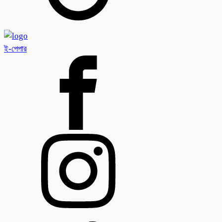
ই-পেপার