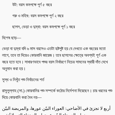
উট: বয়স কমপক্ষে পূর্ণ ৫ বছর
গরু ও মহিষ: বয়স কমপক্ষে পূর্ণ ২ বছর
ছাগল, ভেড়া ও দুম্বা: বয়স কমপক্ষে পূর্ণ ১ বছর
বিশেষ ছাড়—
ভেড়া বা দুম্বা যদি ৬ মাস বয়সেও এতটা হৃষ্টপুষ্ট হয় যে দেখতে এক বছরের মতো
লাগে, তবে তা দিয়েও কোরবানি জায়েজ। তবে ছাগলের ক্ষেত্রে অবশ্যই পূর্ণ এক
বছর হতে হবে। সাধারণভাবে পশুর বয়স নির্ধারণে নিচের সামনের স্থায়ী দাঁত দেখে
অনুমান করা হয়।
সুস্থ ও নিখুঁত পশু নির্বাচনের শর্ত
রাসুলুল্লাহ (সা.) কোরবানির পশু সম্পর্কে কঠোর নির্দেশনা দিয়েছেন। চার ধরনের পশু
দিয়ে কোরবানি করা বৈধ নয়—
أربع لا تجزئ في الأضاحي: العوراء البيّن عورها، والمريضة البيّن