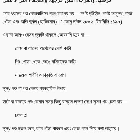
مرضها، والعرجاء البيّن عرجها، والعجفاء التي لا تُنقي
‘চার ধরনের পশু কোরবানিতে গ্রহণযোগ্য নয়— স্পষ্ট দৃষ্টিহীন, স্পষ্ট অসুস্থ, স্পষ্ট
খোঁড়া এবং অতি দুর্বল (হাড্ডিসার)।’ (আবু দাউদ ২৮০২, তিরমিজি ১৪৯৭)
এছাড়া আরও যেসব ত্রুটি থাকলে কোরবানি হবে না—
লেজ বা কানের অর্ধেকের বেশি কাটা
শিং গোড়া থেকে ভেঙে মস্তিষ্কে ক্ষতি
মারাত্মক শারীরিক বিকৃতি বা রোগ
সুস্থ গরু বা পশু চেনার ব্যবহারিক উপায়
হাটে বা বাজারে পশু কেনার সময় কিছু বাস্তব লক্ষণ দেখে সুস্থ পশু চেনা যায়—
চঞ্চলতা
সুস্থ পশু চঞ্চল হবে, কান খাঁড়া থাকবে এবং লেজ-কান দিয়ে মশা তাড়াবে।