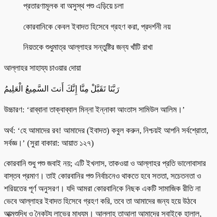
প্রতারণামূলক বা অসুস্থ পশু এড়িয়ে চলা
কোরবানিকে কেবল ইবাদত হিসেবে গ্রহণ করা, প্রদর্শনী নয়
নিয়তকে শুধুমাত্র আল্লাহর সন্তুষ্টির জন্য খাঁটি রাখা
আল্লাহর সাহায্য চাওয়ার দোয়া
رَبَّنَا تَقَبَّلْ مِنَّا إِنَّكَ أَنتَ السَّمِيعُ الْعَلِيمُ
উচ্চারণ: ‘রাব্বানা তাক্বাব্বাল মিন্না ইন্নাকা আংতাস সামিউল আলিম।’
অর্থ: ‘হে আমাদের রব! আমাদের (ইবাদত) কবুল করুন, নিশ্চয়ই আপনি সর্বশ্রোতা,
সর্বজ্ঞ।’ (সুরা বাকারা: আয়াত ১২৭)
কোরবানি শুধু পশু জবাই নয়; এটি ইখলাস, তাকওয়া ও আল্লাহর প্রতি ভালোবাসার
বাস্তব প্রমাণ। তাই কোরবানির পশু নির্বাচনেও থাকতে হবে সততা, সচেতনতা ও
শরিয়তের পূর্ণ অনুসরণ। যদি আমরা কোরবানিকে নিছক একটি সামাজিক রীতি না
ভেবে আল্লাহর ইবাদত হিসেবে গ্রহণ করি, তবে তা আমাদের জন্য হয়ে উঠবে
আত্মশুদ্ধি ও নৈকট্য লাভের মাধ্যম। আল্লাহ তাআলা আমাদের সবাইকে হালাল,