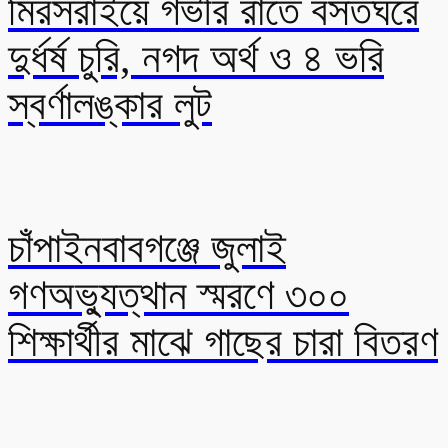
মিরসরাইয়ে গভীর রাতে বসতঘরে
দুর্ধর্ষ চুরি, নগদ অর্থ ও ৪ ভরি
স্বর্ণালঙ্কার লুট
চাঁপাইনবাবগঞ্জে জুলাই
গণঅভ্যুত্থান স্মরণে ৩০০
শিক্ষার্থীর মাঝে গাছের চারা বিতরণ