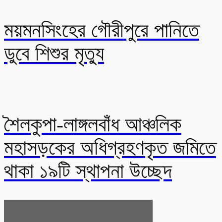
ময়মনসিংহের গৌরীপুরে পানিতে
ডুবে শিশুর মৃত্যু
শৈলকুপা-লাঙ্গলবাঁধ আঞ্চলিক
মহাসড়কের অধিগ্রহণকৃত জমিতে
থাকা ১৯টি স্থাপনা উচ্ছেদ