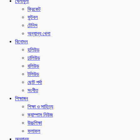
খেলাধুলা
ক্রিকেট
ফুটবল
টেনিস
অন্যান্য খেলা
বিনোদন
হলিউড
ঢালিউড
বলিউড
টলিউড
ছোট পর্দা
সংগীত
শিক্ষাঙ্গন
শিক্ষা ও সাহিত্য
ক্যাম্পাস নিউজ
উচ্চশিক্ষা
ফলাফল
অন্যান্য