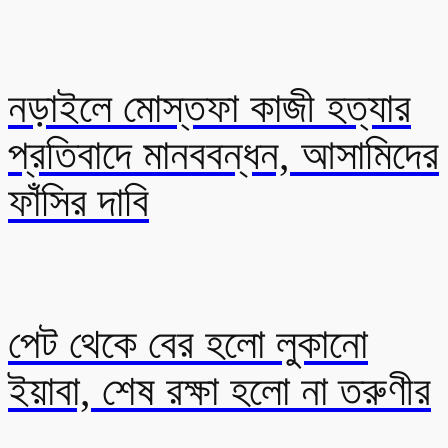
নড়াইলে মোস্তফা কাজী হত্যার
প্রতিবাদে মানববন্ধন, আসামিদের
ফাঁসির দাবি
পেট থেকে বের হলো লুকানো
ইয়াবা, শেষ রক্ষা হলো না তরুণীর