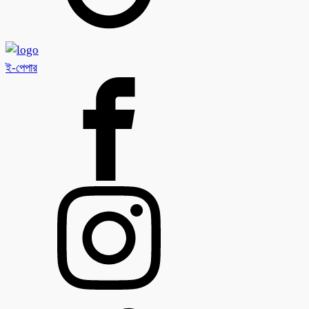
ই-পেপার