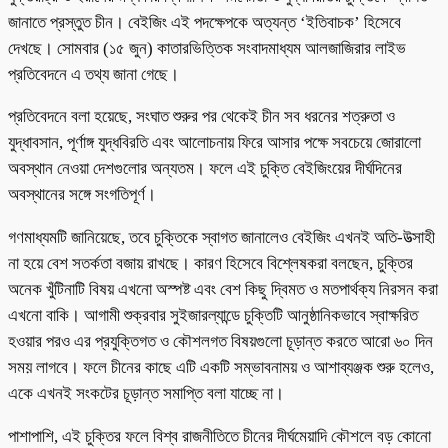
জানাতে প্রস্তুত চীন। বেইজিং এই পদক্ষেপকে অত্যন্ত ‘ইতিবাচক’ হিসেবে
দেখছে। সোমবার (১৫ জুন) কাতারভিত্তিক সংবাদমাধ্যম আলজাজিরার লাইভ
প্রতিবেদনে এ তথ্য জানা গেছে।
প্রতিবেদনে বলা হয়েছে, সংঘাত শুরুর পর থেকেই চীন সব ধরনের শত্রুতা ও
যুদ্ধাবসান, পূর্ণাঙ্গ যুদ্ধবিরতি এবং আলোচনায় ফিরে আসার পক্ষে সবচেয়ে জোরালো
অবস্থান নেওয়া দেশগুলোর অন্যতম। ফলে এই চুক্তি বেইজিংয়ের দীর্ঘদিনের
অবস্থানের সঙ্গে সংগতিপূর্ণ।
গণমাধ্যমটি জানিয়েছে, তবে চুক্তিকে স্বাগত জানালেও বেইজিং এখনই অতি-উত্সাহী
না হয়ে বেশ সতর্কতা বজায় রাখছে। কারণ হিসেবে বিশ্লেষকরা বলছেন, চুক্তির
অনেক খুঁটিনাটি বিষয় এখনো অস্পষ্ট এবং বেশ কিছু দ্বিমত ও মতপার্থক্য নিরসন করা
এখনো বাকি। আগামী শুক্রবার সুইজারল্যান্ডে চুক্তিটি আনুষ্ঠানিকভাবে স্বাক্ষরিত
হওয়ার পরও এর প্রযুক্তিগত ও কৌশলগত বিষয়গুলো চূড়ান্ত করতে আরো ৬০ দিন
সময় লাগবে। ফলে চীনের কাছে এটি একটি সম্ভাবনাময় ও আশাব্যঞ্জক শুরু হলেও,
একে এখনই সংকটের চূড়ান্ত সমাপ্তি বলা যাচ্ছে না।
পাশাপাশি, এই চুক্তির ফলে বিশ্ব রাজনীতিতে চীনের দীর্ঘমেয়াদি কৌশলে বড় কোনো