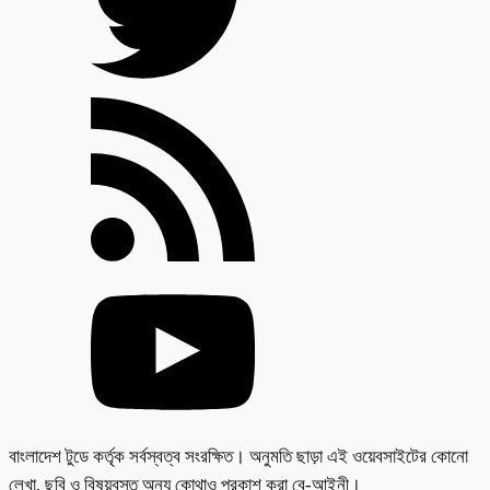
বাংলাদেশ টুডে কর্তৃক সর্বস্বত্ব সংরক্ষিত। অনুমতি ছাড়া এই ওয়েবসাইটের কোনো
লেখা, ছবি ও বিষয়বস্তু অন্য কোথাও প্রকাশ করা বে-আইনী।