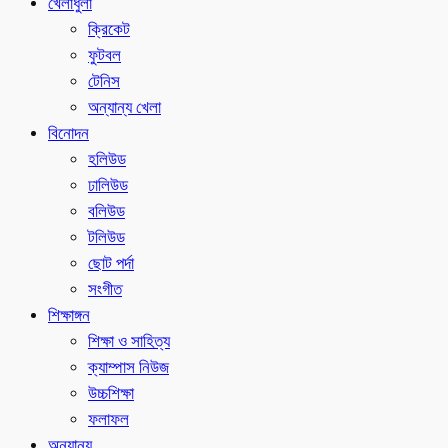
খেলাধুলা
ক্রিকেট
ফুটবল
টেনিস
অন্যান্য খেলা
বিনোদন
হলিউড
ঢালিউড
বলিউড
টলিউড
ছোট পর্দা
সংগীত
শিক্ষাঙ্গন
শিক্ষা ও সাহিত্য
ক্যাম্পাস নিউজ
উচ্চশিক্ষা
ফলাফল
অন্যান্য