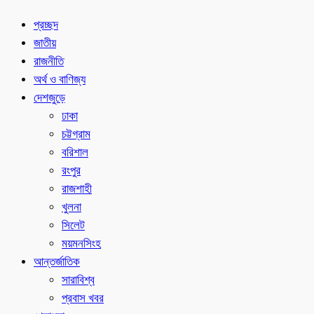
প্রচ্ছদ
জাতীয়
রাজনীতি
অর্থ ও বাণিজ্য
দেশজুড়ে
ঢাকা
চট্টগ্রাম
বরিশাল
রংপুর
রাজশাহী
খুলনা
সিলেট
ময়মনসিংহ
আন্তর্জাতিক
সারাবিশ্ব
প্রবাস খবর