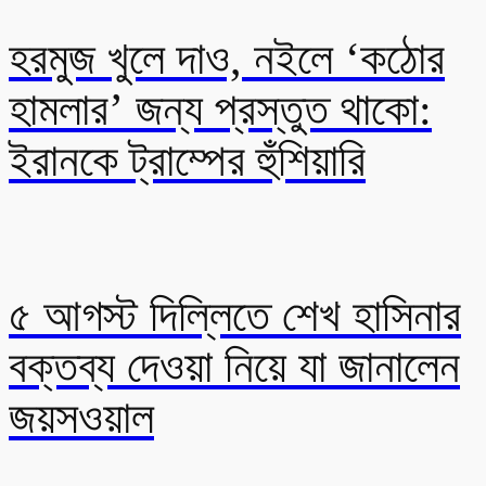
হরমুজ খুলে দাও, নইলে ‘কঠোর
হামলার’ জন্য প্রস্তুত থাকো:
ইরানকে ট্রাম্পের হুঁশিয়ারি
৫ আগস্ট দিল্লিতে শেখ হাসিনার
বক্তব্য দেওয়া নিয়ে যা জানালেন
জয়সওয়াল