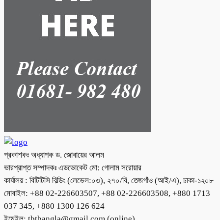
প্রকাশকঃ অধ্যাপক ড. জোবায়ের আলম
ভারপ্রাপ্ত সম্পাদকঃ এডভোকেট মো: গোলাম সরোয়ার
কার্যালয় : বিটিটিসি বিল্ডিং (লেভেল:০৩), ২৭০/বি, তেজগাঁও (আই/এ), ঢাকা-১২০৮
মোবাইল: +88 02-226603507, +88 02-226603508, +880 1713
037 345, +880 1300 126 624
ইমেইল: tbtbangla@gmail.com (online),