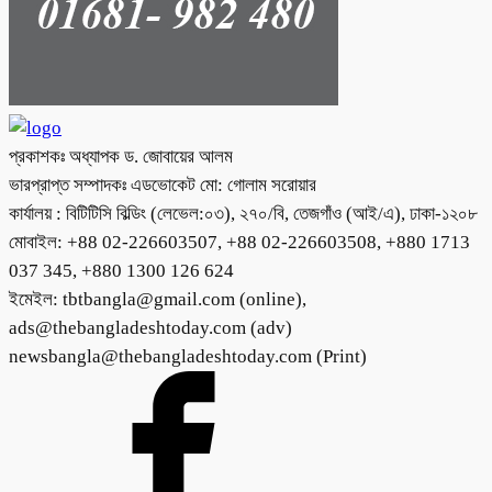
প্রকাশকঃ অধ্যাপক ড. জোবায়ের আলম
ভারপ্রাপ্ত সম্পাদকঃ এডভোকেট মো: গোলাম সরোয়ার
কার্যালয় : বিটিটিসি বিল্ডিং (লেভেল:০৩), ২৭০/বি, তেজগাঁও (আই/এ), ঢাকা-১২০৮
মোবাইল: +88 02-226603507, +88 02-226603508, +880 1713
037 345, +880 1300 126 624
ইমেইল: tbtbangla@gmail.com (online),
ads@thebangladeshtoday.com (adv)
newsbangla@thebangladeshtoday.com (Print)