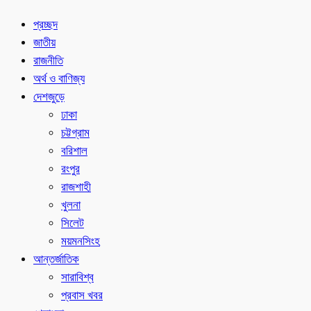
প্রচ্ছদ
জাতীয়
রাজনীতি
অর্থ ও বাণিজ্য
দেশজুড়ে
ঢাকা
চট্টগ্রাম
বরিশাল
রংপুর
রাজশাহী
খুলনা
সিলেট
ময়মনসিংহ
আন্তর্জাতিক
সারাবিশ্ব
প্রবাস খবর