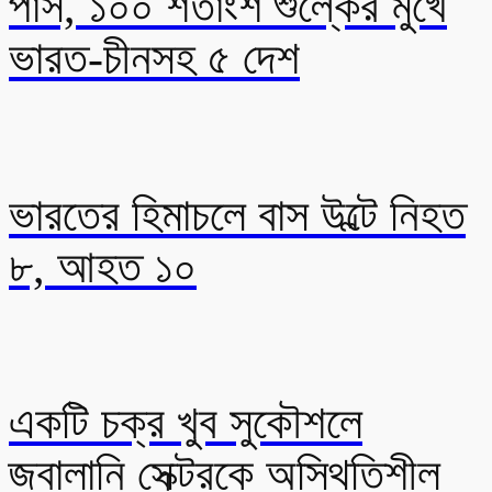
পাস, ১০০ শতাংশ শুল্কের মুখে
ভারত-চীনসহ ৫ দেশ
ভারতের হিমাচলে বাস উল্টে নিহত
৮, আহত ১০
একটি চক্র খুব সুকৌশলে
জ্বালানি সেক্টরকে অস্থিতিশীল