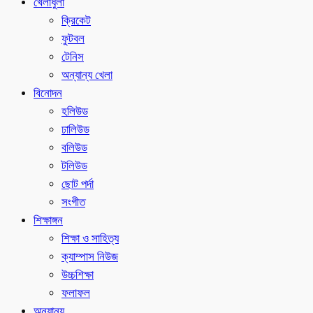
খেলাধুলা
ক্রিকেট
ফুটবল
টেনিস
অন্যান্য খেলা
বিনোদন
হলিউড
ঢালিউড
বলিউড
টলিউড
ছোট পর্দা
সংগীত
শিক্ষাঙ্গন
শিক্ষা ও সাহিত্য
ক্যাম্পাস নিউজ
উচ্চশিক্ষা
ফলাফল
অন্যান্য