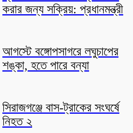
করার জন্য সক্রিয়: প্রধানমন্ত্রী
আগস্টে বঙ্গোপসাগরে লঘুচাপের
শঙ্কা, হতে পারে বন্যা
সিরাজগঞ্জে বাস-ট্রাকের সংঘর্ষে
নিহত ২