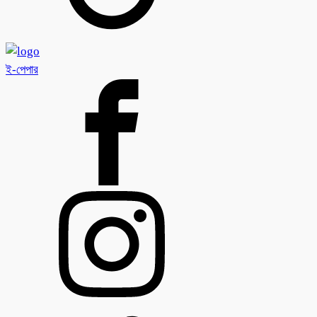
ই-পেপার