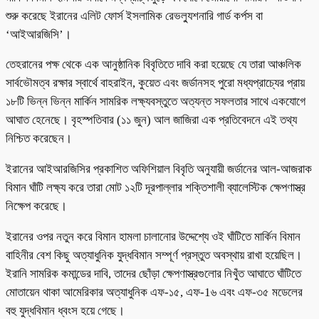
শুরু করেছে ইরানের এলিট ফোর্স ইসলামিক রেভল্যুশনারি গার্ড কর্পস বা
‘আইআরজিসি’।
তেহরানের পক্ষ থেকে এক আনুষ্ঠানিক বিবৃতিতে দাবি করা হয়েছে যে তারা আঞ্চলিক
সার্বভৌমত্ব রক্ষার স্বার্থে বাহরাইন, কুয়েত এবং জর্ডানসহ পুরো মধ্যপ্রাচ্যের প্রায়
১৮টি ভিন্ন ভিন্ন মার্কিন সামরিক লক্ষ্যবস্তুতে অত্যন্ত সফলতার সাথে একযোগে
আঘাত হেনেছে। বৃহস্পতিবার (১১ জুন) আল জাজিরা এক প্রতিবেদনে এই তথ্য
নিশ্চিত করেছেন।
ইরানের আইআরজিসির প্রকাশিত অফিশিয়াল বিবৃতি অনুযায়ী জর্ডানের আল-আজরাক
বিমান ঘাঁটি লক্ষ্য করে তারা মোট ১২টি দূরপাল্লার শক্তিশালী ব্যালেস্টিক ক্ষেপণাস্ত্র
নিক্ষেপ করেছে।
ইরানের ওপর নতুন করে বিমান হামলা চালানোর উদ্দেশ্যে ওই ঘাঁটিতে মার্কিন বিমান
বাহিনীর বেশ কিছু অত্যাধুনিক যুদ্ধবিমান সম্পূর্ণ প্রস্তুত অবস্থায় রাখা হয়েছিল।
ইরানি সামরিক কমান্ডের দাবি, তাদের ছোঁড়া ক্ষেপণাস্ত্রগুলোর নিখুঁত আঘাতে ঘাঁটিতে
মোতায়েন থাকা আমেরিকার অত্যাধুনিক এফ-১৫, এফ-1৬ এবং এফ-৩৫ মডেলের
বহু যুদ্ধবিমান ধ্বংস হয়ে গেছে।