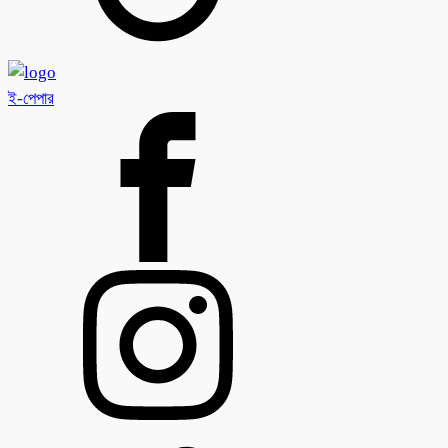
ই-পেপার