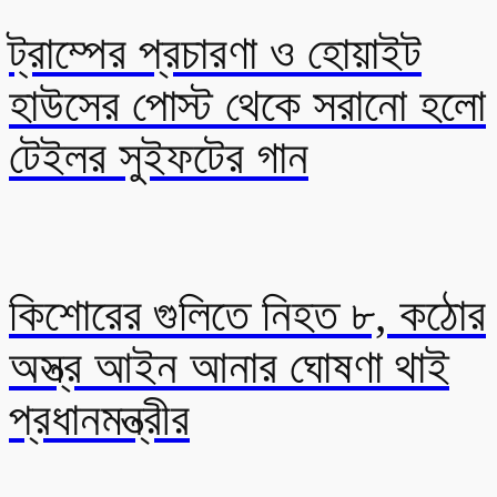
ট্রাম্পের প্রচারণা ও হোয়াইট
হাউসের পোস্ট থেকে সরানো হলো
টেইলর সুইফটের গান
কিশোরের গুলিতে নিহত ৮, কঠোর
অস্ত্র আইন আনার ঘোষণা থাই
প্রধানমন্ত্রীর