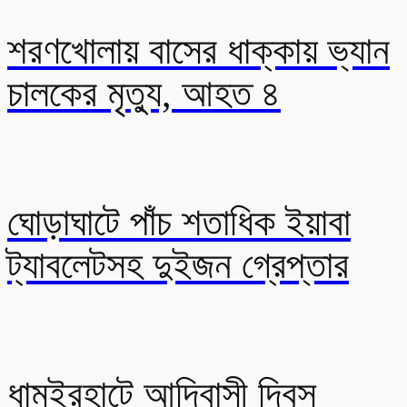
শরণখোলায় বাসের ধাক্কায় ভ্যান
চালকের মৃত্যু, আহত ৪
ঘোড়াঘাটে পাঁচ শতাধিক ইয়াবা
ট্যাবলেটসহ দুইজন গ্রেপ্তার
ধামইরহাটে আদিবাসী দিবস