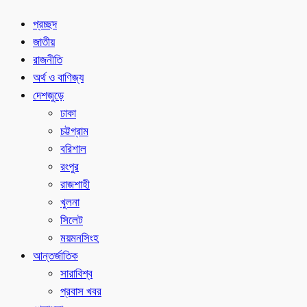
প্রচ্ছদ
জাতীয়
রাজনীতি
অর্থ ও বাণিজ্য
দেশজুড়ে
ঢাকা
চট্টগ্রাম
বরিশাল
রংপুর
রাজশাহী
খুলনা
সিলেট
ময়মনসিংহ
আন্তর্জাতিক
সারাবিশ্ব
প্রবাস খবর