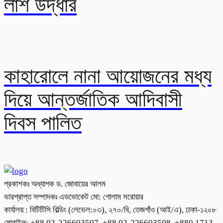
লাশ উদ্ধার
কাহারোলে নানা আয়োজনের মধ্য
দিয়ে আন্তর্জাতিক আদিবাসী
দিবস পালিত
প্রকাশকঃ অধ্যাপক ড. জোবায়ের আলম
ভারপ্রাপ্ত সম্পাদকঃ এডভোকেট মো: গোলাম সরোয়ার
কার্যালয় : বিটিটিসি বিল্ডিং (লেভেল:০৩), ২৭০/বি, তেজগাঁও (আই/এ), ঢাকা-১২০৮
মোবাইল: +88 02-226603507, +88 02-226603508, +880 1713