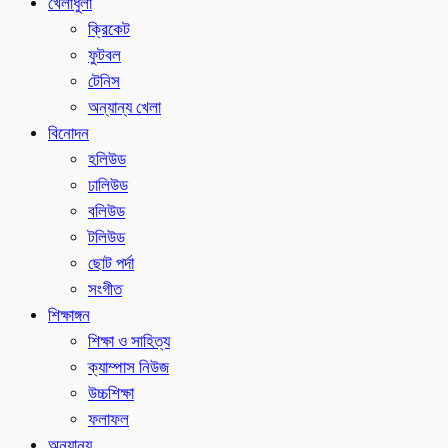
খেলাধুলা
ক্রিকেট
ফুটবল
টেনিস
অন্যান্য খেলা
বিনোদন
হলিউড
ঢালিউড
বলিউড
টলিউড
ছোট পর্দা
সংগীত
শিক্ষাঙ্গন
শিক্ষা ও সাহিত্য
ক্যাম্পাস নিউজ
উচ্চশিক্ষা
ফলাফল
অন্যান্য