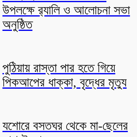
উপলক্ষে র‍্যালি ও আলোচনা সভা
অনুষ্ঠিত
পুঠিয়ায় রাস্তা পার হতে গিয়ে
পিকআপের ধাক্কা, বৃদ্ধের মৃত্যু
যশোরে বসতঘর থেকে মা-ছেলের