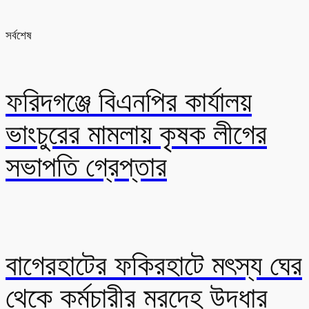
সর্বশেষ
ফরিদগঞ্জে বিএনপির কার্যালয়
ভাংচুরের মামলায় কৃষক লীগের
সভাপতি গ্রেপ্তার
বাগেরহাটের ফকিরহাটে মৎস্য ঘের
থেকে কর্মচারীর মরদেহ উদ্ধার