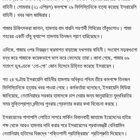
বাহিনী। সোমবার (২১ এপ্রিল) কমপক্ষে ২৯ ফিলিস্তিনিকে হত্যা করেছে ইসরায়েলি
বাহিনী। খবর আল জাজিরার।
গাজার চিকিৎসকরা জানান, হামলায় বাদ যায়নি শরণার্থী শিবিরের তাঁবুগুলোও। গাজা
শহরের একটি তাঁবু ক্যাম্পে হামলায় তিনজন প্রাণ হারিয়েছেন।
এদিকে, গাজার ওপর নিয়ন্ত্রণ ক্রমাগত বাড়াচ্ছে দখলদার বাহিনী। সংযোগ সড়কগুলো
বন্ধ করে গাজাকে কয়েকভাগে ভাগ করে ফেলেছে তারা। জানা গেছে, গাজার ৬৯
শতাংশ ভূখণ্ডকে ‘নো-গো’ জোন হিসেবে চিহ্নিত করেছে ইসরায়েল।
গত ২৪ ঘণ্টায় ইসরায়েলি বাহিনীর হামলায় অধিকৃত পশ্চিম তীরে কমপক্ষে তিনজন
ফিলিস্তিনিকে হত্যার খবর পাওয়া গেছে। কর্মকর্তারা বলেছেন, ইসরায়েলি মিডিয়া
জানিয়েছে, নেতানিয়াহুর সরকার হামাসকে চাপ দেয়ার জন্য জানুয়ারিতে যুদ্ধবিরতির
সময় মুক্তিপ্রাপ্ত বন্দীদের পুনরায় গ্রেফতার করার কথা বিবেচনা করছে।
ইসরায়েলের পাশাপাশি লোহিত সাগরে মার্কিন বিমানবাহী জাহাজে ইয়েমেনের হুতির
পক্ষ থেকে আরও হামলার দাবি করার পরে ইসরায়েলের প্রধানমন্ত্রী বেনিয়ামিন
নেতানিয়াহু হুতিদের বিরুদ্ধে ‘শক্তিশালী প্রতিক্রিয়ার’ প্রতিশ্রুতি দিয়েছেন।