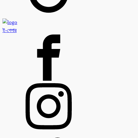
ই-পেপার