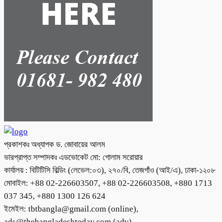
প্রকাশকঃ অধ্যাপক ড. জোবায়ের আলম
ভারপ্রাপ্ত সম্পাদকঃ এডভোকেট মো: গোলাম সরোয়ার
কার্যালয় : বিটিটিসি বিল্ডিং (লেভেল:০৩), ২৭০/বি, তেজগাঁও (আই/এ), ঢাকা-১২০৮
মোবাইল: +88 02-226603507, +88 02-226603508, +880 1713
037 345, +880 1300 126 624
ইমেইল: tbtbangla@gmail.com (online),
ads@thebangladeshtoday.com (adv)