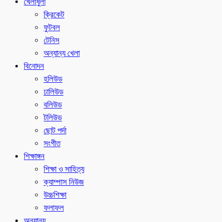
খেলাধুলা
ক্রিকেট
ফুটবল
টেনিস
অন্যান্য খেলা
বিনোদন
হলিউড
ঢালিউড
বলিউড
টলিউড
ছোট পর্দা
সংগীত
শিক্ষাঙ্গন
শিক্ষা ও সাহিত্য
ক্যাম্পাস নিউজ
উচ্চশিক্ষা
ফলাফল
অন্যান্য