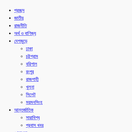
প্রচ্ছদ
জাতীয়
রাজনীতি
অর্থ ও বাণিজ্য
দেশজুড়ে
ঢাকা
চট্টগ্রাম
বরিশাল
রংপুর
রাজশাহী
খুলনা
সিলেট
ময়মনসিংহ
আন্তর্জাতিক
সারাবিশ্ব
প্রবাস খবর