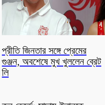
প্রীতি জিনতার সঙ্গে প্রেমের
গুঞ্জন, অবশেষে মুখ খুললেন ব্রেট
লি