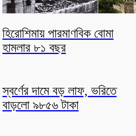
হিরোশিমায় পারমাণবিক বোমা
হামলার ৮১ বছর
স্বর্ণের দামে বড় লাফ, ভরিতে
বাড়লো ৯৮৫৬ টাকা