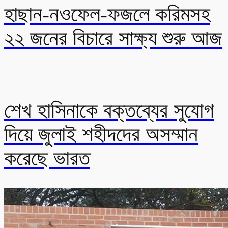
হাছান-নওফেল-ফজলে করিমসহ
২২ জনের বিচারে সাক্ষ্য শুরু আজ
শেখ হাসিনাকে বক্তব্যের সুযোগ
দিয়ে জুলাই শহীদদের অসম্মান
করেছে ভারত