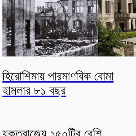
হিরোশিমায় পারমাণবিক বোমা
হামলার ৮১ বছর
যুক্তরাজ্যে ১৫০টির বেশি