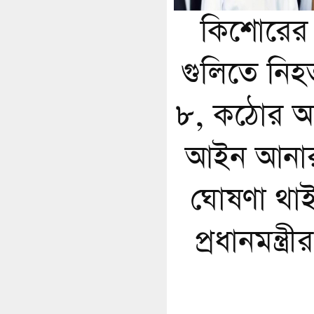
কিশোরের
গুলিতে নিহ
৮, কঠোর অস্ত
আইন আনা
ঘোষণা থা
প্রধানমন্ত্রীর