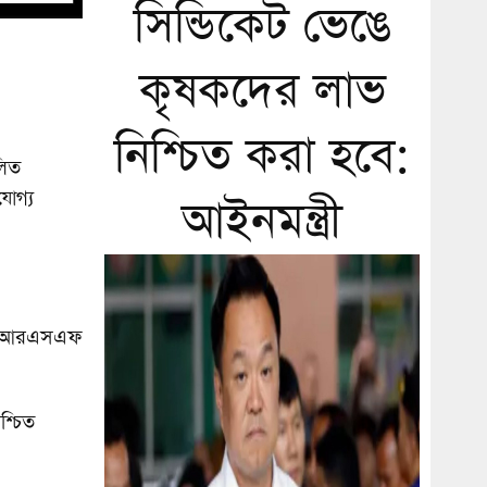
সিন্ডিকেট ভেঙে
কৃষকদের লাভ
নিশ্চিত করা হবে:
লিত
যোগ্য
আইনমন্ত্রী
াহে আরএসএফ
শ্চিত