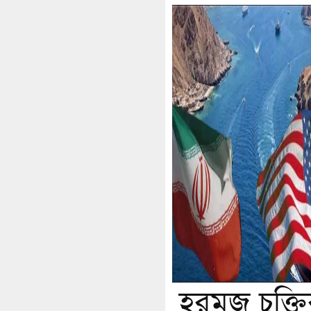
হরমুজ চুক্ত