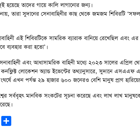
চস্থই হয়েছে তাদের গায়ে কালি লাগানোর জন্য।
 জানায়, তারা সুদানের সেনাবাহিনীর কাছ থেকে জমজম শিবিরটি ‘সফলভ
িনী এই শিবিরটিকে সামরিক ব্যারাক বানিয়ে রেখেছিল এবং এর ‘
ে ব্যবহার করা হতো’।
সেনাবাহিনী এবং আধাসামরিক বাহিনী মধ্যে ২০২৩ সালের এপ্রিল থ
মড কনফ্লিক্ট লোকেশন অ্যান্ড ইভেন্টের তথ্যানুসারে, সুদানে এসএএফ 
ষে এখন পর্যন্ত ২৯ হাজার ৬০০ জনেরও বেশি মানুষ প্রাণ হারিয়ে
্বের সর্ববৃহৎ মানবিক সংকটের সূচনা করেছে এবং লাখ লাখ মানুষক
রেছে।
r
sApp
tter
Email
Share