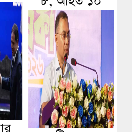
৮, আহত ১০
়ার