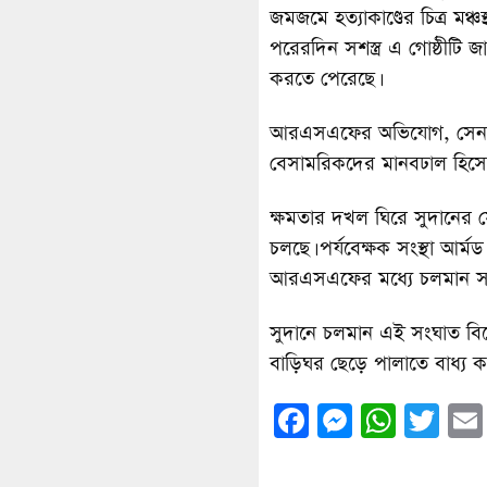
জমজমে হত্যাকাণ্ডের চিত্র মঞ্
পরেরদিন সশস্ত্র এ গোষ্ঠীটি
করতে পেরেছে।
আরএসএফের অভিযোগ, সেনাবাহ
বেসামরিকদের মানবঢাল হিসেব
ক্ষমতার দখল ঘিরে সুদানের 
চলছে। পর্যবেক্ষক সংস্থা আর্
আরএসএফের মধ্যে চলমান সংঘর্
সুদানে চলমান এই সংঘাত বিশ
বাড়িঘর ছেড়ে পালাতে বাধ্য ক
Facebook
Messenge
What
Twi