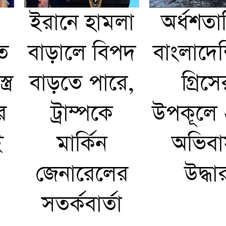
ইরানে হামলা
অর্ধশতা
ত
বাড়ালে বিপদ
বাংলাদে
্র
বাড়তে পারে,
গ্রিসে
র
ট্রাম্পকে
উপকূলে
ই
মার্কিন
অভিবা
জেনারেলের
উদ্ধা
সতর্কবার্তা