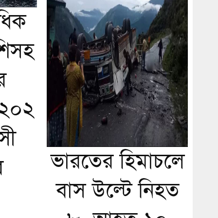
ধিক
শিসহ
র
 ২০২
সী
ভারতের হিমাচলে
র
বাস উল্টে নিহত