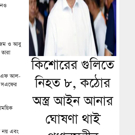
খনও
মজম ও আবু
 তারা
কিশোরের গুলিতে
রএসএফ আল-
নিহত ৮, কঠোর
রএসএফের
অস্ত্র আইন আনার
সাময়িক
ঘোষণা থাই
ী নয় এবং