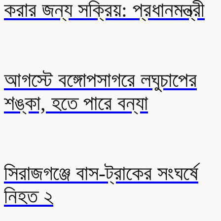
করার জন্য সক্রিয়: প্রধানমন্ত্রী
আগস্টে বঙ্গোপসাগরে লঘুচাপের
শঙ্কা, হতে পারে বন্যা
সিরাজগঞ্জে বাস-ট্রাকের সংঘর্ষে
নিহত ২