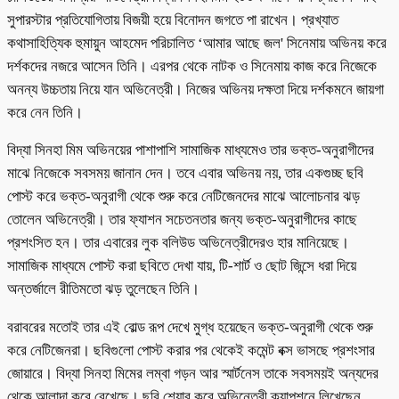
সুপারস্টার প্রতিযোগিতায় বিজয়ী হয়ে বিনোদন জগতে পা রাখেন। প্রখ্যাত
কথাসাহিত্যিক হুমায়ুন আহমেদ পরিচালিত ‘আমার আছে জল' সিনেমায় অভিনয় করে
দর্শকদের নজরে আসেন তিনি। এরপর থেকে নাটক ও সিনেমায় কাজ করে নিজেকে
অনন্য উচ্চতায় নিয়ে যান অভিনেত্রী। নিজের অভিনয় দক্ষতা দিয়ে দর্শকমনে জায়গা
করে নেন তিনি।
বিদ্যা সিনহা মিম অভিনয়ের পাশাপাশি সামাজিক মাধ্যমেও তার ভক্ত-অনুরাগীদের
মাঝে নিজেকে সবসময় জানান দেন। তবে এবার অভিনয় নয়, তার একগুচ্ছ ছবি
পোস্ট করে ভক্ত-অনুরাগী থেকে শুরু করে নেটিজেনদের মাঝে আলোচনার ঝড়
তোলেন অভিনেত্রী। তার ফ্যাশন সচেতনতার জন্য ভক্ত-অনুরাগীদের কাছে
প্রশংসিত হন। তার এবারের লুক বলিউড অভিনেত্রীদেরও হার মানিয়েছে।
সামাজিক মাধ্যমে পোস্ট করা ছবিতে দেখা যায়, টি-শার্ট ও ছোট জিন্সে ধরা দিয়ে
অন্তর্জালে রীতিমতো ঝড় তুলেছেন তিনি।
বরাবরের মতোই তার এই বোল্ড রূপ দেখে মুগ্ধ হয়েছেন ভক্ত-অনুরাগী থেকে শুরু
করে নেটিজেনরা। ছবিগুলো পোস্ট করার পর থেকেই কমেন্ট বক্স ভাসছে প্রশংসার
জোয়ারে। বিদ্যা সিনহা মিমের লম্বা গড়ন আর স্মার্টনেস তাকে সবসময়ই অন্যদের
থেকে আলাদা করে রেখেছে। ছবি শেয়ার করে অভিনেত্রী ক্যাপশনে লিখেছেন,