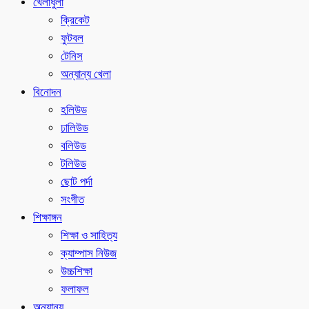
খেলাধুলা
ক্রিকেট
ফুটবল
টেনিস
অন্যান্য খেলা
বিনোদন
হলিউড
ঢালিউড
বলিউড
টলিউড
ছোট পর্দা
সংগীত
শিক্ষাঙ্গন
শিক্ষা ও সাহিত্য
ক্যাম্পাস নিউজ
উচ্চশিক্ষা
ফলাফল
অন্যান্য