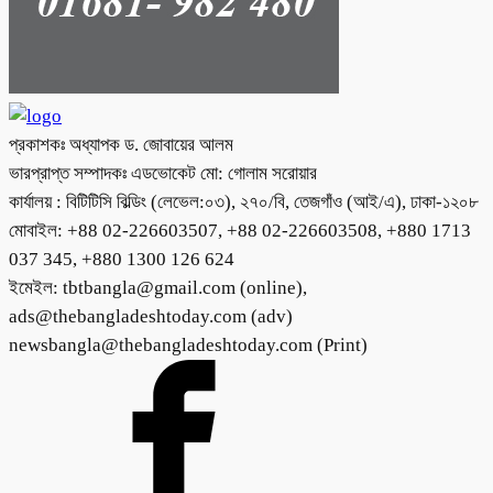
প্রকাশকঃ অধ্যাপক ড. জোবায়ের আলম
ভারপ্রাপ্ত সম্পাদকঃ এডভোকেট মো: গোলাম সরোয়ার
কার্যালয় : বিটিটিসি বিল্ডিং (লেভেল:০৩), ২৭০/বি, তেজগাঁও (আই/এ), ঢাকা-১২০৮
মোবাইল: +88 02-226603507, +88 02-226603508, +880 1713
037 345, +880 1300 126 624
ইমেইল: tbtbangla@gmail.com (online),
ads@thebangladeshtoday.com (adv)
newsbangla@thebangladeshtoday.com (Print)