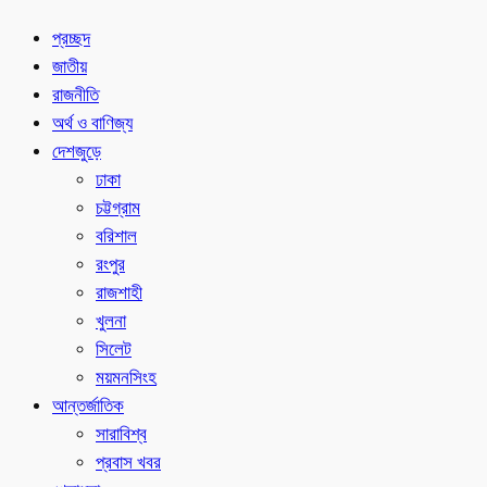
প্রচ্ছদ
জাতীয়
রাজনীতি
অর্থ ও বাণিজ্য
দেশজুড়ে
ঢাকা
চট্টগ্রাম
বরিশাল
রংপুর
রাজশাহী
খুলনা
সিলেট
ময়মনসিংহ
আন্তর্জাতিক
সারাবিশ্ব
প্রবাস খবর