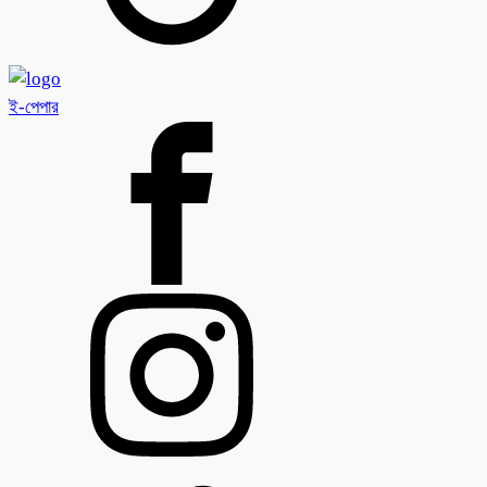
ই-পেপার