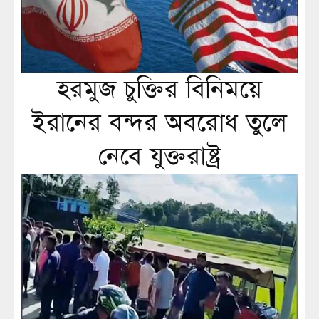
হরমুজ চুক্তির বিনিময়ে
ইরানের বন্দর অবরোধ তুলে
নেবে যুক্তরাষ্ট্র