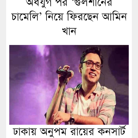
অর্ধযুগ পর ‘গুলশানের
চামেলি’ নিয়ে ফিরছেন আমিন
খান
ঢাকায় অনুপম রায়ের কনসার্ট