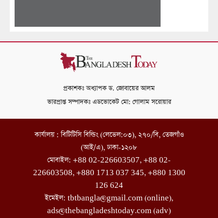
প্রকাশকঃ অধ্যাপক ড. জোবায়ের আলম
ভারপ্রাপ্ত সম্পাদকঃ এডভোকেট মো: গোলাম সরোয়ার
কার্যালয় : বিটিটিসি বিল্ডিং (লেভেল:০৩), ২৭০/বি, তেজগাঁও
(আই/এ), ঢাকা-১২০৮
মোবাইল: +88 02-226603507, +88 02-
226603508, +880 1713 037 345, +880 1300
126 624
ইমেইল: tbtbangla@gmail.com (online),
ads@thebangladeshtoday.com (adv)