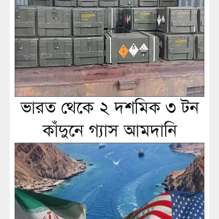
ভারত থেকে ২ দশমিক ৩ টন
কাঁদুনে গ্যাস আমদানি