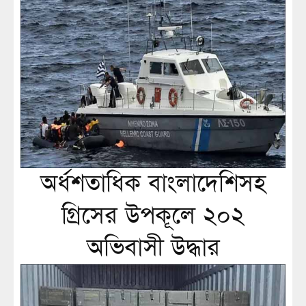
অর্ধশতাধিক বাংলাদেশিসহ
গ্রিসের উপকূলে ২০২
অভিবাসী উদ্ধার