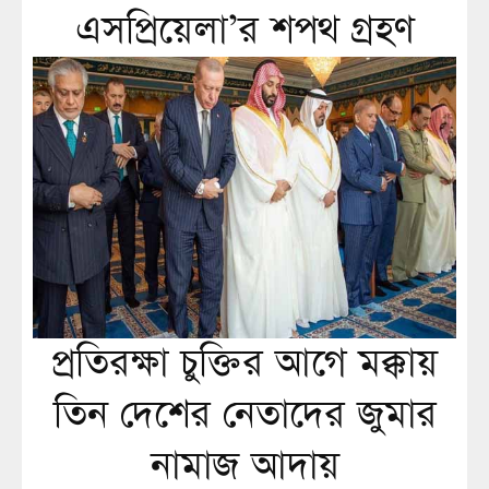
এসপ্রিয়েলা’র শপথ গ্রহণ
প্রতিরক্ষা চুক্তির আগে মক্কায়
তিন দেশের নেতাদের জুমার
নামাজ আদায়