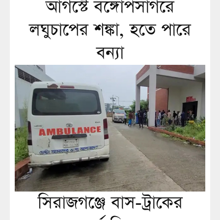
আগস্টে বঙ্গোপসাগরে
লঘুচাপের শঙ্কা, হতে পারে
বন্যা
সিরাজগঞ্জে বাস-ট্রাকের