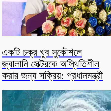
একটি চক্র খুব সুকৌশলে
জ্বালানি সেক্টরকে অস্থিতিশীল
করার জন্য সক্রিয়: প্রধানমন্ত্রী