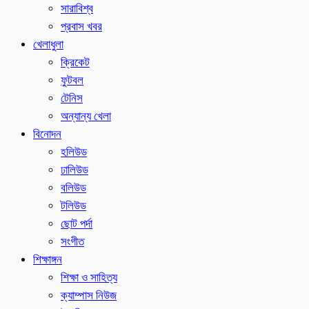
সারাবিশ্ব
প্রবাস খবর
খেলাধুলা
ক্রিকেট
ফুটবল
টেনিস
অন্যান্য খেলা
বিনোদন
হলিউড
ঢালিউড
বলিউড
টলিউড
ছোট পর্দা
সংগীত
শিক্ষাঙ্গন
শিক্ষা ও সাহিত্য
ক্যাম্পাস নিউজ