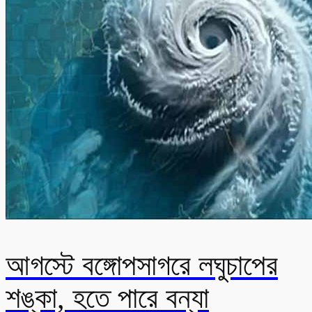
আগস্টে বঙ্গোপসাগরে লঘুচাপের
শঙ্কা, হতে পারে বন্যা