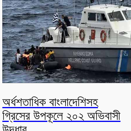
অর্ধশতাধিক বাংলাদেশিসহ
গ্রিসের উপকূলে ২০২ অভিবাসী
উদ্ধার