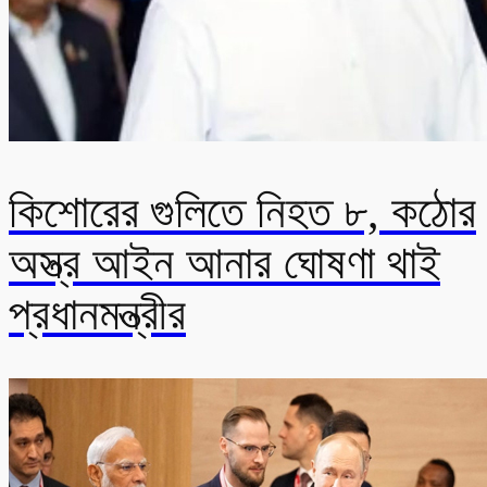
কিশোরের গুলিতে নিহত ৮, কঠোর
অস্ত্র আইন আনার ঘোষণা থাই
প্রধানমন্ত্রীর