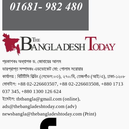
প্রকাশকঃ অধ্যাপক ড. জোবায়ের আলম
ভারপ্রাপ্ত সম্পাদকঃ এডভোকেট মো: গোলাম সরোয়ার
কার্যালয় : বিটিটিসি বিল্ডিং (লেভেল:০৩), ২৭০/বি, তেজগাঁও (আই/এ), ঢাকা-১২০৮
মোবাইল: +88 02-226603507, +88 02-226603508, +880 1713
037 345, +880 1300 126 624
ইমেইল: tbtbangla@gmail.com (online),
ads@thebangladeshtoday.com (adv)
newsbangla@thebangladeshtoday.com (Print)