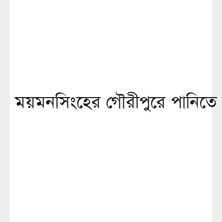
ময়মনসিংহের গৌরীপুরে পানিতে ডুব