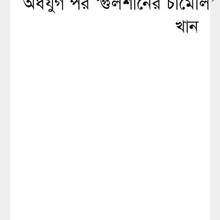
অর্ধযুগ পর ‘গুলশানের চামেলি
খান