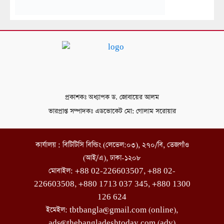
প্রকাশকঃ অধ্যাপক ড. জোবায়ের আলম
ভারপ্রাপ্ত সম্পাদকঃ এডভোকেট মো: গোলাম সরোয়ার
কার্যালয় : বিটিটিসি বিল্ডিং (লেভেল:০৩), ২৭০/বি, তেজগাঁও
(আই/এ), ঢাকা-১২০৮
মোবাইল: +88 02-226603507, +88 02-
226603508, +880 1713 037 345, +880 1300
126 624
ইমেইল: tbtbangla@gmail.com (online),
ads@thebangladeshtoday.com (adv)