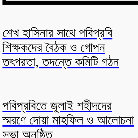
শেখ হাসিনার সাথে পবিপ্রবি
শিক্ষকদের বৈঠক ও গোপন
তৎপরতা, তদন্তে কমিটি গঠন
পবিপ্রবিতে জুলাই শহীদদের
স্মরণে দোয়া মাহফিল ও আলোচনা
সভা অনুষ্ঠিত