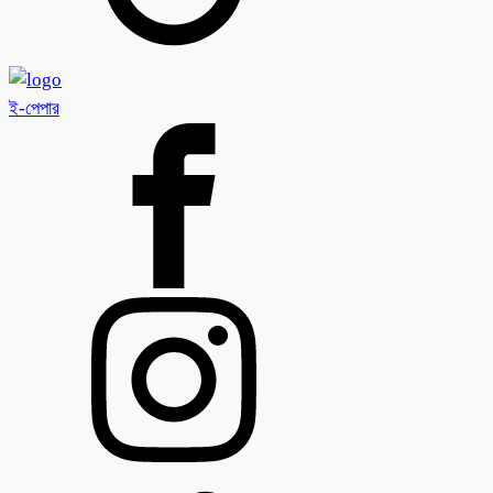
ই-পেপার