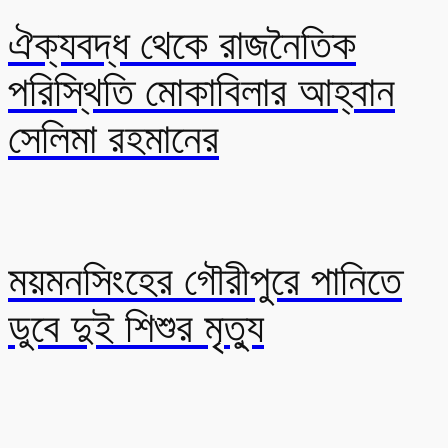
ঐক্যবদ্ধ থেকে রাজনৈতিক
পরিস্থিতি মোকাবিলার আহ্বান
সেলিমা রহমানের
ময়মনসিংহের গৌরীপুরে পানিতে
ডুবে দুই শিশুর মৃত্যু