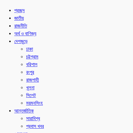
প্রচ্ছদ
জাতীয়
রাজনীতি
অর্থ ও বাণিজ্য
দেশজুড়ে
ঢাকা
চট্টগ্রাম
বরিশাল
রংপুর
রাজশাহী
খুলনা
সিলেট
ময়মনসিংহ
আন্তর্জাতিক
সারাবিশ্ব
প্রবাস খবর