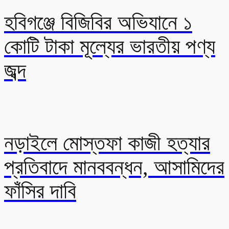
হবিগঞ্জে বিজিবির অভিযানে ১
কোটি টাকা মূল্যের ভারতীয় পণ্য
জব্দ
নড়াইলে মোস্তফা কাজী হত্যার
প্রতিবাদে মানববন্ধন, আসামিদের
ফাঁসির দাবি