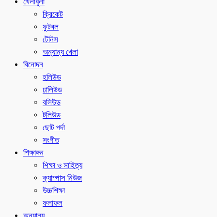
খেলাধুলা
ক্রিকেট
ফুটবল
টেনিস
অন্যান্য খেলা
বিনোদন
হলিউড
ঢালিউড
বলিউড
টলিউড
ছোট পর্দা
সংগীত
শিক্ষাঙ্গন
শিক্ষা ও সাহিত্য
ক্যাম্পাস নিউজ
উচ্চশিক্ষা
ফলাফল
অন্যান্য