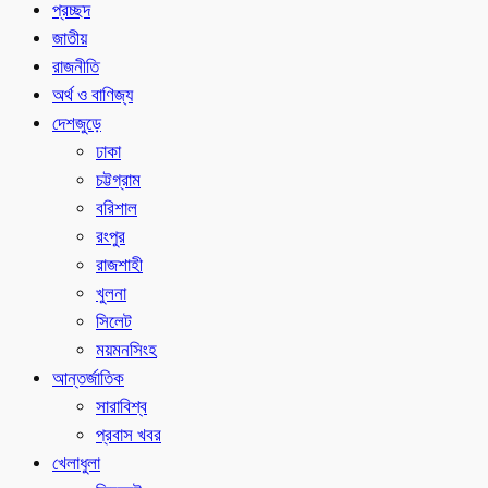
প্রচ্ছদ
জাতীয়
রাজনীতি
অর্থ ও বাণিজ্য
দেশজুড়ে
ঢাকা
চট্টগ্রাম
বরিশাল
রংপুর
রাজশাহী
খুলনা
সিলেট
ময়মনসিংহ
আন্তর্জাতিক
সারাবিশ্ব
প্রবাস খবর
খেলাধুলা