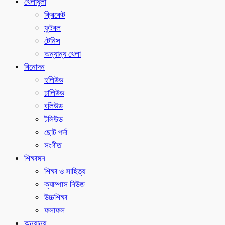
খেলাধুলা
ক্রিকেট
ফুটবল
টেনিস
অন্যান্য খেলা
বিনোদন
হলিউড
ঢালিউড
বলিউড
টলিউড
ছোট পর্দা
সংগীত
শিক্ষাঙ্গন
শিক্ষা ও সাহিত্য
ক্যাম্পাস নিউজ
উচ্চশিক্ষা
ফলাফল
অন্যান্য