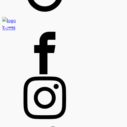
ই-পেপার