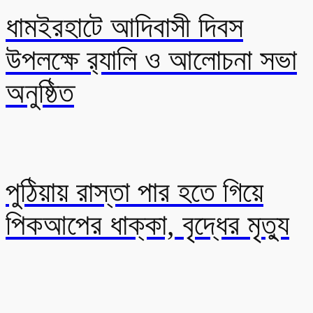
ধামইরহাটে আদিবাসী দিবস
উপলক্ষে র‍্যালি ও আলোচনা সভা
অনুষ্ঠিত
পুঠিয়ায় রাস্তা পার হতে গিয়ে
পিকআপের ধাক্কা, বৃদ্ধের মৃত্যু