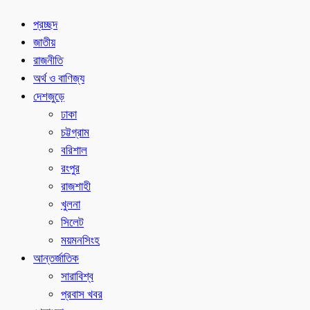
প্রচ্ছদ
জাতীয়
রাজনীতি
অর্থ ও বাণিজ্য
দেশজুড়ে
ঢাকা
চট্টগ্রাম
বরিশাল
রংপুর
রাজশাহী
খুলনা
সিলেট
ময়মনসিংহ
আন্তর্জাতিক
সারাবিশ্ব
প্রবাস খবর