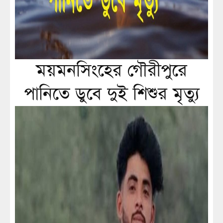
ময়মনসিংহের গৌরীপুরে
পানিতে ডুবে দুই শিশুর মৃত্যু