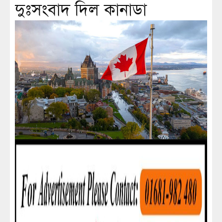
দুঃসংবাদ দিল কানাডা