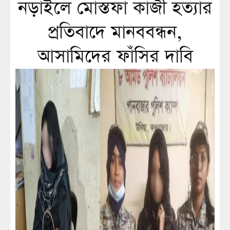
নড়াইলে মোস্তফা কাজী হত্যার
প্রতিবাদে মানববন্ধন,
আসামিদের ফাঁসির দাবি