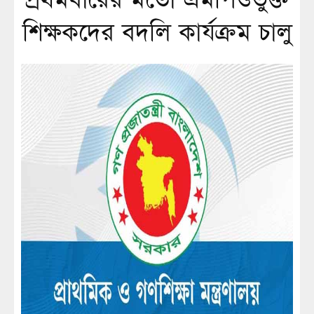
প্রথমবারের মতো এমপিওভুক্ত
শিক্ষকদের বদলি কার্যক্রম চালু