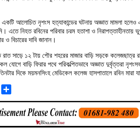
 একটি আলোচিত নৃশংস হত্যাকান্ডের ঘটনায় অজ্ঞাত মামলা হলেও
। এতে নিহত রবিনের পরিবার চরম হতাশা ও নিরাপত্তাহীনতায় ভ
র ও বিচারের দাবি জানান।
গত রাত সাড়ে ১২ টায় পৌর শহরের মাজার বাড়ি সড়কে কলেজছাত্র র
ল যোগে বাড়ি ফিরার পথে পরিকল্পিতভাবে অজ্ঞাত দুর্বৃত্তরা নৃশংসভ
িনটার দিকে ময়মনসিংহ মেডিকেল কলেজ হাসপাতালে রবিন মারা 
r
sApp
tter
Email
Share