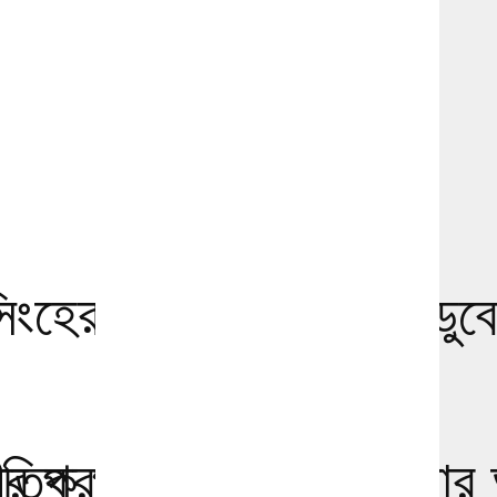
ংহের গৌরীপুরে পানিতে ডুবে
মৃত্যু
রীর প্রশ্ন: ‘চেহারা কি
তিক পরিস্থিতি মোকাবিলার