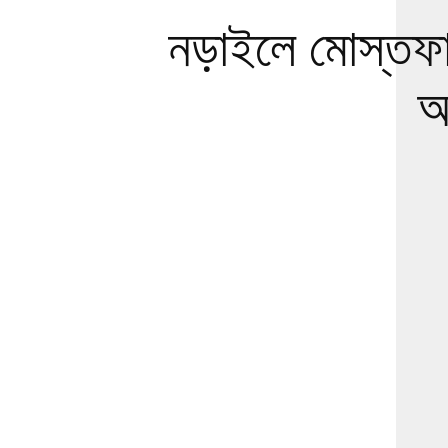
নড়াইলে মোস্তফা 
আ