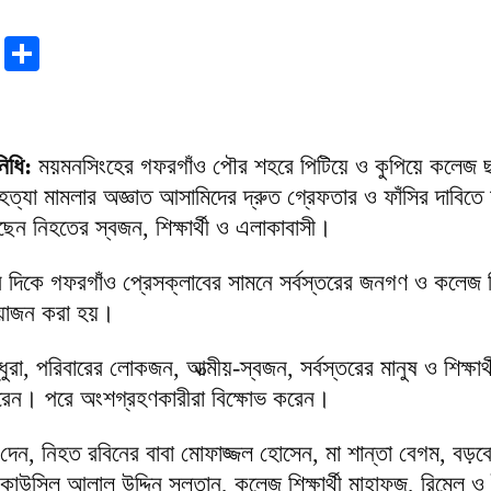
r
sApp
tter
Email
Share
নিধি:
ময়মনসিংহের গফরগাঁও পৌর শহরে পিটিয়ে ও কুপিয়ে কলেজ ছ
যা মামলার অজ্ঞাত আসামিদের দ্রুত গ্রেফতার ও ফাঁসির দাবিতে 
ছেন নিহতের স্বজন, শিক্ষার্থী ও এলাকাবাসী।
র দিকে গফরগাঁও প্রেসক্লাবের সামনে সর্বস্তরের জনগণ ও কলেজ শিক
আয়োজন করা হয়।
ুরা, পরিবারের লোকজন, আত্মীয়-স্বজন, সর্বস্তরের মানুষ ও শিক্ষার্থ
করেন। পরে অংশগ্রহণকারীরা বিক্ষোভ করেন।
 দেন, নিহত রবিনের বাবা মোফাজ্জল হোসেন, মা শান্তা বেগম, বড়ব
উন্সিল আলাল উদ্দিন সুলতান, কলেজ শিক্ষার্থী মাহাফুজ, রিমেল 