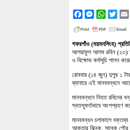
Facebook
Messenge
What
Twi
গফরগাঁও (ময়মনসিংহ) প্রতি
আশরাফুল আলম রবিন (২৩) হত্
ও বিক্ষোভ কর্মসূচি পালন করে
রোববার (১৪ জুন) দুপুর ১ টা
ব্যানারে এই মানববন্ধনে 
মানববন্ধনে নিহত রবিনের বন্ধ
স্বতস্ফূর্তভাবে অংশগ্রহণ 
মানববন্ধন চলাকালে বক্তব্য
আক্তার ঝিনুক, সাবেক পৌর কা