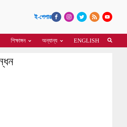
ই-পেপার
শিক্ষাঙ্গন
অন্যান্য
ENGLISH
ন্ধন