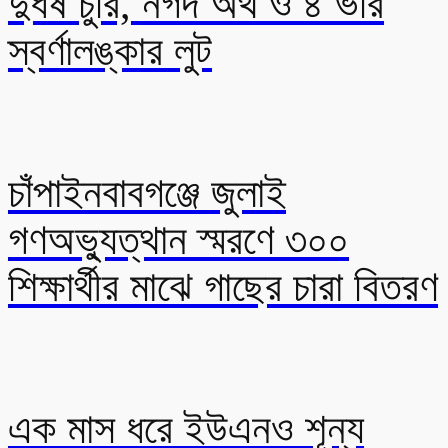
দুর্ধর্ষ চুরি, নগদ অর্থ ও ৪ ভরি
স্বর্ণালঙ্কার লুট
চাঁপাইনবাবগঞ্জে জুলাই
গণঅভ্যুত্থান স্মরণে ৩০০
শিক্ষার্থীর মাঝে গাছের চারা বিতরণ
এক মাস ধরে ইউএনও শূন্য