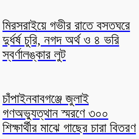
মিরসরাইয়ে গভীর রাতে বসতঘরে
দুর্ধর্ষ চুরি, নগদ অর্থ ও ৪ ভরি
স্বর্ণালঙ্কার লুট
চাঁপাইনবাবগঞ্জে জুলাই
গণঅভ্যুত্থান স্মরণে ৩০০
শিক্ষার্থীর মাঝে গাছের চারা বিতরণ