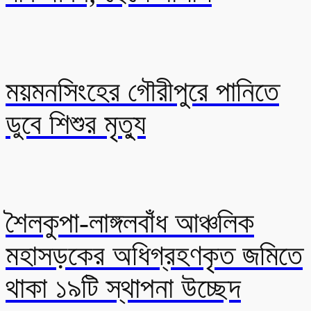
ময়মনসিংহের গৌরীপুরে পানিতে
ডুবে শিশুর মৃত্যু
শৈলকুপা-লাঙ্গলবাঁধ আঞ্চলিক
মহাসড়কের অধিগ্রহণকৃত জমিতে
থাকা ১৯টি স্থাপনা উচ্ছেদ