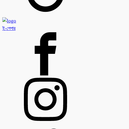
ই-পেপার