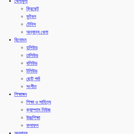
খেলাধুলা
ক্রিকেট
ফুটবল
টেনিস
অন্যান্য খেলা
বিনোদন
হলিউড
ঢালিউড
বলিউড
টলিউড
ছোট পর্দা
সংগীত
শিক্ষাঙ্গন
শিক্ষা ও সাহিত্য
ক্যাম্পাস নিউজ
উচ্চশিক্ষা
ফলাফল
অন্যান্য