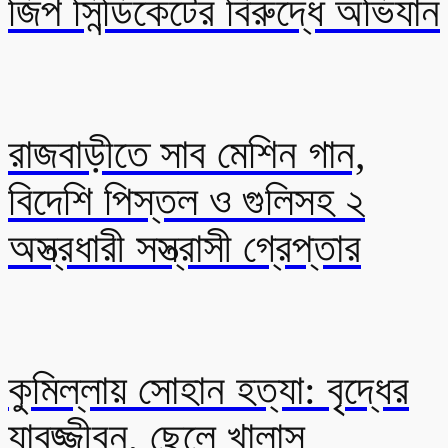
জিপ সিন্ডিকেটের বিরুদ্ধে অভিযান
রাজবাড়ীতে সাব মেশিন গান,
বিদেশি পিস্তল ও গুলিসহ ২
অস্ত্রধারী সস্ত্রাসী গ্রেপ্তার
কুমিল্লায় সোহান হত্যা: বৃদ্ধের
যাবজ্জীবন, ছেলে খালাস