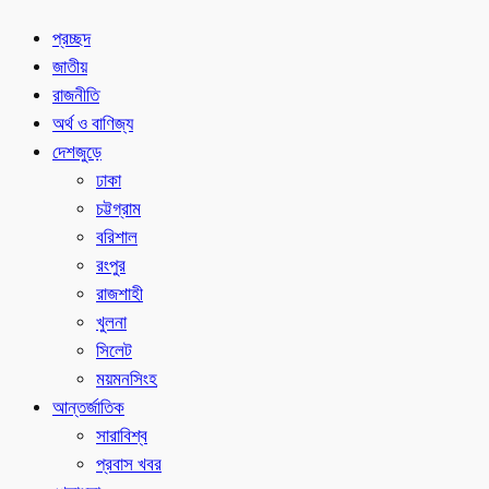
প্রচ্ছদ
জাতীয়
রাজনীতি
অর্থ ও বাণিজ্য
দেশজুড়ে
ঢাকা
চট্টগ্রাম
বরিশাল
রংপুর
রাজশাহী
খুলনা
সিলেট
ময়মনসিংহ
আন্তর্জাতিক
সারাবিশ্ব
প্রবাস খবর