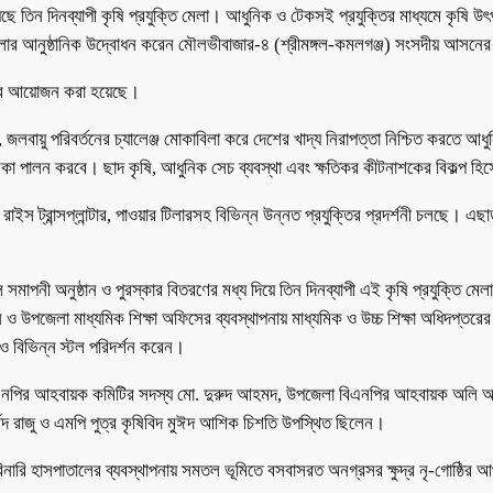
ে তিন দিনব্যাপী কৃষি প্রযুক্তি মেলা। আধুনিক ও টেকসই প্রযুক্তির মাধ্যমে কৃষি উৎপা
 মেলার আনুষ্ঠানিক উদ্বোধন করেন মৌলভীবাজার-৪ (শ্রীমঙ্গল-কমলগঞ্জ) সংসদীয় আসনের
লার আয়োজন করা হয়েছে।
, জলবায়ু পরিবর্তনের চ্যালেঞ্জ মোকাবিলা করে দেশের খাদ্য নিরাপত্তা নিশ্চিত করতে 
ণ ভূমিকা পালন করবে। ছাদ কৃষি, আধুনিক সেচ ব্যবস্থা এবং ক্ষতিকর কীটনাশকের বিকল্প
ার, রাইস ট্রান্সপ্লান্টার, পাওয়ার টিলারসহ বিভিন্ন উন্নত প্রযুক্তির প্রদর্শনী চলছে
সমাপনী অনুষ্ঠান ও পুরস্কার বিতরণের মধ্য দিয়ে তিন দিনব্যাপী এই কৃষি প্রযুক্তি মে
 ও উপজেলা মাধ্যমিক শিক্ষা অফিসের ব্যবস্থাপনায় মাধ্যমিক ও উচ্চ শিক্ষা অধিদপ্ত
িভিন্ন স্টল পরিদর্শন করেন।
বিএনপির আহবায়ক কমিটির সদস্য মো. দুরুদ আহমদ, উপজেলা বিএনপির আহবায়ক অলি আহমদ
েদ রাজু ও এমপি পুত্র কৃষিবিদ মুঈদ আশিক চিশতি উপস্থিত ছিলেন।
ারি হাসপাতালের ব্যবস্থাপনায় সমতল ভূমিতে বসবাসরত অনগ্রসর ক্ষুদ্র নৃ-গোষ্ঠির আর্