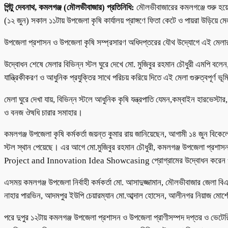
পিন্টু দেবনাথ, কমলগঞ্জ (মৌলভীবাজার) প্রতিনিধি:
মৌলভীবাজারের কমলগঞ্জে শুরু হয়েছ
(১২ জুন) সকাল ১১টায় উপজেলা কৃষি কার্যালয় প্রাঙ্গণে ফিতা কেটে ও পায়রা উড়িয়ে
উপজেলা প্রশাসন ও উপজেলা কৃষি সম্প্রসারণ অধিদপ্তরের যৌথ উদ্যোগে এই মে
উদ্বোধন শেষে মেলার বিভিন্ন স্টল ঘুরে দেখে মো. মুজিবুর রহমান চৌধুরী এমপি বলেন
যান্ত্রিকীকরণ ও আধুনিক প্রযুক্তির সাথে পরিচয় করিয়ে দিতে এই মেলা গুরুত্বপূর্
মেলা ঘুরে দেখা যায়, বিভিন্ন স্টলে আধুনিক কৃষি যন্ত্রপাতি যেমন,কম্বাইন হারভেস্ট
ও বনজ ঔষধি চারার সমাহার।
কমলগঞ্জ উপজেলা কৃষি কর্মকর্তা জয়ন্ত কুমার রায় জানিয়েছেন, আগামী ১৪ জুন বিকেলে 
স্টল স্থান পেয়েছে। এর আগে মো.মুজিবুর রহমান চৌধুরী, কমলগঞ্জ উপজেলা প্রশাসন
Project and Innovation Idea Showcasing প্রোগ্রামের উদ্বোধন করেন ও ব
এসময় কমলগঞ্জ উপজেলা নির্বাহী কর্মকর্তা মো. আসাদুজ্জামান, মৌলভীবাজার জেলা 
নাহার পারভিন, আদমপুর ইউপি চেয়ারম্যান মো.আব্দাল হোসেন, আলীনগর নিয়াজ মোর্শ
পরে দুপুর ১২টায় কমলগঞ্জ উপজেলা প্রশাসন ও উপজেলা প্রাণীসম্পদ দপ্তর ও ভেটেরিন