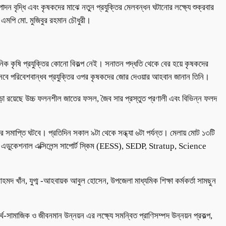
দন বৃদ্ধি এবং কৃষকদের মাঝে নতুন প্রযুক্তির মেলবন্ধন ঘটানোর লক্ষ্যে শুক্রবার
 এমপি মো. মুজিবুর রহমান চৌধুরী।
আধুনিক কৃষি প্রযুক্তির কোনো বিকল্প নেই। সনাতন পদ্ধতি থেকে বের হয়ে কৃষকদের
 হিসেবে পরিবেশবান্ধব প্রযুক্তির ওপর কৃষকদের জোর দেওয়ার আহবান জানান তিনি।
। এছাড়া রয়েছে উচ্চ ফলনশীল জাতের ফসল, জৈব সার প্রস্তুত প্রণালী এবং বিভিন্ন ফলদ
লার সমাপ্তি ঘটবে। প্রতিদিন সকাল ৯টা থেকে সন্ধ্যা ৬টা পর্যন্ত। মেলায় মোট ১৩টি
রের এডুকেশনাল এক্সিলেন্স সাপোর্ট স্কিম (EESS), SEDP, Stratup, Science
 খাঁন, যুগ্ম -আহবায়ক আবুল হোসেন, উপজেলা মাধ্যমিক শিক্ষা কর্মকর্তা সামছুন
থ-সামাজিক ও জীবনমান উন্নয়ন এর লক্ষ্যে সমন্বিত প্রাণিসম্পদ উন্নয়ন প্রকল্প,