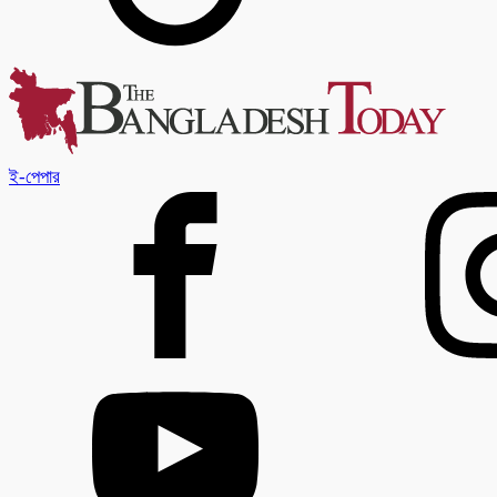
ই-পেপার