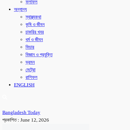
ফলাফল
অন্যান্য
স্বাস্থ্যকথা
কৃষি ও জীবন
চাকরির খবর
ধর্ম ও জীবন
ফিচার
বিজ্ঞান ও প্রযুক্তি
ভ্রমন
মেট্রো
রাশিফল
ENGLISH
Bangladesh Today
প্রকাশিত :
June 12, 2026