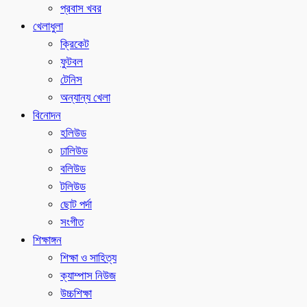
প্রবাস খবর
খেলাধুলা
ক্রিকেট
ফুটবল
টেনিস
অন্যান্য খেলা
বিনোদন
হলিউড
ঢালিউড
বলিউড
টলিউড
ছোট পর্দা
সংগীত
শিক্ষাঙ্গন
শিক্ষা ও সাহিত্য
ক্যাম্পাস নিউজ
উচ্চশিক্ষা