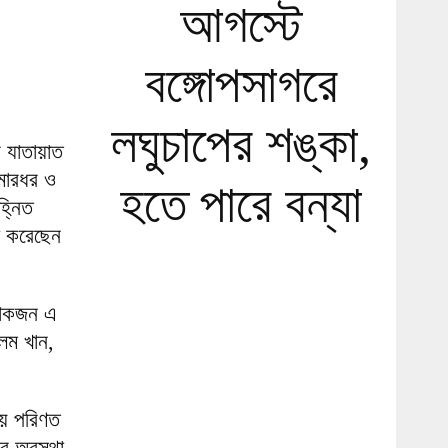
আগস্টে
বঙ্গোপসাগরে
লঘুচাপের শঙ্কা,
র যাতায়াত
মারধর ও
হতে পারে বন্যা
হ্নিত
না করেছেন
 লোকজন এ
লম খান,
ায় পরিণত
র অবস্থা