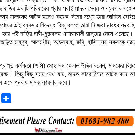
জ বাড়ির একটি পরিবারের প্রায় সবাই মাদক সেবন ও ব্যবসার সঙ্গ
 সদস্য মাদকসহ আটক হলেও কয়েক দিনের মধ্যে তারা জামিনে বেরি
াদের এই ব্যবসার বিরুদ্ধে কিছু বললে তারা নিজেরা মারধর করে হ
য হয়ে ওই বাড়ির নারী-পুরুষসহ এলাকাবাসী রাস্তায় নেমে এসেছে। 
ে জড়িত মাহবুব, আলমগীর, আব্দুল্যাহ, রুবি, হাসিনাসহ সকলকে দ্
্রাপ্ত কর্মকর্তা (ওসি) মোহাম্মদ হেলাল উদ্দিন বলেন, মাদকের বিরুদ
েছে। কিছু কিছু সময় দেখা যায়, মাদক কারবারিদের আটক করে 
িনে এসে পুনরায় মাদক কারবার করে।
r
sApp
tter
Email
Share