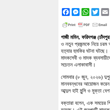
Facebook
Messenge
What
Twi
গাজী মমিন, ফরিদগঞ্জ (চাঁদপুর
ও নতুন প্রজন্মকে নিয়ে চরম
হত্যার হুমকির ঘটনা ঘটছে। 
মাদকসেবী ও মাদক ব্যবসায়ীদে
সচেতন এলাকাবাসী।
সোমবার (৮ জুন, ২০২৬) দুপু
মানববন্ধনের আয়োজন করেন।
আব্দুল হাই মুন্সি ও মুক্তা ব
বক্তারা বলেন, এক সময়ের শি
হয়েছে। এই জনপদটি মাদকের 