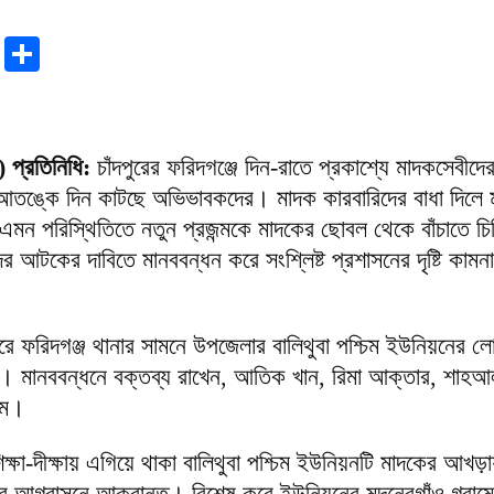
r
sApp
tter
Email
Share
) প্রতিনিধি:
চাঁদপুরের ফরিদগঞ্জে দিন-রাতে প্রকাশ্যে মাদকসেবীদে
 আতঙ্কে দিন কাটছে অভিভাবকদের। মাদক কারবারিদের বাধা দিলে 
এমন পরিস্থিতিতে নতুন প্রজন্মকে মাদকের ছোবল থেকে বাঁচাতে চি
র আটকের দাবিতে মানববন্ধন করে সংশ্লিষ্ট প্রশাসনের দৃষ্টি কাম
রে ফরিদগঞ্জ থানার সামনে উপজেলার বালিথুবা পশ্চিম ইউনিয়নের
 মানববন্ধনে বক্তব্য রাখেন, আতিক খান, রিমা আক্তার, শাহআ
েগম।
ক্ষা-দীক্ষায় এগিয়ে থাকা বালিথুবা পশ্চিম ইউনিয়নটি মাদকের আখড়
আগ্রাসনে আক্রান্ত। বিশেষ করে ইউনিয়নের মদনেরগাঁও গ্রামে