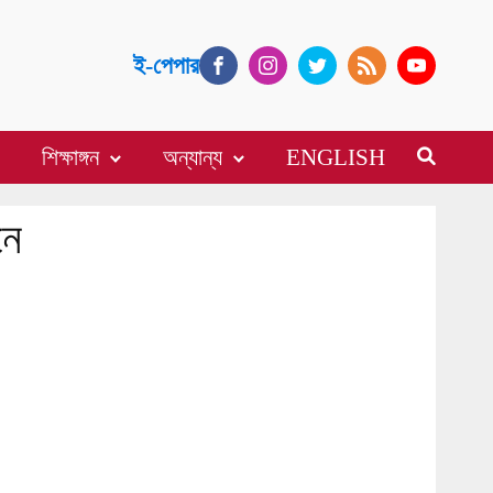
ই-পেপার
শিক্ষাঙ্গন
অন্যান্য
ENGLISH
নে