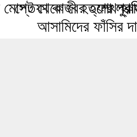
মোস্তফা কাজী হত্যার প্রত
পেট থেকে বের হলো লুকান
শেখ হাসি
আসামিদের ফাঁসির দা