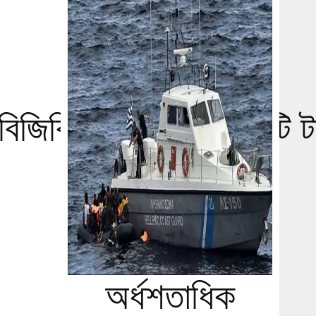
 বিজিবির অভিযানে ১ কোটি ট
জব্দ
অর্ধশতাধিক