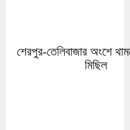
শেরপুর-তেলিবাজার অংশে থামছে
মিছিল