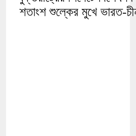
শতাংশ শুল্কের মুখে ভারত-চ