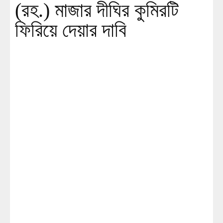
(রহ.) মাজার দীঘির কুমিরটি
ফিরিয়ে দেয়ার দাবি