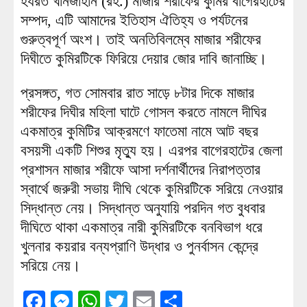
হযরত খানজাহান (রহ.) মাজার শরীফের কুমির বাগেরহাটের
সম্পদ, এটি আমাদের ইতিহাস ঐতিহ্য ও পর্যটনের
গুরুত্বপূর্ণ অংশ। তাই অনতিবিলম্বে মাজার শরীফের
দিঘীতে কুমিরটিকে ফিরিয়ে দেয়ার জোর দাবি জানাচ্ছি।
প্রসঙ্গত, গত সোমবার রাত সাড়ে ৮টার দিকে মাজার
শরীফের দিঘীর মহিলা ঘাটে গোসল করতে নামলে দীঘির
একমাত্র কুমিটির আক্রমণে ফাতেমা নামে আট বছর
বসয়সী একটি শিশুর মৃত্যু হয়। এরপর বাগেরহাটের জেলা
প্রশাসন মাজার শরীফে আসা দর্শনার্থীদের নিরাপত্তার
স্বার্থে জরুরী সভায় দীঘি থেকে কুমিরটিকে সরিয়ে নেওয়ার
সিদ্ধান্ত নেয়। সিদ্ধান্ত অনুযায়ি পরদিন গত বুধবার
দীঘিতে থাকা একমাত্র নারী কুমিরটিকে বনবিভাগ ধরে
খুলনার কয়রার বন্যপ্রাণি উদ্ধার ও পুনর্বাসন কেন্দ্রে
সরিয়ে নেয়।
Facebook
Messenger
WhatsApp
Twitter
Email
Share