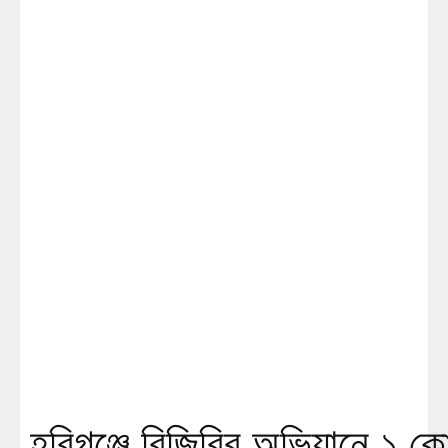
হবিগঞ্জে বিজিবির অভিযানে ১ কোট