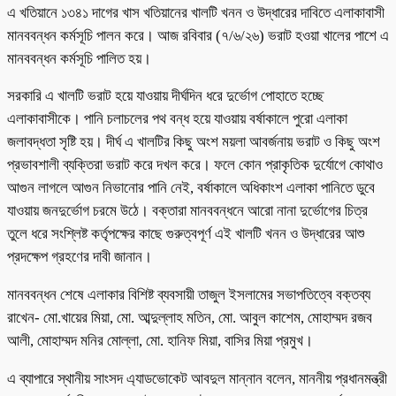
এ খতিয়ানে ১৩৪১ দাগের খাস খতিয়ানের খালটি খনন ও উদ্ধারের দাবিতে এলাকাবাসী
মানববন্ধন কর্মসূচি পালন করে। আজ রবিবার (৭/৬/২৬) ভরাট হওয়া খালের পাশে এ
মানববন্ধন কর্মসূচি পালিত হয়।
সরকারি এ খালটি ভরাট হয়ে যাওয়ায় দীর্ঘদিন ধরে দুর্ভোগ পোহাতে হচ্ছে
এলাকাবাসীকে। পানি চলাচলের পথ বন্ধ হয়ে যাওয়ায় বর্ষাকালে পুরো এলাকা
জলাবদ্ধতা সৃষ্টি হয়। দীর্ঘ এ খালটির কিছু অংশ ময়লা আবর্জনায় ভরাট ও কিছু অংশ
প্রভাবশালী ব্যক্তিরা ভরাট করে দখল করে। ফলে কোন প্রাকৃতিক দুর্যোগে কোথাও
আগুন লাগলে আগুন নিভানোর পানি নেই, বর্ষাকালে অধিকাংশ এলাকা পানিতে ডুবে
যাওয়ায় জনদুর্ভোগ চরমে উঠে। বক্তারা মানববন্ধনে আরো নানা দুর্ভোগের চিত্র
তুলে ধরে সংশ্লিষ্ট কর্তৃপক্ষের কাছে গুরুত্বপূর্ণ এই খালটি খনন ও উদ্ধারের আশু
প্রদক্ষেপ গ্রহণের দাবী জানান।
মানববন্ধন শেষে এলাকার বিশিষ্ট ব্যবসায়ী তাজুল ইসলামের সভাপতিত্বে বক্তব্য
রাখেন- মো.খায়ের মিয়া, মো. আব্দুল্লাহ মতিন, মো. আবুল কাশেম, মোহাম্মদ রজব
আলী, মোহাম্মদ মনির মোল্লা, মো. হানিফ মিয়া, বাসির মিয়া প্রমুখ।
এ ব্যাপারে স্থানীয় সাংসদ এ্যাডভোকেট আবদুল মান্নান বলেন, মাননীয় প্রধানমন্ত্রী