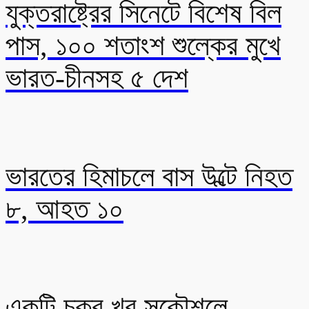
যুক্তরাষ্ট্রের সিনেটে বিশেষ বিল
পাস, ১০০ শতাংশ শুল্কের মুখে
ভারত-চীনসহ ৫ দেশ
ভারতের হিমাচলে বাস উল্টে নিহত
৮, আহত ১০
একটি চক্র খুব সুকৌশলে