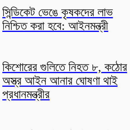
সিন্ডিকেট ভেঙে কৃষকদের লাভ
নিশ্চিত করা হবে: আইনমন্ত্রী
কিশোরের গুলিতে নিহত ৮, কঠোর
অস্ত্র আইন আনার ঘোষণা থাই
প্রধানমন্ত্রীর