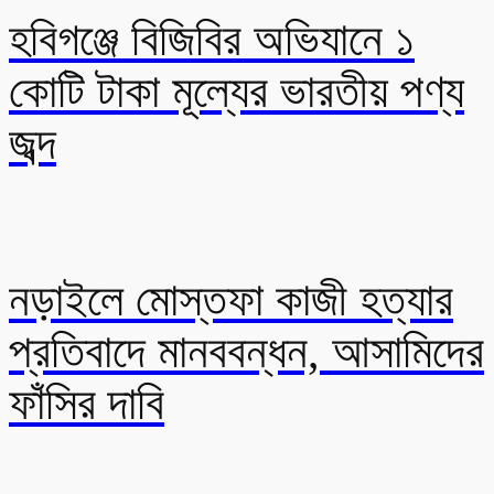
হবিগঞ্জে বিজিবির অভিযানে ১
কোটি টাকা মূল্যের ভারতীয় পণ্য
জব্দ
নড়াইলে মোস্তফা কাজী হত্যার
প্রতিবাদে মানববন্ধন, আসামিদের
ফাঁসির দাবি