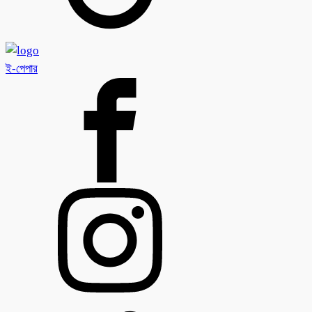
ই-পেপার