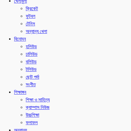
খেলাধুলা
ক্রিকেট
ফুটবল
টেনিস
অন্যান্য খেলা
বিনোদন
হলিউড
ঢালিউড
বলিউড
টলিউড
ছোট পর্দা
সংগীত
শিক্ষাঙ্গন
শিক্ষা ও সাহিত্য
ক্যাম্পাস নিউজ
উচ্চশিক্ষা
ফলাফল
অন্যান্য