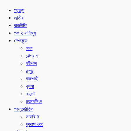
প্রচ্ছদ
জাতীয়
রাজনীতি
অর্থ ও বাণিজ্য
দেশজুড়ে
ঢাকা
চট্টগ্রাম
বরিশাল
রংপুর
রাজশাহী
খুলনা
সিলেট
ময়মনসিংহ
আন্তর্জাতিক
সারাবিশ্ব
প্রবাস খবর