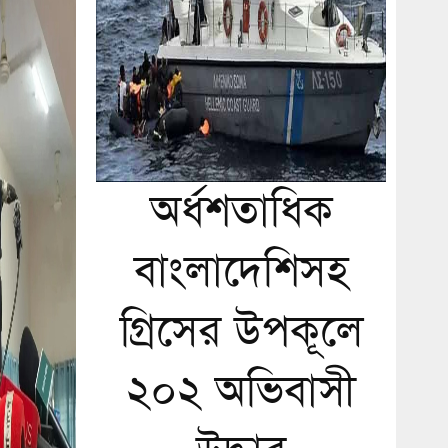
অর্ধশতাধিক
বাংলাদেশিসহ
গ্রিসের উপকূলে
২০২ অভিবাসী