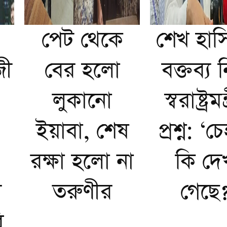
পেট থেকে
শেখ হাস
জী
বের হলো
বক্তব্য ন
লুকানো
স্বরাষ্ট্রমন
ইয়াবা, শেষ
প্রশ্ন: ‘চ
রক্ষা হলো না
কি দে
র
তরুণীর
গেছে?
ি