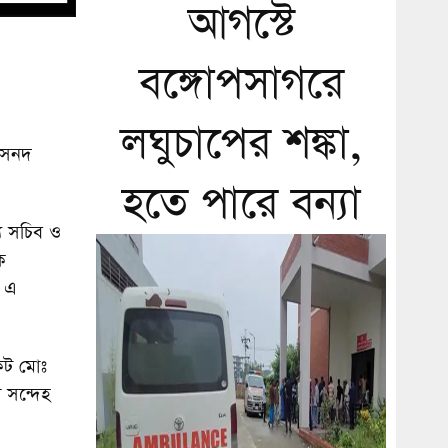
আগস্টে
বঙ্গোপসাগরে
লঘুচাপের শঙ্কা,
 সনদ
হতে পারে বন্যা
য সচিব ও
ক
ে এ
েট মোঃ
 সন্দেহ