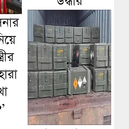
উদ্ধার
িনার
িয়ে
্ত্রীর
েহারা
খা
’