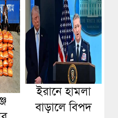
ইরানে হামলা
জে
বাড়ালে বিপদ
ির