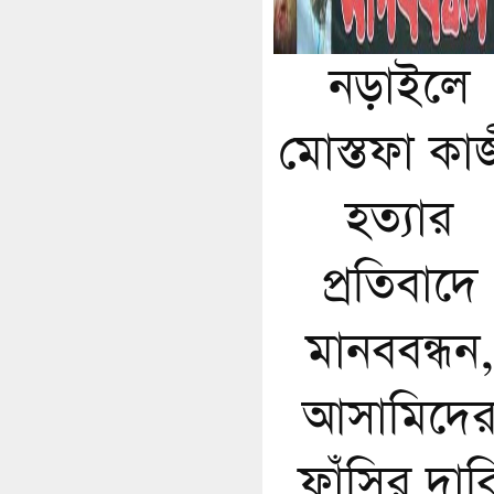
নড়াইলে
মোস্তফা কা
হত্যার
প্রতিবাদে
মানববন্ধন,
আসামিদে
ফাঁসির দাব