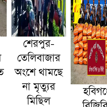
শেরপুর-
র
তেলিবাজার
ত
অংশে থামছে
না মৃত্যুর
হবিগঞ্
মিছিল
বিজিব