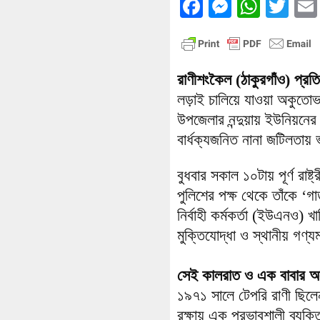
Facebook
Messenge
What
Twi
রাণীশংকৈল (ঠাকুরগাঁও) প্রতি
লড়াই চালিয়ে যাওয়া অকুতোভয় 
উপজেলার নন্দুয়ায় ইউনিয়নে
বার্ধক্যজনিত নানা জটিলতায়
​বুধবার সকাল ১০টায় পূর্ণ রা
পুলিশের পক্ষ থেকে তাঁকে ‘
নির্বাহী কর্মকর্তা (ইউএনও)
মুক্তিযোদ্ধা ও স্থানীয় গণ্য
সেই কালরাত ও এক বাবার অ
১৯৭১ সালে টেপরি রাণী ছিল
রক্ষায় এক প্রভাবশালী ব্যক্