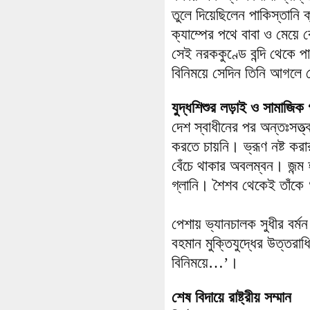
তুলে দিয়েছিলেন পাকিস্তানি ক
ক্যাম্পের পথে বাবা ও মেয়
সেই নরককুণ্ডে বন্দি থেকে প
বিনিময়ে সেদিন তিনি আগলে র
যুদ্ধশিশুর লড়াই ও সামাজিক গ
দেশ স্বাধীনের পর অন্তঃসত্
করতে চায়নি। ভ্রূণ নষ্ট করা
বেঁচে থাকার অবলম্বন। জন্ম
গ্লানি। শৈশব থেকেই তাঁকে ‘পা
পেশায় ভ্যানচালক সুধীর বর
বহমান মুক্তিযুদ্ধের উত্ত
বিনিময়ে…’।
শেষ বিদায়ে রাষ্ট্রীয় সম্মান