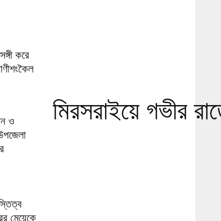
সঙ্গী করে
 রাণীশংকৈল
মিরসরাইয়ে গভীর রাতে 
াসন ও
 উপজেলা
ীর
্তিত্ব
রের মেয়েকে