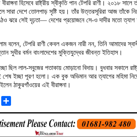
বীরাঙ্গনা হিসেবে রাষ্ট্রীয় স্বীকৃতি পান টেপরি রাণী। ২০১৮ সালে 
লে সারা দেশে তোলপাড় সৃষ্টি হয়। তাঁর উত্তরসূরিরা আজ তাঁকে নিয়
েও ঝরে সেই দৃঢ়তা— দেশের প্রয়োজনে সে-ও দাদীর মতো ত্যাগ স
 ইসলাম বলেন, টেপরি রাণী কেবল একজন নারী নন, তিনি আমাদের স্ব
তান সুধীর বর্মন বাংলাদেশের মুক্তিযুদ্ধের জীবন্ত ইতিহাস।
চ্ছা ছিল লাল-সবুজের পতাকায় মোড়ানো বিদায়। বুধবার সকালে রাষ্ট্র
ই শেষ ইচ্ছা পূরণ হলো। এক বুক অভিমান আর ত্যাগের মহিমা নিয়
লেন ঠাকুরগাঁওয়ের এই বীরাঙ্গনা।
r
sApp
tter
Email
Share