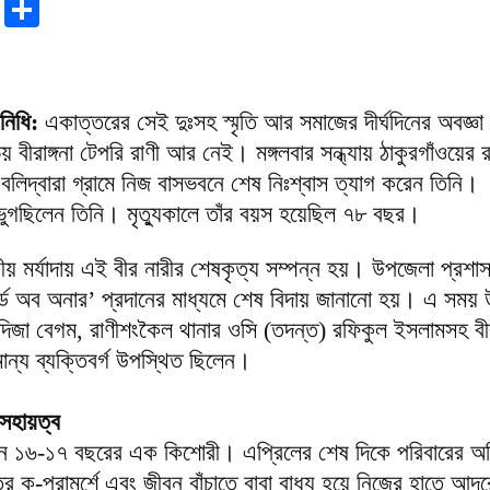
r
sApp
tter
Email
Share
নিধি​:
একাত্তরের সেই দুঃসহ স্মৃতি আর সমাজের দীর্ঘদিনের অবজ্ঞা 
বীরাঙ্গনা টেপরি রাণী আর নেই। মঙ্গলবার সন্ধ্যায় ঠাকুরগাঁওয়ের
র বলিদ্বারা গ্রামে নিজ বাসভবনে শেষ নিঃশ্বাস ত্যাগ করেন তিনি।
 ভুগছিলেন তিনি। মৃত্যুকালে তাঁর বয়স হয়েছিল ৭৮ বছর।
ষ্ট্রীয় মর্যাদায় এই বীর নারীর শেষকৃত্য সম্পন্ন হয়। উপজেলা প্রশ
গার্ড অব অনার’ প্রদানের মাধ্যমে শেষ বিদায় জানানো হয়। এ সময়
 খাদিজা বেগম, রাণীশংকৈল থানার ওসি (তদন্ত) রফিকুল ইসলামসহ ব
মান্য ব্যক্তিবর্গ উপস্থিত ছিলেন।
সহায়ত্ব
েন ১৬-১৭ বছরের এক কিশোরী। এপ্রিলের শেষ দিকে পরিবারের অস
তির কু-পরামর্শে এবং জীবন বাঁচাতে বাবা বাধ্য হয়ে নিজের হাতে আদ