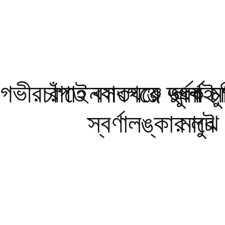
ভীর রাতে বসতঘরে দুর্ধর্ষ চ
চাঁপাইনবাবগঞ্জে জুলাই 
এক মা
স্বর্ণালঙ্কার লুট
মাঝে