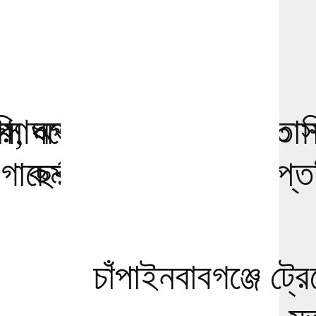
ুরি, নগদ অর্থ ও ৪ ভরি
গণঅভ্যুত্থান স্মরণে ৩০০ শিক
স ধরে ইউএনও শূন্য তিতাস
 গাছের চারা বিতরণ
কর্মকর্তা দিয়ে চলছে দাপ্ত
চাঁপাইনবাবগঞ্জে ট্র