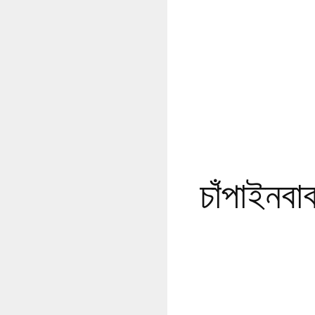
চাঁপাইনবা