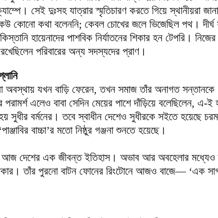
্যাম্পে। সেই দুঃসহ যাত্রার স্মৃতিচারণ করতে গিয়ে স্থানীয়রা জান
ে কেউ কোনো কথা বলেননি; কেবল চোখের জলে ভিজেছিল পথ। দীর্ঘ 
াকিস্তানি হায়েনাদের পাশবিক নির্যাতনের শিকার হন টেপরি। নিজের স
েখেছিলেন পরিবারের অন্য সদস্যদের প্রাণ।
্লানি
ত্বা অবস্থায় যখন বাড়ি ফেরেন, তখন সমাজ তাঁর অনাগত সন্তানকে 
র পরামর্শ এলেও বাবা সেদিন মেয়ের পাশে দাঁড়িয়ে বলেছিলেন, এ-ই
 হয় সুধীর বর্মনের। তবে স্বাধীন দেশেও সুধীরকে সইতে হয়েছে চর
ঞ্জাবির বাচ্চা’র মতো নিষ্ঠুর গঞ্জনা শুনতে হয়েছে।
্মন আজ দেশের এক জীবন্ত ইতিহাস। অভাব আর অবহেলার মধ্যেও ত
রাধিকার। তাঁর পুরনো বাটন ফোনের রিংটোনে আজও বাজে— ‘এক সা