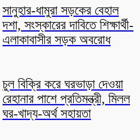
সানুহার-ধামুরা সড়কের বেহাল
দশা, সংস্কারের দাবিতে শিক্ষার্থী-
এলাকাবাসীর সড়ক অবরোধ
চুল বিক্রি করে ঘরভাড়া দেওয়া
রেহানার পাশে প্রতিমন্ত্রী, মিলল
ঘর-খাদ্য-অর্থ সহায়তা