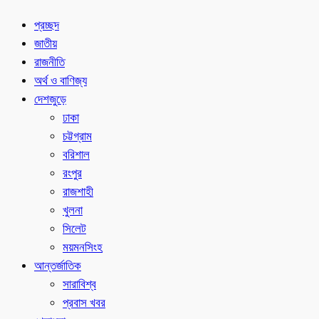
প্রচ্ছদ
জাতীয়
রাজনীতি
অর্থ ও বাণিজ্য
দেশজুড়ে
ঢাকা
চট্টগ্রাম
বরিশাল
রংপুর
রাজশাহী
খুলনা
সিলেট
ময়মনসিংহ
আন্তর্জাতিক
সারাবিশ্ব
প্রবাস খবর