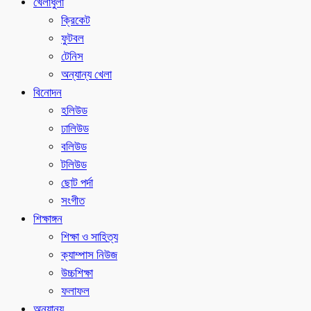
খেলাধুলা
ক্রিকেট
ফুটবল
টেনিস
অন্যান্য খেলা
বিনোদন
হলিউড
ঢালিউড
বলিউড
টলিউড
ছোট পর্দা
সংগীত
শিক্ষাঙ্গন
শিক্ষা ও সাহিত্য
ক্যাম্পাস নিউজ
উচ্চশিক্ষা
ফলাফল
অন্যান্য