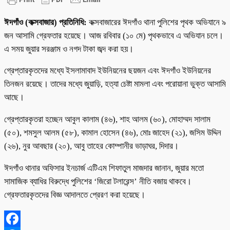
ঈদগাঁও (কক্সবাজার) প্রতিনিধি:
কক্সবাজারের ঈদগাঁও থানা পুলিশের পৃথক অভিযানে ৯
জন আসামি গ্রেফতার হয়েছে। আজ রবিবার (১০ মে) পৃথকভাবে এ অভিযান চলে।
এ সময় জুয়ার সরঞ্জাম ও নগদ টাকা জব্দ করা হয়।
গ্রেপ্তারকৃতদের মধ্যে ইসলামাবাদ ইউনিয়নের ছয়জন এবং ঈদগাঁও ইউনিয়নের
তিনজন রয়েছে। তাদের মধ্যে জুয়াড়ি, হত্যা চেষ্টা মামলা এবং পরোয়ানা ভুক্ত আসামি
আছে।
গ্রেপ্তারকৃতরা হচ্ছেন আবুল কালাম (৪৬), শাহ আলম (৬০), মোহাম্মদ সালাম
(৫০), শমসুল আলম (৫৮), কামাল হোসেন (৪৬), মোঃ জাহেদ (২১), জসিম উদ্দিন
(২৬), নুর আবছার (২০), আবু তাহের কোম্পানীর ভাড়াঘর, দিদার।
ঈদগাঁও থানার অফিসার ইনচার্জ এটিএম শিফাতুল মাজদার জানান, জুয়ার মতো
সামাজিক ব্যাধির বিরুদ্ধে পুলিশের ‘জিরো টলারেন্স’ নীতি বজায় থাকবে।
গ্রেফতারকৃতদের বিজ্ঞ আদালতে প্রেরণ করা হয়েছে।