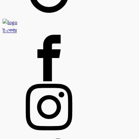
ই-পেপার