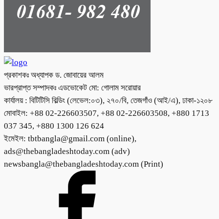
প্রকাশকঃ অধ্যাপক ড. জোবায়ের আলম
ভারপ্রাপ্ত সম্পাদকঃ এডভোকেট মো: গোলাম সরোয়ার
কার্যালয় : বিটিটিসি বিল্ডিং (লেভেল:০৩), ২৭০/বি, তেজগাঁও (আই/এ), ঢাকা-১২০৮
মোবাইল: +88 02-226603507, +88 02-226603508, +880 1713
037 345, +880 1300 126 624
ইমেইল: tbtbangla@gmail.com (online),
ads@thebangladeshtoday.com (adv)
newsbangla@thebangladeshtoday.com (Print)