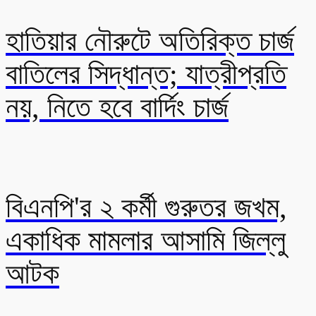
হাতিয়ার নৌরুটে অতিরিক্ত চার্জ
বাতিলের সিদ্ধান্ত; যাত্রীপ্রতি
নয়, নিতে হবে বার্দিং চার্জ
বিএনপি'র ২ কর্মী গুরুতর জখম,
একাধিক মামলার আসামি জিল্লু
আটক