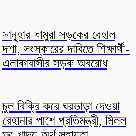
সানুহার-ধামুরা সড়কের বেহাল
দশা, সংস্কারের দাবিতে শিক্ষার্থী-
এলাকাবাসীর সড়ক অবরোধ
চুল বিক্রি করে ঘরভাড়া দেওয়া
রেহানার পাশে প্রতিমন্ত্রী, মিলল
ঘর-খাদ্য-অর্থ সহায়তা