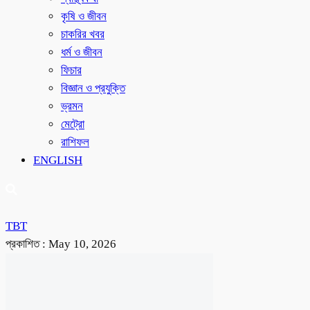
কৃষি ও জীবন
চাকরির খবর
ধর্ম ও জীবন
ফিচার
বিজ্ঞান ও প্রযুক্তি
ভ্রমন
মেট্রো
রাশিফল
ENGLISH
TBT
প্রকাশিত :
May 10, 2026