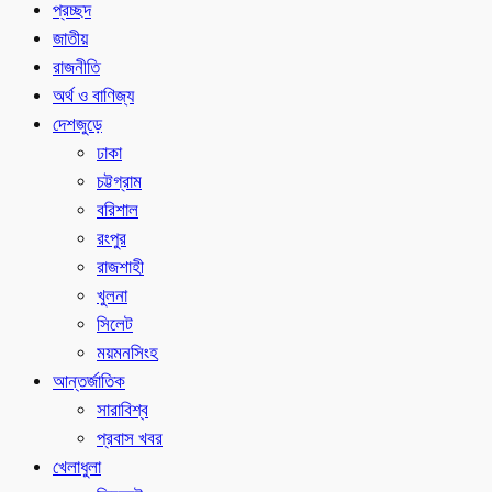
প্রচ্ছদ
জাতীয়
রাজনীতি
অর্থ ও বাণিজ্য
দেশজুড়ে
ঢাকা
চট্টগ্রাম
বরিশাল
রংপুর
রাজশাহী
খুলনা
সিলেট
ময়মনসিংহ
আন্তর্জাতিক
সারাবিশ্ব
প্রবাস খবর
খেলাধুলা