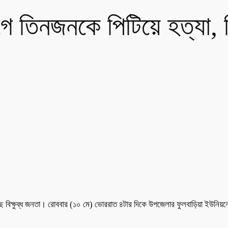
োগে তিনজনকে পিটিয়ে হত্য
রেছে বিক্ষুব্ধ জনতা। রোববার (১০ মে) ভোররাত ৪টার দিকে উপজেলার ফুলবাড়িয়া ইউনি