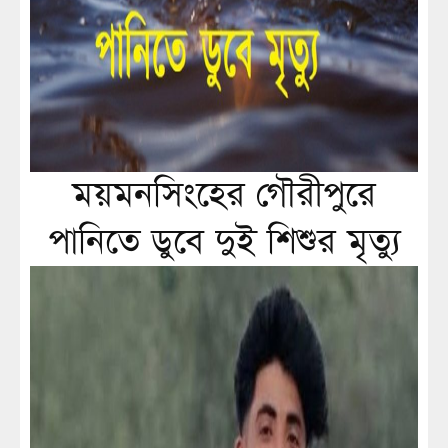
ময়মনসিংহের গৌরীপুরে
পানিতে ডুবে দুই শিশুর মৃত্যু