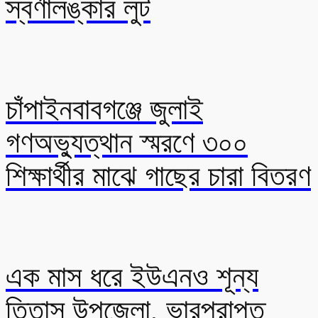
স্বর্ণালঙ্কার লুট
চাঁপাইনবাবগঞ্জে জুলাই
গণঅভ্যুত্থান স্মরণে ৩০০
শিক্ষার্থীর মাঝে গাছের চারা বিতরণ
এক মাস ধরে ইউএনও শূন্য
তিতাস উপজেলা, ভারপ্রাপ্ত