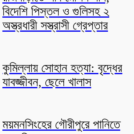
বিদেশি পিস্তল ও গুলিসহ ২
অস্ত্রধারী সস্ত্রাসী গ্রেপ্তার
কুমিল্লায় সোহান হত্যা: বৃদ্ধের
যাবজ্জীবন, ছেলে খালাস
ময়মনসিংহের গৌরীপুরে পানিতে