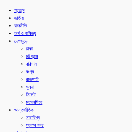
প্রচ্ছদ
জাতীয়
রাজনীতি
অর্থ ও বাণিজ্য
দেশজুড়ে
ঢাকা
চট্টগ্রাম
বরিশাল
রংপুর
রাজশাহী
খুলনা
সিলেট
ময়মনসিংহ
আন্তর্জাতিক
সারাবিশ্ব
প্রবাস খবর