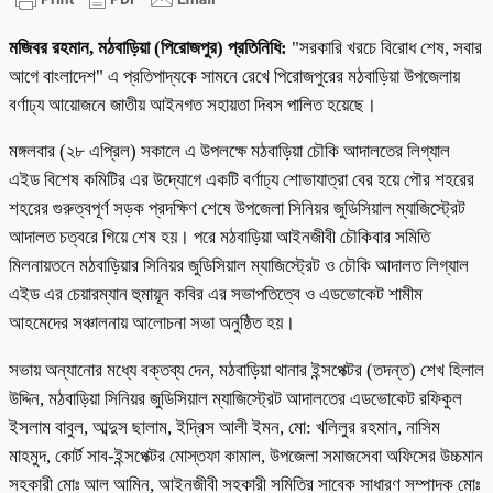
মজিবর রহমান, মঠবাড়িয়া (পিরোজপুর) প্রতিনিধি:
"সরকারি খরচে বিরোধ শেষ, সবার
আগে বাংলাদেশ" এ প্রতিপাদ্যকে সামনে রেখে পিরোজপুরের মঠবাড়িয়া উপজেলায়
বর্ণাঢ্য আয়োজনে জাতীয় আইনগত সহায়তা দিবস পালিত হয়েছে।
মঙ্গলবার (২৮ এপ্রিল) সকালে এ উপলক্ষে মঠবাড়িয়া চৌকি আদালতের লিগ্যাল
এইড বিশেষ কমিটির এর উদ্যোগে একটি বর্ণাঢ্য শোভাযাত্রা বের হয়ে পৌর শহরের
শহরের গুরুত্বপূর্ণ সড়ক প্রদক্ষিণ শেষে উপজেলা সিনিয়র জুডিসিয়াল ম্যাজিস্ট্রেট
আদালত চত্বরে গিয়ে শেষ হয়। পরে মঠবাড়িয়া আইনজীবী চৌকিবার সমিতি
মিলনায়তনে মঠবাড়িয়ার সিনিয়র জুডিসিয়াল ম্যাজিস্ট্রেট ও চৌকি আদালত লিগ্যাল
এইড এর চেয়ারম্যান হুমায়ূন কবির এর সভাপতিত্বে ও এডভোকেট শামীম
আহমেদের সঞ্চালনায় আলোচনা সভা অনুষ্ঠিত হয়।
সভায় অন্যানোর মধ্যে বক্তব্য দেন, মঠবাড়িয়া থানার ইন্সপেক্টর (তদন্ত) শেখ হিলাল
উদ্দিন, মঠবাড়িয়া সিনিয়র জুডিসিয়াল ম্যাজিস্ট্রেট আদালতের এডভোকেট রফিকুল
ইসলাম বাবুল, আব্দুস ছালাম, ইদ্রিস আলী ইমন, মো: খলিলুর রহমান, নাসিম
মাহমুদ, কোর্ট সাব-ইন্সপেক্টর মোস্তফা কামাল, উপজেলা সমাজসেবা অফিসের উচ্চমান
সহকারী মোঃ আল আমিন, আইনজীবী সহকারী সমিতির সাবেক সাধারণ সম্পাদক মোঃ