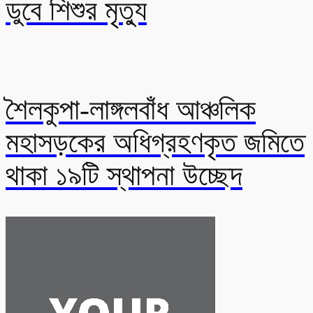
ডুবে শিশুর মৃত্যু
শৈলকুপা-লাঙ্গলবাঁধ আঞ্চলিক
মহাসড়কের অধিগ্রহণকৃত জমিতে
থাকা ১৯টি স্থাপনা উচ্ছেদ