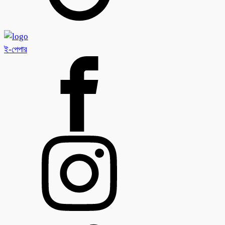
ই-পেপার