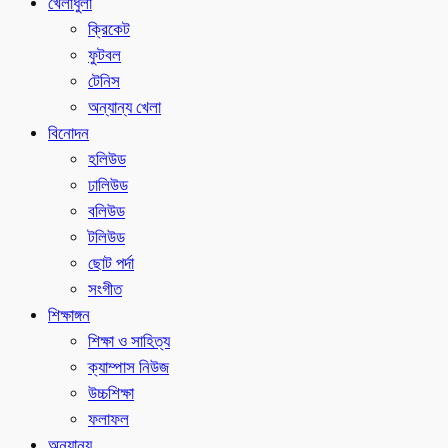
খেলাধুলা
ক্রিকেট
ফুটবল
টেনিস
অন্যান্য খেলা
বিনোদন
হলিউড
ঢালিউড
বলিউড
টলিউড
ছোট পর্দা
সংগীত
শিক্ষাঙ্গন
শিক্ষা ও সাহিত্য
ক্যাম্পাস নিউজ
উচ্চশিক্ষা
ফলাফল
অন্যান্য