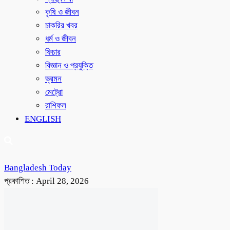
কৃষি ও জীবন
চাকরির খবর
ধর্ম ও জীবন
ফিচার
বিজ্ঞান ও প্রযুক্তি
ভ্রমন
মেট্রো
রাশিফল
ENGLISH
Bangladesh Today
প্রকাশিত :
April 28, 2026