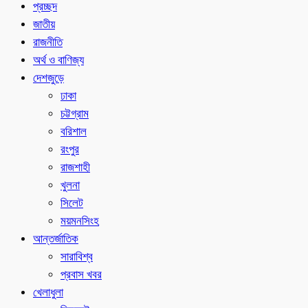
প্রচ্ছদ
জাতীয়
রাজনীতি
অর্থ ও বাণিজ্য
দেশজুড়ে
ঢাকা
চট্টগ্রাম
বরিশাল
রংপুর
রাজশাহী
খুলনা
সিলেট
ময়মনসিংহ
আন্তর্জাতিক
সারাবিশ্ব
প্রবাস খবর
খেলাধুলা