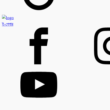
ই-পেপার