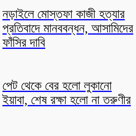
নড়াইলে মোস্তফা কাজী হত্যার
প্রতিবাদে মানববন্ধন, আসামিদের
ফাঁসির দাবি
পেট থেকে বের হলো লুকানো
ইয়াবা, শেষ রক্ষা হলো না তরুণীর