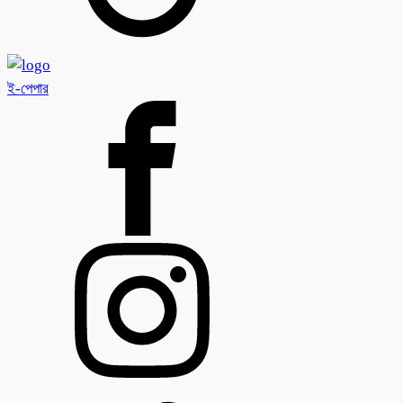
ই-পেপার