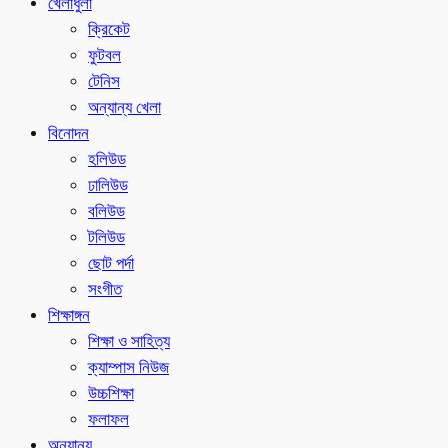
খেলাধুলা
ক্রিকেট
ফুটবল
টেনিস
অন্যান্য খেলা
বিনোদন
হলিউড
ঢালিউড
বলিউড
টলিউড
ছোট পর্দা
সংগীত
শিক্ষাঙ্গন
শিক্ষা ও সাহিত্য
ক্যাম্পাস নিউজ
উচ্চশিক্ষা
ফলাফল
অন্যান্য