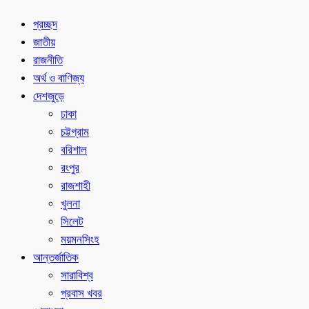
প্রচ্ছদ
জাতীয়
রাজনীতি
অর্থ ও বাণিজ্য
দেশজুড়ে
ঢাকা
চট্টগ্রাম
বরিশাল
রংপুর
রাজশাহী
খুলনা
সিলেট
ময়মনসিংহ
আন্তর্জাতিক
সারাবিশ্ব
প্রবাস খবর