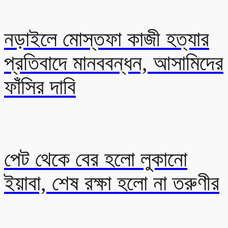
নড়াইলে মোস্তফা কাজী হত্যার
প্রতিবাদে মানববন্ধন, আসামিদের
ফাঁসির দাবি
পেট থেকে বের হলো লুকানো
ইয়াবা, শেষ রক্ষা হলো না তরুণীর