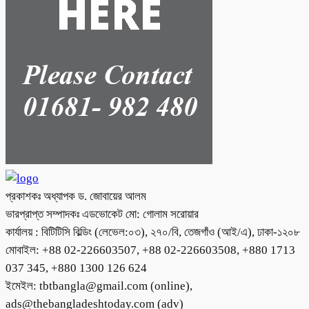
প্রকাশকঃ অধ্যাপক ড. জোবায়ের আলম
ভারপ্রাপ্ত সম্পাদকঃ এডভোকেট মো: গোলাম সরোয়ার
কার্যালয় : বিটিটিসি বিল্ডিং (লেভেল:০৩), ২৭০/বি, তেজগাঁও (আই/এ), ঢাকা-১২০৮
মোবাইল: +88 02-226603507, +88 02-226603508, +880 1713
037 345, +880 1300 126 624
ইমেইল: tbtbangla@gmail.com (online),
ads@thebangladeshtoday.com (adv)