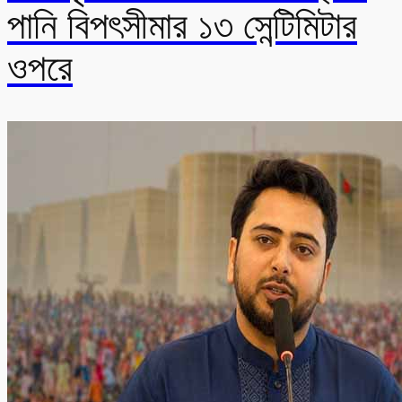
পানি বিপৎসীমার ১৩ সেন্টিমিটার
ওপরে