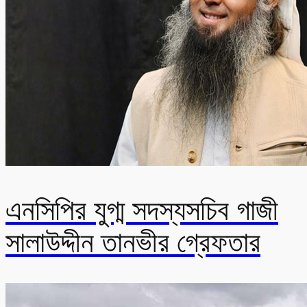
এনসিপির যুগ্ম সদস্যসচিব গাজী
সালাউদ্দীন তানভীর গ্রেফতার