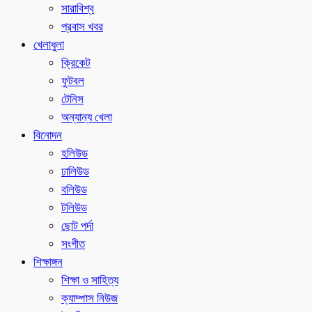
সারাবিশ্ব
প্রবাস খবর
খেলাধুলা
ক্রিকেট
ফুটবল
টেনিস
অন্যান্য খেলা
বিনোদন
হলিউড
ঢালিউড
বলিউড
টলিউড
ছোট পর্দা
সংগীত
শিক্ষাঙ্গন
শিক্ষা ও সাহিত্য
ক্যাম্পাস নিউজ