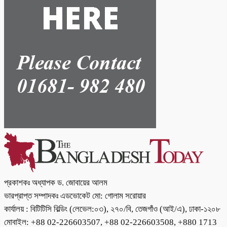
প্রকাশকঃ অধ্যাপক ড. জোবায়ের আলম
ভারপ্রাপ্ত সম্পাদকঃ এডভোকেট মো: গোলাম সরোয়ার
কার্যালয় : বিটিটিসি বিল্ডিং (লেভেল:০৩), ২৭০/বি, তেজগাঁও (আই/এ), ঢাকা-১২০৮
মোবাইল: +88 02-226603507, +88 02-226603508, +880 1713