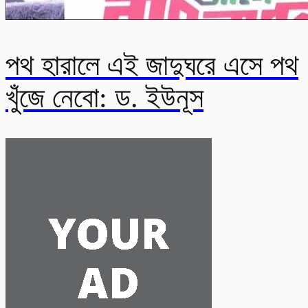
পথ হারালে এই জাদুঘরে এসে পথ
খুঁজে নেবো: ড. ইউনূস