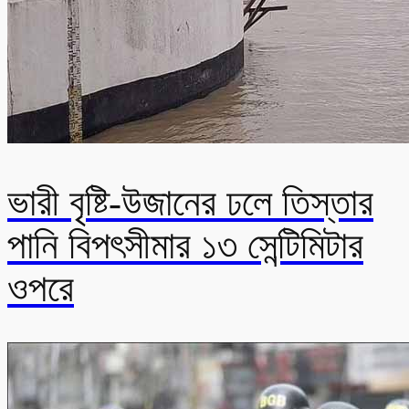
ভারী বৃষ্টি-উজানের ঢলে তিস্তার
পানি বিপৎসীমার ১৩ সেন্টিমিটার
ওপরে