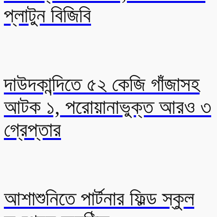
প্লাটুন বিজিবি
দাউদকান্দিতে ৫২ কেজি গাঁজাসহ
আটক ১, পরোয়ানাভুক্ত আরও ৩
গ্রেপ্তার
আশাশুনিতে পার্টনার ফিল্ড স্কুল