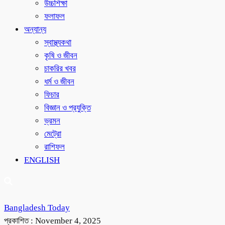
উচ্চশিক্ষা
ফলাফল
অন্যান্য
স্বাস্থ্যকথা
কৃষি ও জীবন
চাকরির খবর
ধর্ম ও জীবন
ফিচার
বিজ্ঞান ও প্রযুক্তি
ভ্রমন
মেট্রো
রাশিফল
ENGLISH
Bangladesh Today
প্রকাশিত :
November 4, 2025