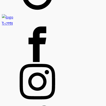
ই-পেপার