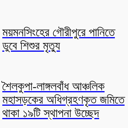
ময়মনসিংহের গৌরীপুরে পানিতে
ডুবে শিশুর মৃত্যু
শৈলকুপা-লাঙ্গলবাঁধ আঞ্চলিক
মহাসড়কের অধিগ্রহণকৃত জমিতে
থাকা ১৯টি স্থাপনা উচ্ছেদ