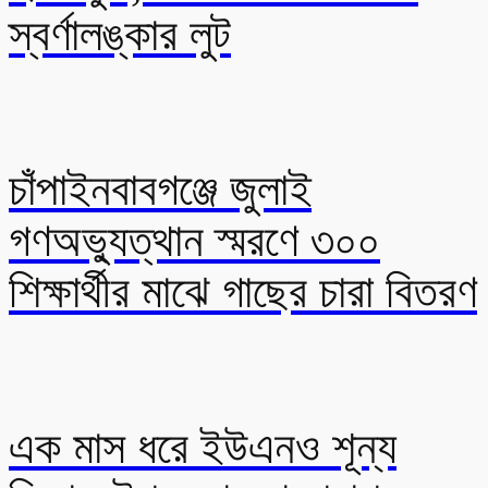
স্বর্ণালঙ্কার লুট
চাঁপাইনবাবগঞ্জে জুলাই
গণঅভ্যুত্থান স্মরণে ৩০০
শিক্ষার্থীর মাঝে গাছের চারা বিতরণ
এক মাস ধরে ইউএনও শূন্য