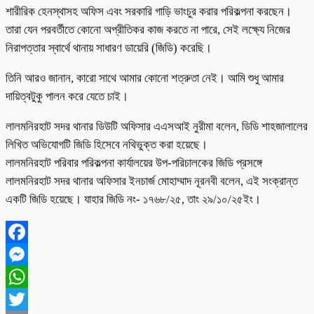
শারীরিক হেনস্থাসহ অফিস এবং সরকারি গাড়ি ভাংচুর করার পরিকল্পনা করছেন।
তারা যেন পরবর্তীতে কোনো অপ্রীতিকর কাজ করতে না পারে, সেই লক্ষ্যে নিজের
নিরাপত্তার স্বার্থে থানায় সাধারণ ডায়েরি (জিডি) করেছি।
তিনি আরও জানান, কারো সাথে আমার কোনো শত্রুতা নেই। আমি শুধু আমার
দায়িত্বটুকু পালন করে যেতে চাই।
লালমনিরহাট সদর থানার ডিউটি অফিসার এএসআই নুরীমা বলেন, ডিডি শাহজালালের
লিখিত অভিযোগটি জিডি হিসেবে নথিভুক্ত করা হয়েছে।
লালমনিরহাট পরিবার পরিকল্পনা কার্যালয়ের উপ-পরিচালকের জিডি প্রসঙ্গে
লালমনিরহাট সদর থানার অফিসার ইনচার্জ মোহাম্মাদ নূরনবী বলেন, এই সংক্রান্ত
একটি জিডি হয়েছে। যাহার জিডি নং- ১৭৬৮/২৫, তাং ২৯/১০/২৫ইং।
Facebook
Messenger
WhatsApp