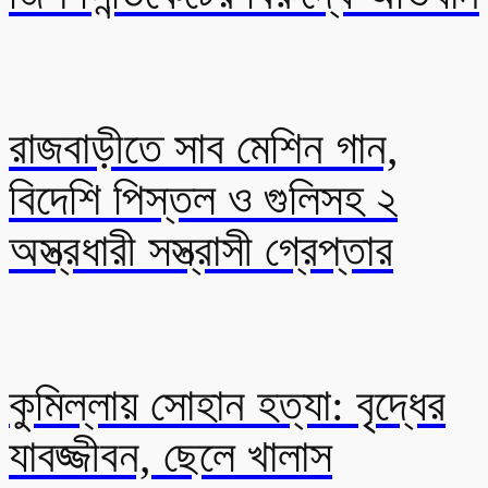
রাজবাড়ীতে সাব মেশিন গান,
বিদেশি পিস্তল ও গুলিসহ ২
অস্ত্রধারী সস্ত্রাসী গ্রেপ্তার
কুমিল্লায় সোহান হত্যা: বৃদ্ধের
যাবজ্জীবন, ছেলে খালাস