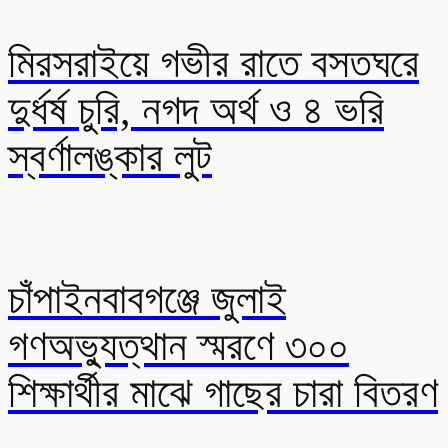
মিরসরাইয়ে গভীর রাতে বসতঘরে
দুর্ধর্ষ চুরি, নগদ অর্থ ও ৪ ভরি
স্বর্ণালঙ্কার লুট
চাঁপাইনবাবগঞ্জে জুলাই
গণঅভ্যুত্থান স্মরণে ৩০০
শিক্ষার্থীর মাঝে গাছের চারা বিতরণ