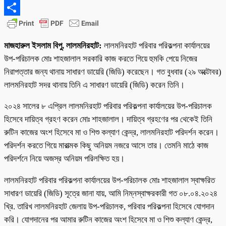
Email
Share
মাজহারুল ইসলাম বিপু, লালমনিরহাট:
লালমনিরহাট পরিবার পরিকল্পনা কার্যালয়ের
উপ-পরিচালক মোঃ শাহজালাল সরকারি কাজ করতে গিয়ে হুমকি পেয়ে নিজের
নিরাপত্তার জন্য থানায় সাধারণ ডায়েরি (জিডি) করেছেন। গত বুধবার (২৯ অক্টোবর)
লালমনিরহাট সদর থানায় তিনি এ সাধারণ ডায়েরি (জিডি) করেন তিনি।
২০২৪ সালের ৮ এপ্রিল লালমনিরহাট পরিবার পরিকল্পনা কার্যালয়ের উপ-পরিচালক
হিসেবে দায়িত্ব গ্রহণ করেন মোঃ শাহজালাল। দায়িত্ব গ্রহণের পর থেকেই তিনি
রুটিন কাজের অংশ হিসেবে মা ও শিশু কল্যাণ কেন্দ্র, লালমনিরহাট পরিদর্শন করেন।
পরিদর্শন করতে গিয়ে মারাত্মক কিছু অনিয়ম নজরে আসে তার। তেমনি মাঠে কাজ
পরিদর্শনে নিয়ে অজস্র অনিয়ম পরিলক্ষিত হয়।
লালমনিরহাট পরিবার পরিকল্পনা কার্যালয়ের উপ-পরিচালক মোঃ শাহজালাল স্বাক্ষরিত
সাধারণ ডায়েরি (জিডি) সূত্রে জানা যায়, আমি নিম্নস্বাক্ষরকারী গত ০৮.০৪.২০২৪
খ্রি. তারিখ লালমনিরহাট জেলায় উপ-পরিচালক, পরিবার পরিকল্পনা হিসেবে যোগদান
করি। যোগদানের পর আমার রুটিন কাজের অংশ হিসেবে মা ও শিশু কল্যাণ কেন্দ্র,