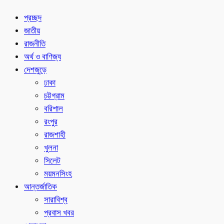
প্রচ্ছদ
জাতীয়
রাজনীতি
অর্থ ও বাণিজ্য
দেশজুড়ে
ঢাকা
চট্টগ্রাম
বরিশাল
রংপুর
রাজশাহী
খুলনা
সিলেট
ময়মনসিংহ
আন্তর্জাতিক
সারাবিশ্ব
প্রবাস খবর