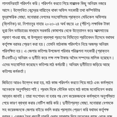
লালমনিরহাট পরিদর্শন করি। পরিদর্শন করতে গিয়ে মারাত্মক কিছু অনিয়ম নজরে
আসে। উল্লেখিত কেন্দ্রের দায়িত্বে থাকা অফিস সহকারী তথা কম্পিউটার
মুদ্রাক্ষরিক মোছা. মনোয়ারা বেগমের সহযোগিতায় প্রাক্তন মেডিকেল অফিসার
(ক্লিনিক) ডা. নিশাতনুর নাহার ২০২৩-২৪ অর্থ বছরে ২৫ (পঁচিশ) লক্ষাধিক টাকা
ভুয়া বিল ভাউচারের মাধ্যমে সরকারি কোষাগার থেকে উত্তোলন করে আত্মসাতের
প্রমাণ পাওয়া যায়, যা উপযুক্ত ব্যবস্থা গ্রহণের নিমিত্তে প্রতিবেদন হিসেবে যথাযথ
কর্তৃপক্ষ বরাবর প্রেরণ করা হয়। তেমনি মাঠকাজ পরিদর্শনে নিয়ে অজস্র অনিয়ম
পরিলক্ষিত হয়। এ জেলার কতিপয় উপজেলা পরিবার পরিকল্পনা সহকারী (প্রাক্তন
টিএফটিএ) অনিয়ম ও দুর্নীতি করে লক্ষ লক্ষ টাকার অবৈধ সম্পদের মালিক হয়েছেন।
এদের সহযোগিতা করেছেন কতিপয় মাঠ কর্মচারী। অনিয়ম দুর্নীতিতে জড়িয়ে আছে
কতিপয় কর্মকর্তা।
জিডিতে আরও উল্লেখ করা হয়, মাঠ কাজ পরিদর্শন করতে গিয়ে মাঠে এবং কর্মস্থলে
অনেককে অনুপস্থিত পাই। প্রথম দিকে মৌখিক ভাবে মাঠ কাজে মনোনিবেশ করার
আহ্বান জানাই। তারা সংশোধন না হবার পর বেশ কয়েকজনকে কর্মস্থলে অনুপস্থিত
পেয়ে কারণ ব্যাখ্যা করার নোটিশ জারি করি। দুর্নীতিগ্রস্ত মোছা. মনোয়ারা বেগমকে
সহ কয়েকজনকে জেলার বাইরে বদলি করার প্রস্তাব প্রেরণ করি যথাযথ কর্তৃপক্ষ
বরাবর। একজন নৈশ প্রহরী চাকরি দেবার আশ্বাস দিয়ে অনেকের কাছে থেকে লক্ষ