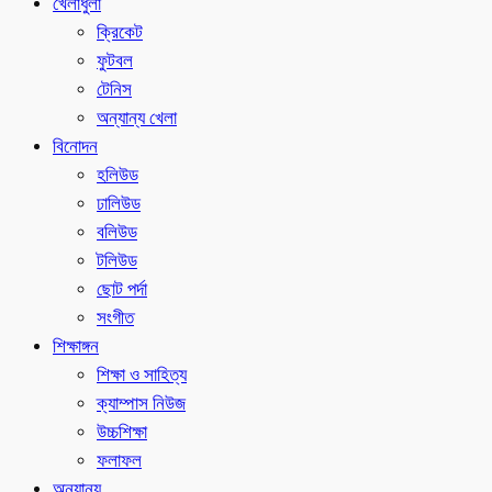
খেলাধুলা
ক্রিকেট
ফুটবল
টেনিস
অন্যান্য খেলা
বিনোদন
হলিউড
ঢালিউড
বলিউড
টলিউড
ছোট পর্দা
সংগীত
শিক্ষাঙ্গন
শিক্ষা ও সাহিত্য
ক্যাম্পাস নিউজ
উচ্চশিক্ষা
ফলাফল
অন্যান্য