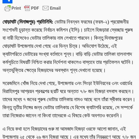
Share
ঘোড়াঘাট (দিনাজপুর) প্রতিনিধি:
ভোটার নিবন্ধন ফরমের (ফরম-২) প্রয়োজনীয়
সংশোধনী চূড়ান্ত করেছে নির্বাচন কমিশন (ইসি)। চাইলে হিজড়ারা স্বেচ্ছায় পুরুষ
বা নারী হিসেবেও ভোটার তালিকায় নাম লেখাতে পারবেন। কিন্তু দিনাজপুরের
ঘোড়াঘাট উপজেলায় দেখা গেছে এর ভিন্ন চিত্র। অভিযোগ উঠেছে, এই
ক্যাটাগরিতে ভোটারের সংখ্যা বর্তমানে শূন্য। বাড়ি বাড়ি ভোটার তালিকা হালনাগাদ
কর্মসূচিতে বিষয়টি নিশ্চিত করার নির্দেশনা থাকলেও বাস্তবে তার প্রতিফলন ঘটেনি।
অন্তর্ভুক্তির ক্ষেত্রে হিজড়াদের অবস্থান শূন্য দেখানো হয়েছে।
সরেজমিনে খোঁজ নিয়ে দেখা গেছে, উপজেলার ৩নং সিংড়া ইউনিয়নের ৩নং ওয়ার্ডের
বিরাহিমপুর আশ্রয়ন প্রকল্পের ছয়টি ঘরে অন্তত ৭/৮ জন হিজড়া বসবাস করছেন।
তাদের মধ্যে ৭ জনের পুরুষ ভোটার তালিকায় নামও আছে বলে তাঁরা স্বীকার করেন।
কিন্তু তৃতীয় লিঙ্গের জন্য ভোটার তালিকায় যে বিশেষ ক্যাটাগরি রয়েছে, সে সম্পর্কে
তারা নিজেরাও জানেন না কিংবা তাদেরকে এ বিষয়ে কেউ অবগতও করেননি।
এ নিয়ে কথা হলে হিজড়াদের গুরু মা আমজাদ হিজড়া ওরফে আলো জানান, এই
উপজেলায় ২৫ থেকে ২৬ জন হিজরা আছে। এর মধ্যে তাঁর নিয়ন্ত্রণে আছে ৭/৮ জন