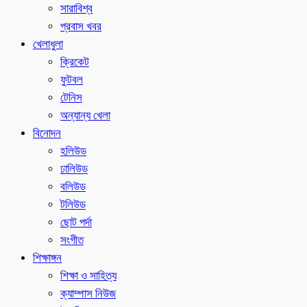
সারাবিশ্ব
প্রবাস খবর
খেলাধুলা
ক্রিকেট
ফুটবল
টেনিস
অন্যান্য খেলা
বিনোদন
হলিউড
ঢালিউড
বলিউড
টলিউড
ছোট পর্দা
সংগীত
শিক্ষাঙ্গন
শিক্ষা ও সাহিত্য
ক্যাম্পাস নিউজ