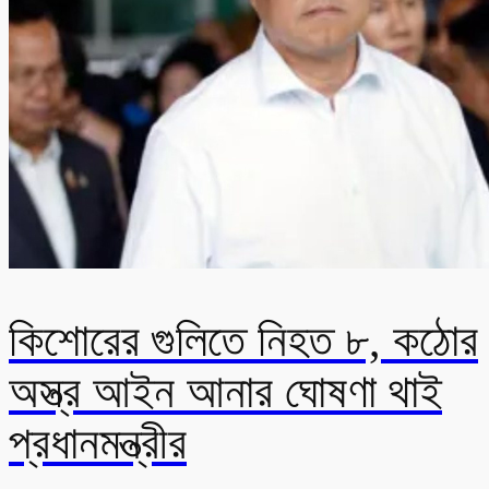
কিশোরের গুলিতে নিহত ৮, কঠোর
অস্ত্র আইন আনার ঘোষণা থাই
প্রধানমন্ত্রীর