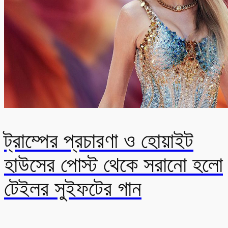
ট্রাম্পের প্রচারণা ও হোয়াইট
হাউসের পোস্ট থেকে সরানো হলো
টেইলর সুইফটের গান