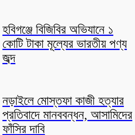
হবিগঞ্জে বিজিবির অভিযানে ১
কোটি টাকা মূল্যের ভারতীয় পণ্য
জব্দ
নড়াইলে মোস্তফা কাজী হত্যার
প্রতিবাদে মানববন্ধন, আসামিদের
ফাঁসির দাবি