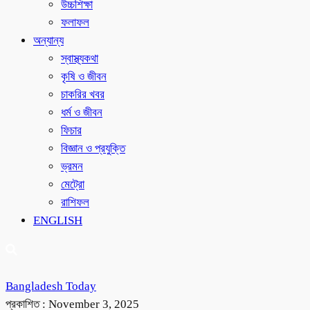
উচ্চশিক্ষা
ফলাফল
অন্যান্য
স্বাস্থ্যকথা
কৃষি ও জীবন
চাকরির খবর
ধর্ম ও জীবন
ফিচার
বিজ্ঞান ও প্রযুক্তি
ভ্রমন
মেট্রো
রাশিফল
ENGLISH
Bangladesh Today
প্রকাশিত :
November 3, 2025