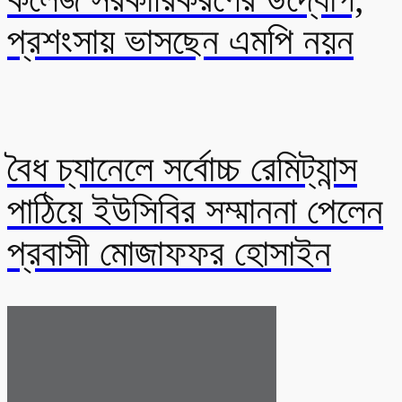
প্রশংসায় ভাসছেন এমপি নয়ন
বৈধ চ্যানেলে সর্বোচ্চ রেমিট্যান্স
পাঠিয়ে ইউসিবির সম্মাননা পেলেন
প্রবাসী মোজাফফর হোসাইন