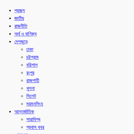
প্রচ্ছদ
জাতীয়
রাজনীতি
অর্থ ও বাণিজ্য
দেশজুড়ে
ঢাকা
চট্টগ্রাম
বরিশাল
রংপুর
রাজশাহী
খুলনা
সিলেট
ময়মনসিংহ
আন্তর্জাতিক
সারাবিশ্ব
প্রবাস খবর