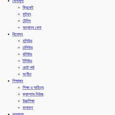
খেলাধুলা
ক্রিকেট
ফুটবল
টেনিস
অন্যান্য খেলা
বিনোদন
হলিউড
ঢালিউড
বলিউড
টলিউড
ছোট পর্দা
সংগীত
শিক্ষাঙ্গন
শিক্ষা ও সাহিত্য
ক্যাম্পাস নিউজ
উচ্চশিক্ষা
ফলাফল
অন্যান্য