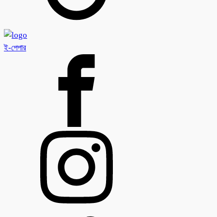
ই-পেপার