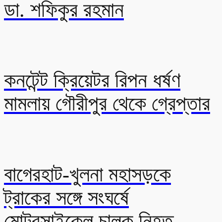
ডা. শফিকুর রহমান
কনটেন্ট ক্রিয়েটর রিপন ধর্ষণ
মামলায় গৌরীপুর থেকে গ্রেপ্তার
বাগেরহাট-খুলনা মহাসড়কে
ট্রাকের সঙ্গে সংঘর্ষে
মোটরসাইকেল চালক নিহত