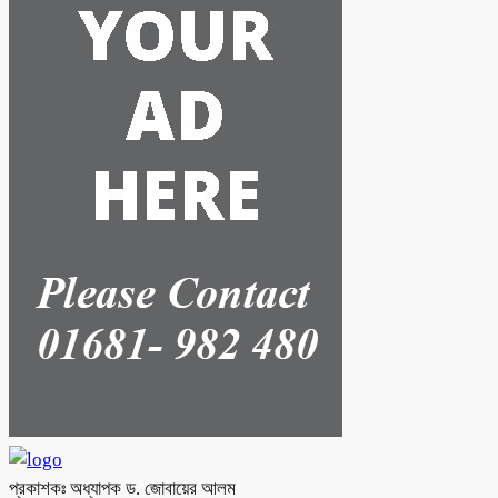
প্রকাশকঃ অধ্যাপক ড. জোবায়ের আলম