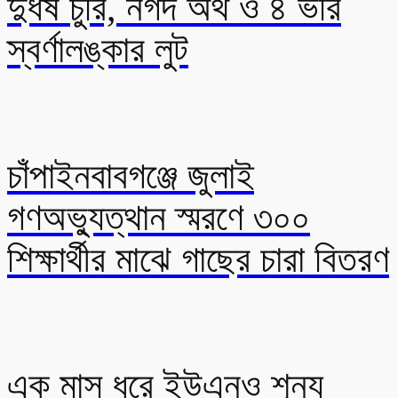
দুর্ধর্ষ চুরি, নগদ অর্থ ও ৪ ভরি
স্বর্ণালঙ্কার লুট
চাঁপাইনবাবগঞ্জে জুলাই
গণঅভ্যুত্থান স্মরণে ৩০০
শিক্ষার্থীর মাঝে গাছের চারা বিতরণ
এক মাস ধরে ইউএনও শূন্য