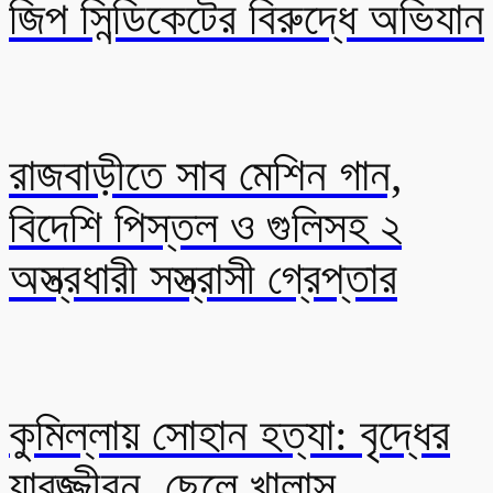
জিপ সিন্ডিকেটের বিরুদ্ধে অভিযান
রাজবাড়ীতে সাব মেশিন গান,
বিদেশি পিস্তল ও গুলিসহ ২
অস্ত্রধারী সস্ত্রাসী গ্রেপ্তার
কুমিল্লায় সোহান হত্যা: বৃদ্ধের
যাবজ্জীবন, ছেলে খালাস