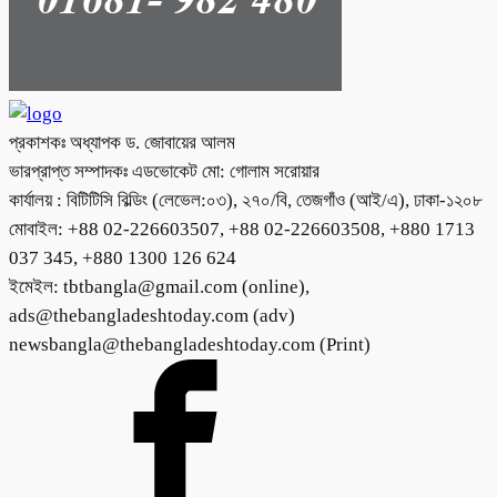
প্রকাশকঃ অধ্যাপক ড. জোবায়ের আলম
ভারপ্রাপ্ত সম্পাদকঃ এডভোকেট মো: গোলাম সরোয়ার
কার্যালয় : বিটিটিসি বিল্ডিং (লেভেল:০৩), ২৭০/বি, তেজগাঁও (আই/এ), ঢাকা-১২০৮
মোবাইল: +88 02-226603507, +88 02-226603508, +880 1713
037 345, +880 1300 126 624
ইমেইল: tbtbangla@gmail.com (online),
ads@thebangladeshtoday.com (adv)
newsbangla@thebangladeshtoday.com (Print)