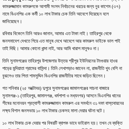
কামরুজ্জামান কামরুলকে আগামী সংসদ নির্বাচনের খরচের জন্য নুর কাশেম (৩৭)
নামে বিএনপির এক কর্মী ১০ লাখ টাকার চেক তিনি আবেগে দিয়েছেন বলে
জানিয়েছেন।
রবিবার বিকেলে তিনি আরও জানান, আমার এত টাকা নাই। তাহিরপুর থেকে
জনসমাবেশ দেখতে গিয়ে এত মানুষ দেখে আবেগে আর কামরুল ভাইকে ভাল পাই
তাই দিছি। আমার কোনো ধান্দা নাই, আর আমি খারাপ মানুষও না।
তিনি সুনামগঞ্জের তাহিরপুর উপজেলার উত্তর শ্রীপুর ইউনিয়নের টাংগুয়ার হাওর
পাড়ের মন্দিয়াতা গ্রামের বাসিন্দা। তিনি লেখাপড়াও জানেন না, রাজনীতি খুব বেশি না
বুঝলেও তার পিতা শামসুদ্দিন বিএনপির রাজনীতির সাথে জড়িত ছিলেন।
গত শনিবার (২৫ অক্টোবর) দুপুরে সুনামগঞ্জের জামালগঞ্জের সাচনা বাজারে
সুনামগঞ্জ-১ (তাহিরপুর, জামালগঞ্জ, ধর্মপাশা ও মধ্যনগর) আসনে বিএনপির ধানের
শীষের মনোনয়ন প্রত্যাশী কামরুজ্জামান কামরুল এর সমর্থনে ৩১ দফা বাস্তবায়নের
লক্ষ্য বিশাল জনসভায় ১০ লাখ টাকার চেকসহ মালা দেয়ার ঘটনা ঘটে।
১০ লাখ টাকার চেক দেয়ার পর বিষয়টি ব্যাপক ভাবে ভাইরাল হয়। তখন যে ব্যক্তি