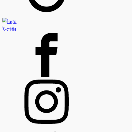
ই-পেপার