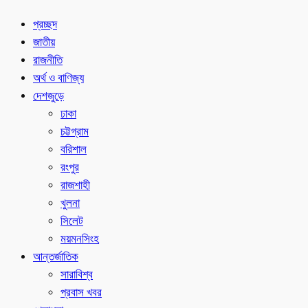
প্রচ্ছদ
জাতীয়
রাজনীতি
অর্থ ও বাণিজ্য
দেশজুড়ে
ঢাকা
চট্টগ্রাম
বরিশাল
রংপুর
রাজশাহী
খুলনা
সিলেট
ময়মনসিংহ
আন্তর্জাতিক
সারাবিশ্ব
প্রবাস খবর