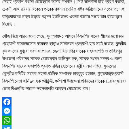
সেটাই প্রকাশ করতে চেয়েছিলো আমার বিশ্বাস। সেই ভালবাসা টাই গ্রহণ করবো,
চেকটি আজ রবিবার বিকেলে তারেক রহমান ঘোষিত রাষ্ট্র কাঠামো মেরামতের ৩১ দফা
বাস্তবায়নের লক্ষ্য উত্তর বড়দল ইউনিয়নের একতা বাজারে সভায় তার হাতে তুলে
দিয়েছি।
খোঁজ নিয়ে আরও জানা গেছে, সুনামগঞ্জ-১ আসনে বিএনপির ধানের শীষের মনোনয়ন
প্রত্যাশী কামরুজ্জামান কামরুল ছাড়াও মনোনয়ন প্রত্যাশী হয়ে মাঠে রয়েছে কেন্দ্রীয়
কৃষকদলের যুগ্ম সাধারণ সম্পাদক, জেলা বিএনপির সাবেক সহসভাপতি ও তাহিরপুর
উপজেলা পরিষদের সাবেক চেয়ারম্যান আনিসুল হক, সাবেক সংসদ সদস্য ও জেলা
বিএনপির সাবেক সভাপতি প্রয়াত নজির হোসেনের স্ত্রী সালমা নজির, যুবদলের
কেন্দ্রীয় কমিটির সাবেক সহসাংগঠনিক সম্পাদক মাহবুবুর রহমান, যুক্তরাজ্যপ্রবাসী
বিএনপি নেতা হামিদুল হক আফিন্দী, ধর্মপাশা উপজেলা পরিষদের সাবেক চেয়ারম্যান ও
জেলা বিএনপির সাবেক সহসভাপতি আবদুল মোতালেব খান।
Facebook
Messenger