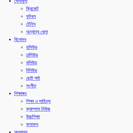
খেলাধুলা
ক্রিকেট
ফুটবল
টেনিস
অন্যান্য খেলা
বিনোদন
হলিউড
ঢালিউড
বলিউড
টলিউড
ছোট পর্দা
সংগীত
শিক্ষাঙ্গন
শিক্ষা ও সাহিত্য
ক্যাম্পাস নিউজ
উচ্চশিক্ষা
ফলাফল
অন্যান্য