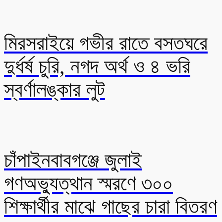
মিরসরাইয়ে গভীর রাতে বসতঘরে
দুর্ধর্ষ চুরি, নগদ অর্থ ও ৪ ভরি
স্বর্ণালঙ্কার লুট
চাঁপাইনবাবগঞ্জে জুলাই
গণঅভ্যুত্থান স্মরণে ৩০০
শিক্ষার্থীর মাঝে গাছের চারা বিতরণ