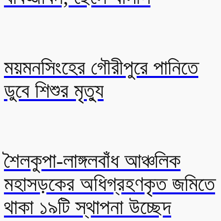
ময়মনসিংহের গৌরীপুরে পানিতে
ডুবে শিশুর মৃত্যু
শৈলকুপা-লাঙ্গলবাঁধ আঞ্চলিক
মহাসড়কের অধিগ্রহণকৃত জমিতে
থাকা ১৯টি স্থাপনা উচ্ছেদ