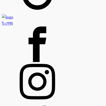
ই-পেপার