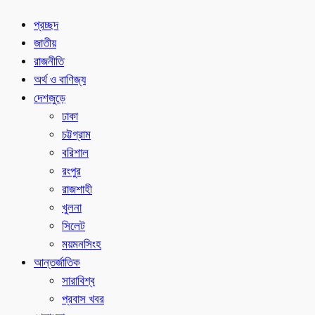
প্রচ্ছদ
জাতীয়
রাজনীতি
অর্থ ও বাণিজ্য
দেশজুড়ে
ঢাকা
চট্টগ্রাম
বরিশাল
রংপুর
রাজশাহী
খুলনা
সিলেট
ময়মনসিংহ
আন্তর্জাতিক
সারাবিশ্ব
প্রবাস খবর