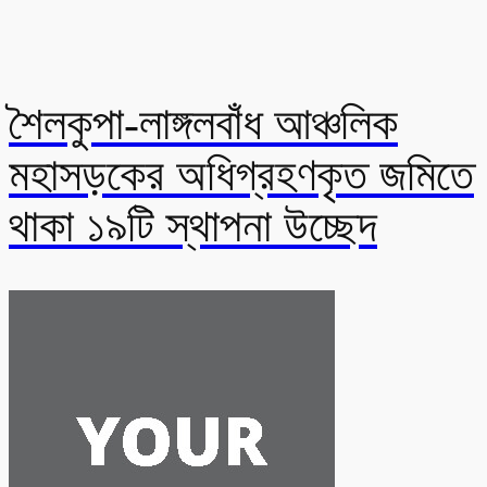
শৈলকুপা-লাঙ্গলবাঁধ আঞ্চলিক
মহাসড়কের অধিগ্রহণকৃত জমিতে
থাকা ১৯টি স্থাপনা উচ্ছেদ