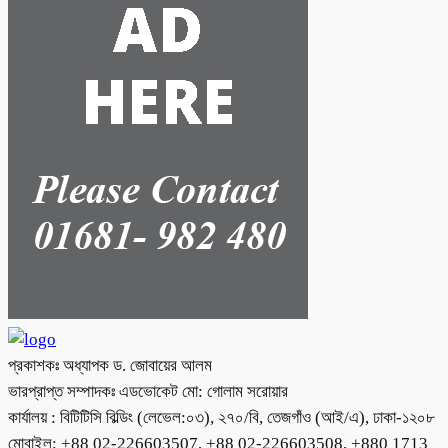
প্রকাশকঃ অধ্যাপক ড. জোবায়ের আলম
ভারপ্রাপ্ত সম্পাদকঃ এডভোকেট মো: গোলাম সরোয়ার
কার্যালয় : বিটিটিসি বিল্ডিং (লেভেল:০৩), ২৭০/বি, তেজগাঁও (আই/এ), ঢাকা-১২০৮
মোবাইল: +88 02-226603507, +88 02-226603508, +880 1713