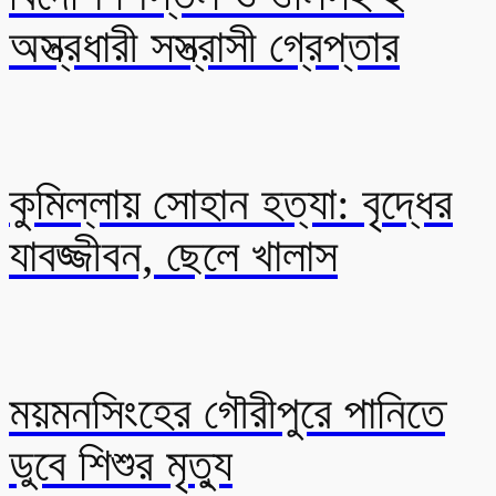
অস্ত্রধারী সস্ত্রাসী গ্রেপ্তার
কুমিল্লায় সোহান হত্যা: বৃদ্ধের
যাবজ্জীবন, ছেলে খালাস
ময়মনসিংহের গৌরীপুরে পানিতে
ডুবে শিশুর মৃত্যু