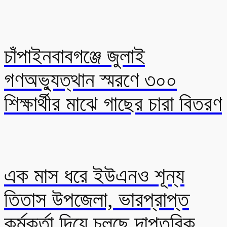
চাঁপাইনবাবগঞ্জে জুলাই
গণঅভ্যুত্থান স্মরণে ৩০০
শিক্ষার্থীর মাঝে গাছের চারা বিতরণ
এক মাস ধরে ইউএনও শূন্য
তিতাস উপজেলা, ভারপ্রাপ্ত
কর্মকর্তা দিয়ে চলছে দাপ্তরিক