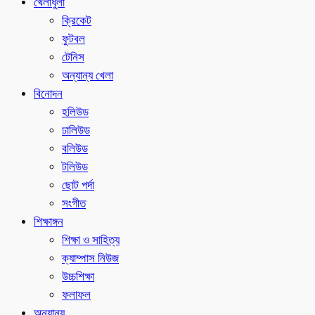
খেলাধুলা
ক্রিকেট
ফুটবল
টেনিস
অন্যান্য খেলা
বিনোদন
হলিউড
ঢালিউড
বলিউড
টলিউড
ছোট পর্দা
সংগীত
শিক্ষাঙ্গন
শিক্ষা ও সাহিত্য
ক্যাম্পাস নিউজ
উচ্চশিক্ষা
ফলাফল
অন্যান্য