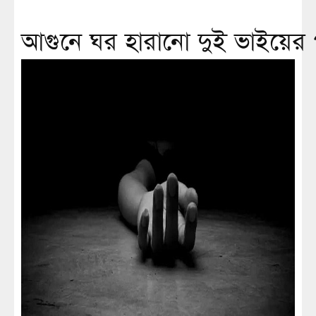
আগুনে ঘর হারানো দুই ভাইয়ের প