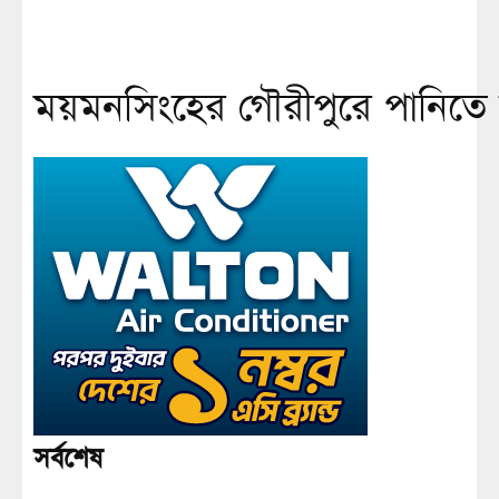
ময়মনসিংহের গৌরীপুরে পানিতে ডুব
সর্বশেষ