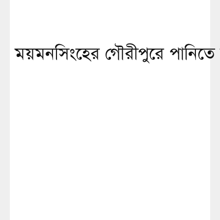
ময়মনসিংহের গৌরীপুরে পানিতে ডুব