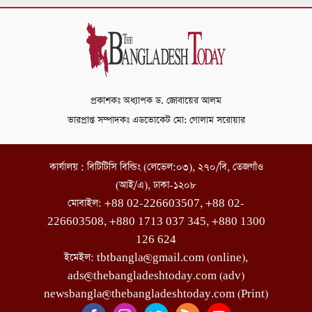
প্রকাশকঃ অধ্যাপক ড. জোবায়ের আলম
ভারপ্রাপ্ত সম্পাদকঃ এডভোকেট মো: গোলাম সরোয়ার
কার্যালয় : বিটিটিসি বিল্ডিং (লেভেল:০৩), ২৭০/বি, তেজগাঁও
(আই/এ), ঢাকা-১২০৮
মোবাইল: +88 02-226603507, +88 02-
226603508, +880 1713 037 345, +880 1300
126 624
ইমেইল: tbtbangla@gmail.com (online),
ads@thebangladeshtoday.com (adv)
newsbangla@thebangladeshtoday.com (Print)