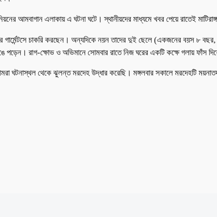
য়নের আমবাগান এলাকায় এ ঘটনা ঘটে। স্থানীয়দের মাধ্যমে খবর পেয়ে রাতেই মাটিরাঙ্গ
র ধরে গার্মেন্টসে চাকরি করছেন। অন্যদিকে নয়ন তাদের দুই ছেলে (একজনের বয়স ৮ বছর
পড়েন। রাগ-ক্ষোভ ও অভিমানে সোমবার রাতে নিজ ঘরের একটি কক্ষে গলায় ফাঁস দিয়
 আমরা ঘটনাস্থল থেকে ঝুলন্ত মরদেহ উদ্ধার করেছি। মঙ্গলবার সকালে মরদেহটি ময়না