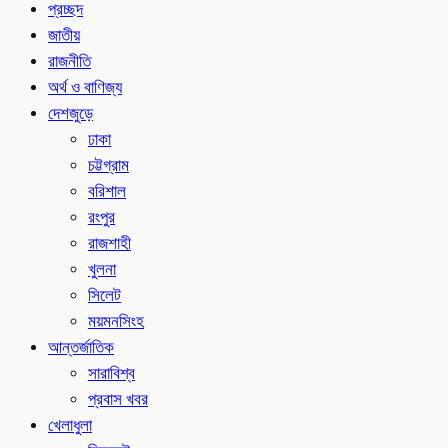
প্রচ্ছদ
জাতীয়
রাজনীতি
অর্থ ও বাণিজ্য
দেশজুড়ে
ঢাকা
চট্টগ্রাম
বরিশাল
রংপুর
রাজশাহী
খুলনা
সিলেট
ময়মনসিংহ
আন্তর্জাতিক
সারাবিশ্ব
প্রবাস খবর
খেলাধুলা