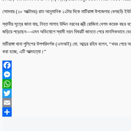
সোমবার (২০ অক্টোবর) রাত আনুমানিক ১২টার দিকে মাটিরাঙ্গা উপজেলার বেলছড়ি ইউনি
স্থানীয় সূত্রে জানা যায়, নিহত সালাহ উদ্দিন নয়নের স্ত্রী রোজিনা বেগম কয়েক বছ
জড়িয়ে পড়েছেন—এমন অভিযোগে স্বামী নয়ন বিষয়টি জানতে পেরে মানসিকভাবে ভেঙে 
মাটিরাঙ্গা থানা পুলিশের উপপরিদর্শক (এসআই) মো. আব্দুর রহিম বলেন, “খবর পেয়ে
করা হচ্ছে, এটি আত্মহত্যা।”
Facebook
Messenger
WhatsApp
Twitter
Email
Share