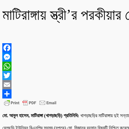
মাটিরাঙ্গায় স্ত্রী’র পরকীয়ার
Facebook
Messenger
WhatsApp
Twitter
Email
Share
মো. আবুল হাসেম, মাটিরাঙ্গা (খাগড়াছড়ি) প্রতিনিধি:
খাগড়াছড়ির মাটিরাঙ্গায় দুই স
বেলছড়ি ইউনিয়ন বিএনপির সদস্য (দপ্তর) মো. মিজানুর রহমান বিষয়টি নিশ্চিত করে