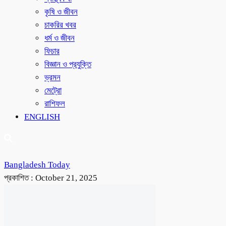
কৃষি ও জীবন
চাকরির খবর
ধর্ম ও জীবন
ফিচার
বিজ্ঞান ও প্রযুক্তি
ভ্রমন
মেট্রো
রাশিফল
ENGLISH
Bangladesh Today
প্রকাশিত :
October 21, 2025