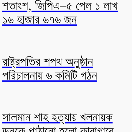
শতাংশ, জিপিএ–৫ পেল ১ লাখ
১৬ হাজার ৬৭৬ জন
রাষ্ট্রপতির শপথ অনুষ্ঠান
পরিচালনায় ৬ কমিটি গঠন
সালমান শাহ হত্যায় খলনায়ক
ডনকে পাঠানো হলো কারাগারে