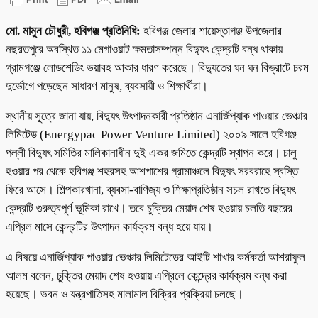
মো. মামুন চৌধুরী, হবিগঞ্জ প্রতিনিধি:
হবিগঞ্জ জেলার শায়েস্তাগঞ্জ উপজেলার
নছরতপুরে অবস্থিত ১১ মেগাওয়াট ক্ষমতাসম্পন্ন বিদ্যুৎ কেন্দ্রটি বন্ধ থাকায়
গ্রামগঞ্জে লোডশেডিং ভয়াবহ আকার ধারণ করেছে। বিদ্যুতের ঘন ঘন বিভ্রাটে চরম
দুর্ভোগে পড়েছেন সাধারণ মানুষ, ব্যবসায়ী ও শিক্ষার্থীরা।
স্থানীয় সূত্রে জানা যায়, বিদ্যুৎ উৎপাদনকারী প্রতিষ্ঠান এনার্জিপ্যাক পাওয়ার ভেঞ্চার
লিমিটেড (Energypac Power Venture Limited) ২০০৯ সালে হবিগঞ্জ
পল্লী বিদ্যুৎ সমিতির মালিকানাধীন দুই একর জমিতে কেন্দ্রটি স্থাপন করে। চালু
হওয়ার পর থেকে হবিগঞ্জ শহরসহ আশপাশের গ্রামাঞ্চলে বিদ্যুৎ সরবরাহে স্বস্তি
ফিরে আসে। শিল্পকারখানা, ব্যবসা-বাণিজ্য ও শিক্ষাপ্রতিষ্ঠান সচল রাখতে বিদ্যুৎ
কেন্দ্রটি গুরুত্বপূর্ণ ভূমিকা রাখে। তবে চুক্তির মেয়াদ শেষ হওয়ায় চলতি বছরের
এপ্রিল মাসে কেন্দ্রটির উৎপাদন কার্যক্রম বন্ধ হয়ে যায়।
এ বিষয়ে এনার্জিপ্যাক পাওয়ার ভেঞ্চার লিমিটেডের আইটি শাখার কর্মকর্তা আশরাফুল
আলম বলেন, চুক্তির মেয়াদ শেষ হওয়ায় এপ্রিলে কেন্দ্রের কার্যক্রম বন্ধ করা
হয়েছে। ভবন ও যন্ত্রপাতিসহ মালামাল বিক্রির প্রক্রিয়া চলছে।