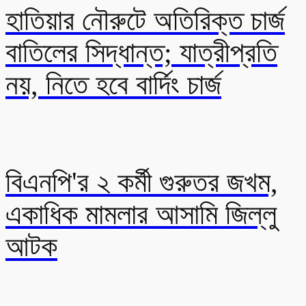
হাতিয়ার নৌরুটে অতিরিক্ত চার্জ
বাতিলের সিদ্ধান্ত; যাত্রীপ্রতি
নয়, নিতে হবে বার্দিং চার্জ
বিএনপি'র ২ কর্মী গুরুতর জখম,
একাধিক মামলার আসামি জিল্লু
আটক