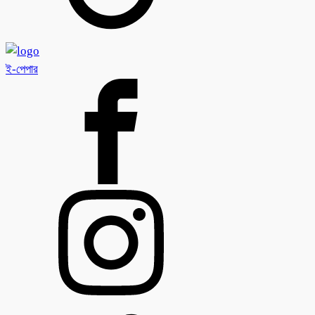
ই-পেপার