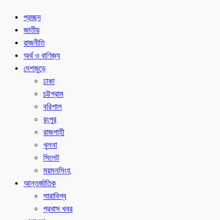
প্রচ্ছদ
জাতীয়
রাজনীতি
অর্থ ও বাণিজ্য
দেশজুড়ে
ঢাকা
চট্টগ্রাম
বরিশাল
রংপুর
রাজশাহী
খুলনা
সিলেট
ময়মনসিংহ
আন্তর্জাতিক
সারাবিশ্ব
প্রবাস খবর