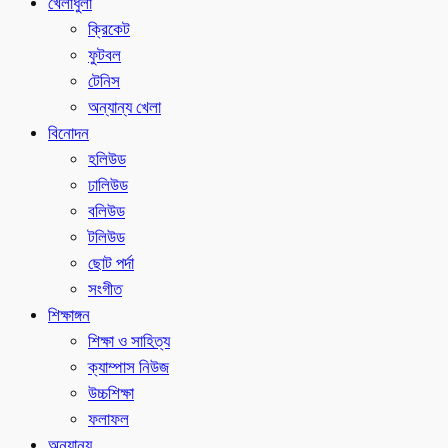
খেলাধুলা
ক্রিকেট
ফুটবল
টেনিস
অন্যান্য খেলা
বিনোদন
হলিউড
ঢালিউড
বলিউড
টলিউড
ছোট পর্দা
সংগীত
শিক্ষাঙ্গন
শিক্ষা ও সাহিত্য
ক্যাম্পাস নিউজ
উচ্চশিক্ষা
ফলাফল
অন্যান্য