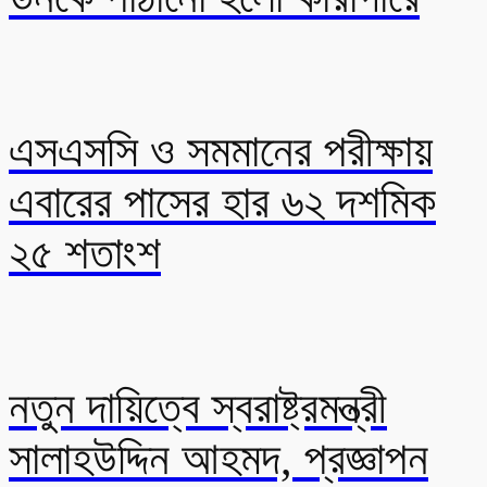
এসএসসি ও সমমানের পরীক্ষায়
এবারের পাসের হার ৬২ দশমিক
২৫ শতাংশ
নতুন দায়িত্বে স্বরাষ্ট্রমন্ত্রী
সালাহউদ্দিন আহমদ, প্রজ্ঞাপন