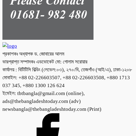
প্রকাশকঃ অধ্যাপক ড. জোবায়ের আলম
ভারপ্রাপ্ত সম্পাদকঃ এডভোকেট মো: গোলাম সরোয়ার
কার্যালয় : বিটিটিসি বিল্ডিং (লেভেল:০৩), ২৭০/বি, তেজগাঁও (আই/এ), ঢাকা-১২০৮
মোবাইল: +88 02-226603507, +88 02-226603508, +880 1713
037 345, +880 1300 126 624
ইমেইল: tbtbangla@gmail.com (online),
ads@thebangladeshtoday.com (adv)
newsbangla@thebangladeshtoday.com (Print)