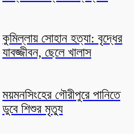
কুমিল্লায় সোহান হত্যা: বৃদ্ধের
যাবজ্জীবন, ছেলে খালাস
ময়মনসিংহের গৌরীপুরে পানিতে
ডুবে শিশুর মৃত্যু