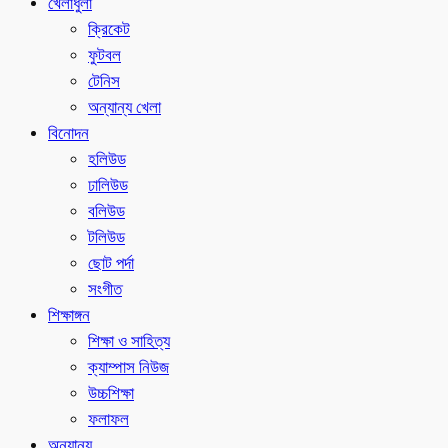
খেলাধুলা
ক্রিকেট
ফুটবল
টেনিস
অন্যান্য খেলা
বিনোদন
হলিউড
ঢালিউড
বলিউড
টলিউড
ছোট পর্দা
সংগীত
শিক্ষাঙ্গন
শিক্ষা ও সাহিত্য
ক্যাম্পাস নিউজ
উচ্চশিক্ষা
ফলাফল
অন্যান্য