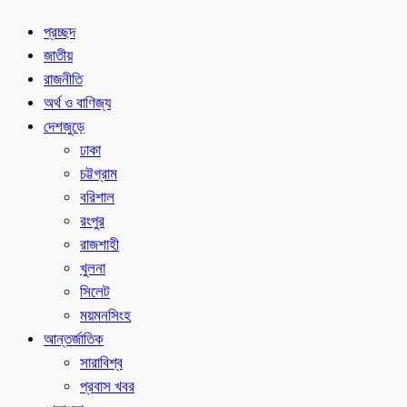
প্রচ্ছদ
জাতীয়
রাজনীতি
অর্থ ও বাণিজ্য
দেশজুড়ে
ঢাকা
চট্টগ্রাম
বরিশাল
রংপুর
রাজশাহী
খুলনা
সিলেট
ময়মনসিংহ
আন্তর্জাতিক
সারাবিশ্ব
প্রবাস খবর