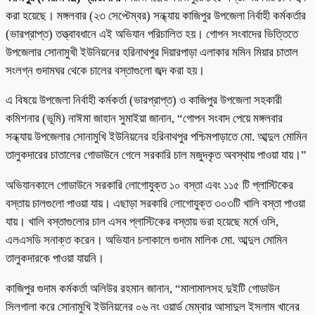
করা হয়েছে। মঙ্গলবার (২৩ সেপ্টেম্বর) সন্ধ্যায় কাজিপুর উপজেলা নির্বাহী কর্মকর্তার
(ভারপ্রাপ্ত) তত্ত্বাবধানে এই অভিযান পরিচালিত হয়। গোপন সংবাদের ভিত্তিতে
উপজেলার সোনামুখী ইউনিয়নের হরিনাথপুর দিয়ারপাড়া এলাকার মমিন মিয়ার চাতাল
সংলগ্ন গুদামঘর থেকে চালের বস্তাগুলো জব্দ করা হয়।
এ বিষয়ে উপজেলা নির্বাহী কর্মকর্তা (ভারপ্রাপ্ত) ও কাজিপুর উপজেলা সহকারী
কমিশনার (ভূমি) নাঈমা জাহান সুমাইয়া জানান, “গোপন সংবাদ পেয়ে মঙ্গলবার
সন্ধ্যায় উপজেলার সোনামুখি ইউনিয়নের হরিনাথপুর পশ্চিমপাড়াতে মো. আব্দুল মোমিন
তালুকদারের চাতালের গোডাউনে গেলে সরকারি চাল মজুদকৃত অবস্থায় পাওয়া যায়।”
অভিযানকালে গোডাউনে সরকারি লোগোযুক্ত ১০ বস্তা এবং ১১৫ টি প্লাস্টিকের
বস্তায় চালগুলো পাওয়া যায়। এছাড়া সরকারি লোগোযুক্ত ৩০৩টি খালি বস্তা পাওয়া
যায়। খালি বস্তাগুলোর চাল এসব প্লাস্টিকের বস্তায় ভরা হয়েছে মর্মে ওসি,
এলএসডি সনাক্ত করেন। অভিযান চলাকালে গুদাম মালিক মো. আব্দুল মোমিন
তালুকদারকে পাওয়া যায়নি।
কাজিপুর গুদাম কর্মকর্তা অলিউর রহমান জানান, “মালামালসহ দুইটি গোডাউন
সিলগালা করে সোনামুখি ইউনিয়নের ০৬ নং ওয়ার্ড মেম্বার আসাদুল ইসলাম খানের