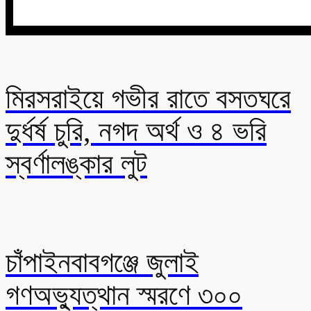
মিরসরাইয়ে গভীর রাতে বসতঘরে
দুর্ধর্ষ চুরি, নগদ অর্থ ও ৪ ভরি
স্বর্ণালঙ্কার লুট
চাঁপাইনবাবগঞ্জে জুলাই
গণঅভ্যুত্থান স্মরণে ৩০০