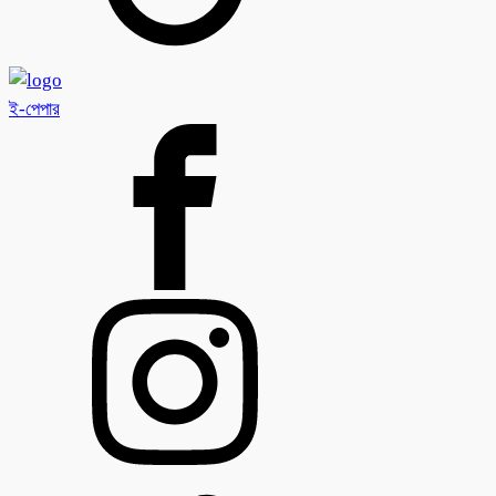
ই-পেপার