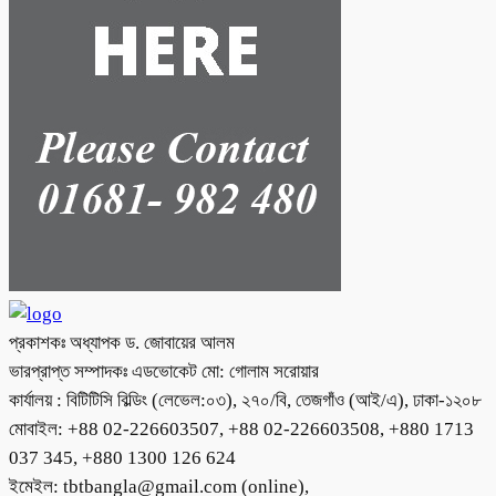
প্রকাশকঃ অধ্যাপক ড. জোবায়ের আলম
ভারপ্রাপ্ত সম্পাদকঃ এডভোকেট মো: গোলাম সরোয়ার
কার্যালয় : বিটিটিসি বিল্ডিং (লেভেল:০৩), ২৭০/বি, তেজগাঁও (আই/এ), ঢাকা-১২০৮
মোবাইল: +88 02-226603507, +88 02-226603508, +880 1713
037 345, +880 1300 126 624
ইমেইল: tbtbangla@gmail.com (online),