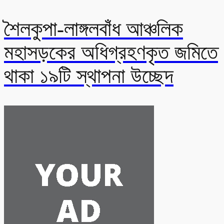
শৈলকুপা-লাঙ্গলবাঁধ আঞ্চলিক
মহাসড়কের অধিগ্রহণকৃত জমিতে
থাকা ১৯টি স্থাপনা উচ্ছেদ